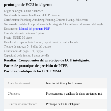
prototipo de ECU inteligente
Lugar de origen: China Shenzhen
Nombre de la marca: Intelligent ECU Prototype
Certificación: Polishing,Anodizing,Painting,Chrome Plating, Silkscreen
Número de modelo: Los productos de la categoría 1 incluidos en el anexo I del Reglamento (CE) n.o 1907/2006 se clasifi
Documento:
Manual del producto PDF
Cantidad de orden mínima: 1 pieza
Precio: USDD 30 piece
Detalles de empaquetado: Cartón, caja de madera contrachapada
Tiempo de entrega: 5 - 8 días del trabajo
Condiciones de pago: T/T, Paypal
Capacidad de la fuente: 1 pieza por día
Resaltar:
Componentes del prototipo de ECU inteligente
,
Partes de prototipos de precisión de PTFE
,
Partidas prototipo de las ECU PMMA
1Interfaz de usuario:
Interfaz intuitiva y fácil de usar
2Función:
Procesamiento y análisis de datos en tiempo real
3Fuente de alimentación:
Prototipo de ECU inteligente