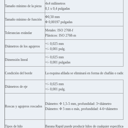
4x4 milímetros
2x2
Tamaño mínimo de la pieza
0,1 x 0,4 pulgadas
0,0
Φ0,50 mm
Φ0
Tamaño mínimo de función
Φ 0,00197 pulgadas
Φ 0
Metales: ISO 2768-f
Met
Tolerancias estándar
Plásticos: ISO 2768-m
Plá
+/- 0,025 mm
+/
Diámetros de los agujeros
+/- 0,001 pulg.
+/-
+/- 0,025 mm
+/
Dimensión lineal
+/- 0,001 pulgadas
+/-
Condición del borde
La esquina afilada se eliminará en forma de chaflán o radio. E
+/- 0,025 mm
+/
Diámetros de eje
+/- 0,001 pulg.
+/-
Diámetro: Φ 1,5-5 mm, profundidad: 3×diámetro
Diá
Roscas y agujeros roscados
Diámetro: Φ 5 mm o más, profundidad: 4-6×diámetro
Diá
Tipos de hilo
Barana Rapid puede producir hilos de cualquier especificació