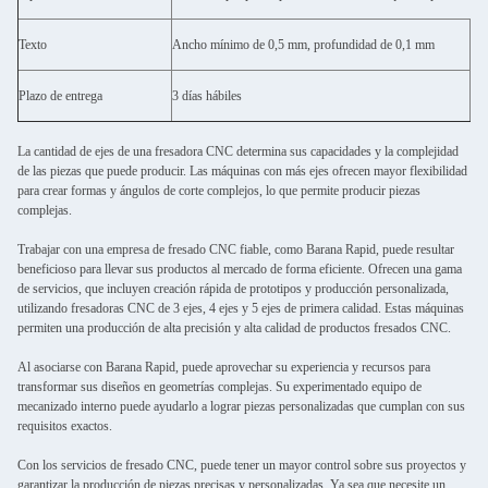
Texto
Ancho mínimo de 0,5 mm, profundidad de 0,1 mm
Bar
Plazo de entrega
3 días hábiles
3 d
La cantidad de ejes de una fresadora CNC determina sus capacidades y la complejidad
de las piezas que puede producir. Las máquinas con más ejes ofrecen mayor flexibilidad
para crear formas y ángulos de corte complejos, lo que permite producir piezas
complejas.
Trabajar con una empresa de fresado CNC fiable, como Barana Rapid, puede resultar
beneficioso para llevar sus productos al mercado de forma eficiente. Ofrecen una gama
de servicios, que incluyen creación rápida de prototipos y producción personalizada,
utilizando fresadoras CNC de 3 ejes, 4 ejes y 5 ejes de primera calidad. Estas máquinas
permiten una producción de alta precisión y alta calidad de productos fresados ​​CNC.
Al asociarse con Barana Rapid, puede aprovechar su experiencia y recursos para
transformar sus diseños en geometrías complejas. Su experimentado equipo de
mecanizado interno puede ayudarlo a lograr piezas personalizadas que cumplan con sus
requisitos exactos.
Con los servicios de fresado CNC, puede tener un mayor control sobre sus proyectos y
garantizar la producción de piezas precisas y personalizadas. Ya sea que necesite un