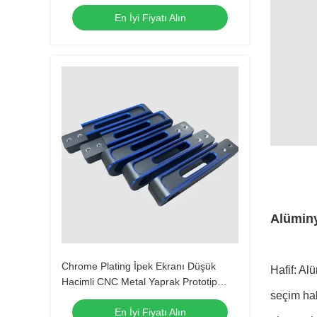
dünyanın en iyisini sunar
En İyi Fiyatı Alın
Alüminy
Chrome Plating İpek Ekranı Düşük
Hafif: Al
Hacimli CNC Metal Yaprak Prototip
seçim ha
Fabrikasyonu CNC Döven CNC İşleme
En İyi Fiyatı Alın