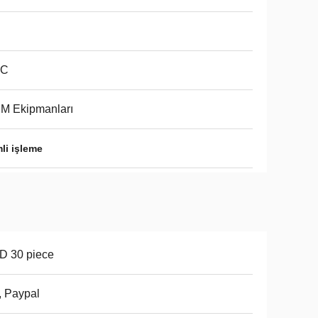
C
M Ekipmanları
li işleme
D 30 piece
, Paypal