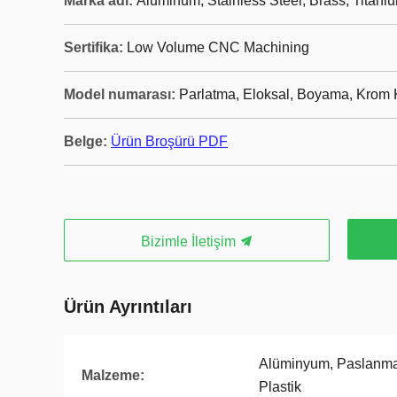
Marka adı:
Aluminum, Stainless Steel, Brass, Titaniu
Sertifika:
Low Volume CNC Machining
Model numarası:
Parlatma, Eloksal, Boyama, Krom 
Belge:
Ürün Broşürü PDF
Bizimle İletişim
Ürün Ayrıntıları
Alüminyum, Paslanmaz
Malzeme:
Plastik