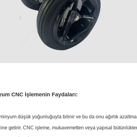
um CNC İşlemenin Faydaları:
üminyum düşük yoğunluğuyla bilinir ve bu da onu ağırlık azaltma
line getirir. CNC işleme, mukavemetten veya yapısal bütünlükt