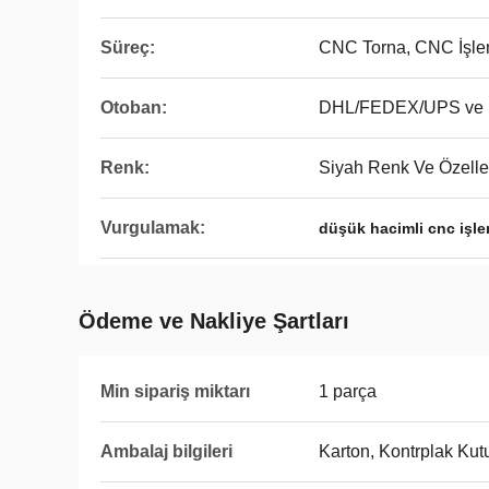
Süreç:
CNC Torna, CNC İşl
Otoban:
DHL/FEDEX/UPS ve S
Renk:
Siyah Renk Ve Özelleşt
Vurgulamak:
düşük hacimli cnc işle
Ödeme ve Nakliye Şartları
Min sipariş miktarı
1 parça
Ambalaj bilgileri
Karton, Kontrplak Kut