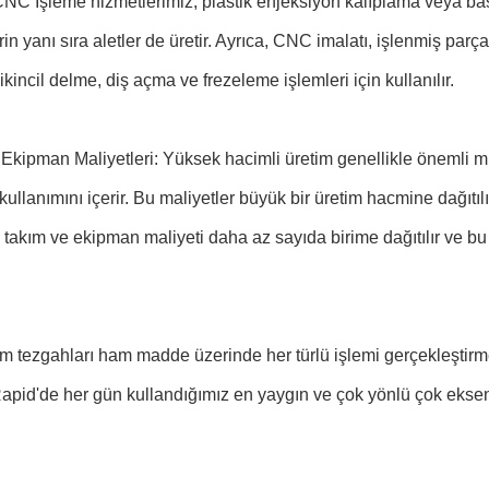
C İşleme hizmetlerimiz, plastik enjeksiyon kalıplama veya bas
rin yanı sıra aletler de üretir. Ayrıca, CNC imalatı, işlenmiş par
ikincil delme, diş açma ve frezeleme işlemleri için kullanılır.
Ekipman Maliyetleri: Yüksek hacimli üretim genellikle önemli mi
ullanımını içerir. Bu maliyetler büyük bir üretim hacmine dağıtıl
 takım ve ekipman maliyeti daha az sayıda birime dağıtılır ve b
 tezgahları ham madde üzerinde her türlü işlemi gerçekleştirmek
pid'de her gün kullandığımız en yaygın ve çok yönlü çok eksenl