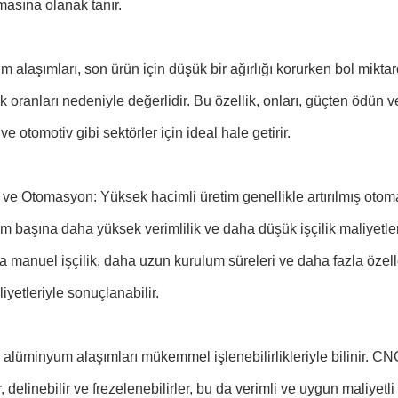
masına olanak tanır.
 alaşımları, son ürün için düşük bir ağırlığı korurken bol mik
ık oranları nedeniyle değerlidir. Bu özellik, onları, güçten ödü
ve otomotiv gibi sektörler için ideal hale getirir.
k ve Otomasyon: Yüksek hacimli üretim genellikle artırılmış otoma
im başına daha yüksek verimlilik ve daha düşük işçilik maliyetler
a manuel işçilik, daha uzun kurulum süreleri ve daha fazla özel
liyetleriyle sonuçlanabilir.
 alüminyum alaşımları mükemmel işlenebilirlikleriyle bilinir. CNC
r, delinebilir ve frezelenebilirler, bu da verimli ve uygun maliyetli 