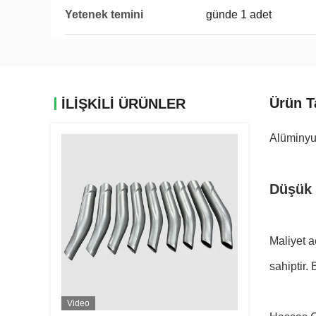
Yetenek temini
günde 1 adet
Ürün T
İLIŞKILI ÜRÜNLER
Alüminyu
Düşük 
Maliyet a
sahiptir.
Video