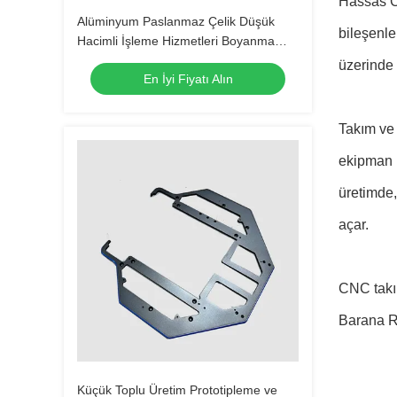
Hassas CN
Alüminyum Paslanmaz Çelik Düşük
bileşenle
Hacimli İşleme Hizmetleri Boyanma
Kromlama Poliş
üzerinde 
En İyi Fiyatı Alın
Takım ve 
ekipman k
üretimde,
açar.
CNC takım
Barana Ra
Küçük Toplu Üretim Prototipleme ve