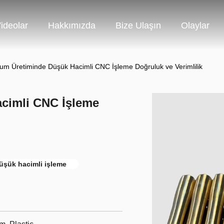
ideolar
Hakkımızda
Bize Ulaşın
Olaylar
um Üretiminde Düşük Hacimli CNC İşleme Doğruluk ve Verimlilik
cimli CNC İşleme
üşük hacimli işleme