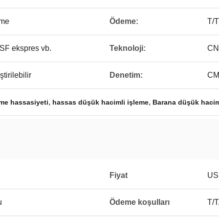
eme
Ödeme:
T/T
F ekspres vb.
Teknoloji:
CN
irilebilir
Denetim:
CM
,
,
me hassasiyeti
hassas düşük hacimli işleme
Barana düşük hacim
Fiyat
US
u
Ödeme koşulları
T/T