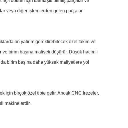
ınçlı döküm için karmaşık bitmiş parçalar ve
çalar veya diğer işlemlerden gelen parçalar
ktarda ön yatırım gerektirebilecek özel takım ve
ır ve birim başına maliyeti düşürür. Düşük hacimli
u da birim başına daha yüksek maliyetlere yol
 için birçok özel tipte gelir. Ancak CNC frezeler,
i makinelerdir.