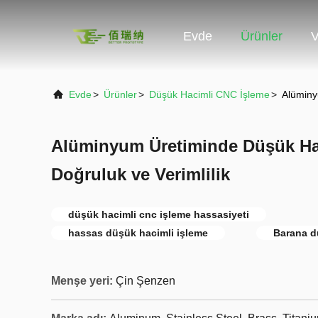
Evde
Ürünler
V
Evde
>
Ürünler
>
Düşük Hacimli CNC İşleme
>
Alüminy
Alüminyum Üretiminde Düşük Ha
Doğruluk ve Verimlilik
düşük hacimli cnc işleme hassasiyeti
hassas düşük hacimli işleme
Barana d
Menşe yeri:
Çin Şenzen