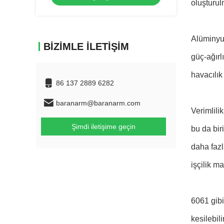
oluşturul
Alüminyum
BIZIMLE İLETIŞIM
güç-ağırl
havacılık 
86 137 2889 6282
baranarm@baranarm.com
Verimlili
Şimdi iletişime geçin
bu da bir
daha fazl
işçilik ma
6061 gibi
kesilebili