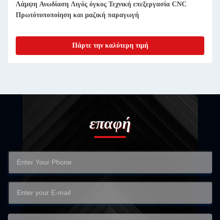
Καινοτόμος μηχανισμός CNC χαμηλού όγκου για την
παραγωγή μικρής κλίμακας
Πάρτε την καλύτερη τιμή
επαφή