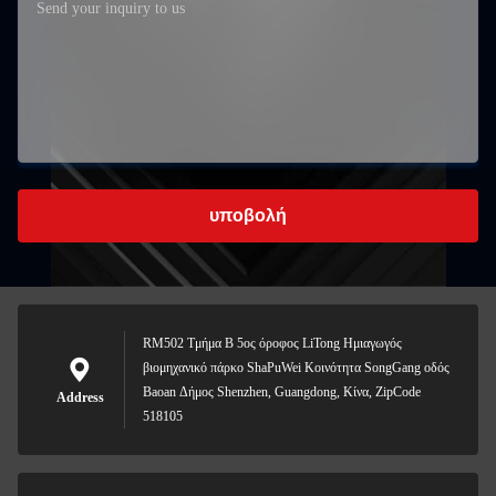
υποβολή
RM502 Τμήμα Β 5ος όροφος LiTong Ημιαγωγός
βιομηχανικό πάρκο ShaPuWei Κοινότητα SongGang οδός
Baoan Δήμος Shenzhen, Guangdong, Κίνα, ZipCode
Address
518105