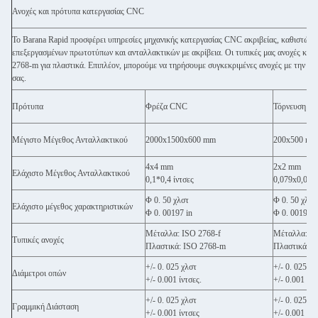
Ανοχές και πρότυπα κατεργασίας CNC
Το Barana Rapid προσφέρει υπηρεσίες μηχανικής κατεργασίας CNC ακριβείας, καθιστώντας
επεξεργασμένων πρωτοτύπων και ανταλλακτικών με ακρίβεια. Οι τυπικές μας ανοχές κατε
2768-m για πλαστικά. Επιπλέον, μπορούμε να τηρήσουμε συγκεκριμένες ανοχές με την πρ
σας.
Πρότυπα
Φρέζα CNC
Τόρνευση C
Μέγιστο Μέγεθος Ανταλλακτικού
2000x1500x600 mm
200x500 mm
4x4 mm
2x2 mm
Ελάχιστο Μέγεθος Ανταλλακτικού
0,1*0,4 ίντσες
0,079x0,079 
Φ 0. 50 χλστ
Φ 0. 50 χλστ
Ελάχιστο μέγεθος χαρακτηριστικών
Φ 0. 00197 in
Φ 0. 00197 i
Μέταλλα: ISO 2768-f
Μέταλλα: IS
Τυπικές ανοχές
Πλαστικά: ISO 2768-m
Πλαστικά: I
+/- 0. 025 χλστ
+/- 0. 025 χλ
Διάμετροι οπών
+/- 0.001 ίντσες.
+/- 0.001 ίντ
+/- 0. 025 χλστ
+/- 0. 025 χλ
Γραμμική Διάσταση
+/- 0.001 ίντσες
+/- 0.001 ίντ