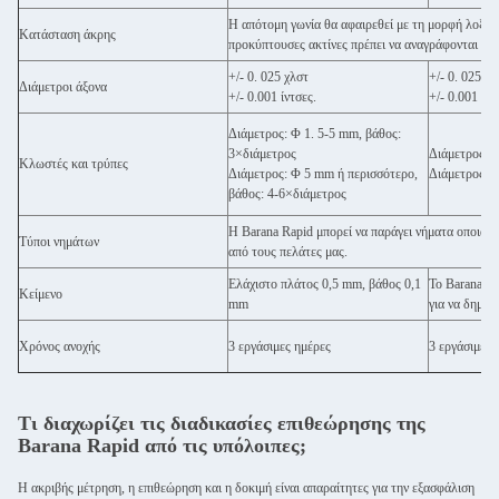
Η απότομη γωνία θα αφαιρεθεί με τη μορφή λοξοτο
Κατάσταση άκρης
προκύπτουσες ακτίνες πρέπει να αναγράφονται στο
+/- 0. 025 χλστ
+/- 0. 025 χλ
Διάμετροι άξονα
+/- 0.001 ίντσες.
+/- 0.001 ίντ
Διάμετρος: Φ 1. 5-5 mm, βάθος:
3×διάμετρος
Διάμετρος: Φ
Κλωστές και τρύπες
Διάμετρος: Φ 5 mm ή περισσότερο,
Διάμετρος: 
βάθος: 4-6×διάμετρος
Η Barana Rapid μπορεί να παράγει νήματα οποιασδ
Τύποι νημάτων
από τους πελάτες μας.
Ελάχιστο πλάτος 0,5 mm, βάθος 0,1
Το Barana Ra
Κείμενο
mm
για να δημιο
Χρόνος ανοχής
3 εργάσιμες ημέρες
3 εργάσιμες 
Τι διαχωρίζει τις διαδικασίες επιθεώρησης της
Barana Rapid από τις υπόλοιπες;
Η ακριβής μέτρηση, η επιθεώρηση και η δοκιμή είναι απαραίτητες για την εξασφάλιση