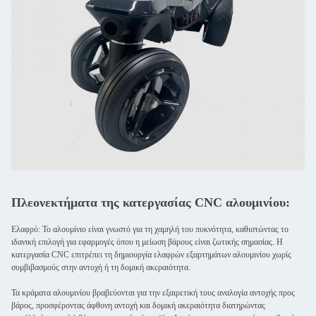
Πλεονεκτήματα της κατεργασίας CNC αλουμινίου:
Ελαφρύ: Το αλουμίνιο είναι γνωστό για τη χαμηλή του πυκνότητα, καθιστώντας το
ιδανική επιλογή για εφαρμογές όπου η μείωση βάρους είναι ζωτικής σημασίας. Η
κατεργασία CNC επιτρέπει τη δημιουργία ελαφρών εξαρτημάτων αλουμινίου χωρίς
συμβιβασμούς στην αντοχή ή τη δομική ακεραιότητα.
Τα κράματα αλουμινίου βραβεύονται για την εξαιρετική τους αναλογία αντοχής προς
βάρος, προσφέροντας άφθονη αντοχή και δομική ακεραιότητα διατηρώντας