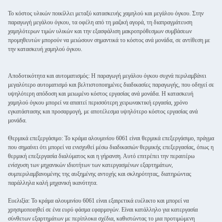
Το κόστος υλικών ποικίλλει μεταξύ κατασκευής χαμηλού και μεγάλου όγκου. Στην
παραγωγή μεγάλου όγκου, τα οφέλη από τη μαζική αγορά, τη διαπραγμάτευση
χαμηλότερων τιμών υλικών και την εξασφάλιση μακροπρόθεσμων συμβάσεων
προμηθευτών μπορούν να μειώσουν σημαντικά το κόστος ανά μονάδα, σε αντίθεση με
την κατασκευή χαμηλού όγκου.
Αποδοτικότητα και αυτοματισμός: Η παραγωγή μεγάλου όγκου συχνά περιλαμβάνει
μεγαλύτερο αυτοματισμό και βελτιστοποιημένες διαδικασίες παραγωγής, που οδηγεί σε
υψηλότερη απόδοση και μειωμένο κόστος εργασίας ανά μονάδα. Η κατασκευή
χαμηλού όγκου μπορεί να απαιτεί περισσότερη χειρωνακτική εργασία, χρόνο
εγκατάστασης και προσαρμογή, με αποτέλεσμα υψηλότερο κόστος εργασίας ανά
μονάδα.
Θερμικά επεξεργάσιμο: Το κράμα αλουμινίου 6061 είναι θερμικά επεξεργάσιμο, πράγμα
που σημαίνει ότι μπορεί να ενισχυθεί μέσω διαδικασιών θερμικής επεξεργασίας, όπως η
θερμική επεξεργασία διαλύματος και η γήρανση. Αυτό επιτρέπει την περαιτέρω
ενίσχυση των μηχανικών ιδιοτήτων των κατεργασμένων εξαρτημάτων,
συμπεριλαμβανομένης της αυξημένης αντοχής και σκληρότητας, διατηρώντας
παράλληλα καλή μηχανική ικανότητα.
Ευελιξία: Το κράμα αλουμινίου 6061 είναι εξαιρετικά ευέλικτο και μπορεί να
χρησιμοποιηθεί σε ένα ευρύ φάσμα εφαρμογών. Είναι κατάλληλο για κατεργασία
σύνθετων εξαρτημάτων με περίπλοκα σχέδια, καθιστώντας το μια προτιμώμενη