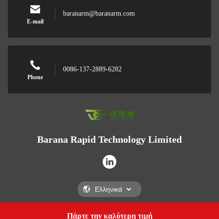
baranarm@baranarm.com
E-mail
0086-137-2889-6282
Phone
Barana Rapid Technology Limited
Πάρτε την καλύτερη τιμή
Get a Quote
Barana Rapid Technology Limited