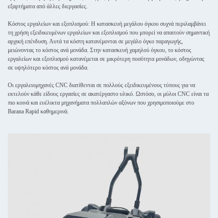
εξαρτήματα από άλλες διεργασίες.
Κόστος εργαλείων και εξοπλισμού: Η κατασκευή μεγάλου όγκου συχνά περιλαμβάνει
τη χρήση εξειδικευμένων εργαλείων και εξοπλισμού που μπορεί να απαιτούν σημαντική
αρχική επένδυση. Αυτά τα κόστη κατανέμονται σε μεγάλο όγκο παραγωγής,
μειώνοντας το κόστος ανά μονάδα. Στην κατασκευή χαμηλού όγκου, το κόστος
εργαλείων και εξοπλισμού κατανέμεται σε μικρότερη ποσότητα μονάδων, οδηγώντας
σε υψηλότερο κόστος ανά μονάδα.
Οι εργαλειομηχανές CNC διατίθενται σε πολλούς εξειδικευμένους τύπους για να
εκτελούν κάθε είδους εργασίες σε ακατέργαστο υλικό. Ωστόσο, οι μύλοι CNC είναι τα
πιο κοινά και ευέλικτα μηχανήματα πολλαπλών αξόνων που χρησιμοποιούμε στο
Barana Rapid καθημερινά.