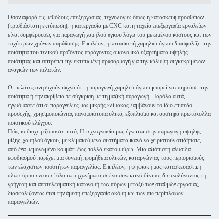
Όσον αφορά τις μεθόδους επεξεργασίας, τεχνολογίες όπως η κατασκευή προσθέτων
(τρισδιάστατη εκτύπωση), η κατεργασία με CNC και η ταχεία επεξεργασία εργαλείων
είναι συμφέρουσες για παραγωγή χαμηλού όγκου λόγω του μειωμένου κόστους και των
ταχύτερων χρόνων παράδοσης. Επιπλέον, η κατασκευή χαμηλού όγκου διασφαλίζει την
ποιότητα του τελικού προϊόντος παράγοντας οικονομικά εξαρτήματα υψηλής
ποιότητας και επιτρέπει την εκτεταμένη προσαρμογή για την κάλυψη συγκεκριμένων
αναγκών των πελατών.
Οι πελάτες ανησυχούν συχνά ότι η παραγωγή χαμηλού όγκου μπορεί να επηρεάσει την
ποιότητα ή την ακρίβεια σε σύγκριση με τη μαζική παραγωγή. Παρόλα αυτά,
εγγυόμαστε ότι οι παραγγελίες μας μικρής κλίμακας λαμβάνουν το ίδιο επίπεδο
προσοχής, χρησιμοποιώντας πανομοιότυπα υλικά, εξοπλισμό και αυστηρά πρωτόκολλα
ποιοτικού ελέγχου.
Πώς το διαχειριζόμαστε αυτό; Η τεχνογνωσία μας έγκειται στην παραγωγή υψηλής
μίξης, χαμηλού όγκου, με κλιμακούμενα συστήματα ικανά να χειριστούν οτιδήποτε,
από ένα μεμονωμένο κομμάτι έως πολλά εκατομμύρια. Μια αξιόπιστη αλυσίδα
εφοδιασμού παρέχει μια συνεπή προμήθεια υλικών, καταργώντας τους περιορισμούς
των ελάχιστων ποσοτήτων παραγγελίας. Επιπλέον, η ψηφιακή μας κατασκευαστική
πλατφόρμα ενοποιεί όλα τα μηχανήματα σε ένα συνεκτικό δίκτυο, διευκολύνοντας τη
γρήγορη και αποτελεσματική κατανομή των πόρων μεταξύ των σταθμών εργασίας,
διασφαλίζοντας έτσι την άμεση επεξεργασία ακόμη και των πιο περίπλοκων
παραγγελιών.