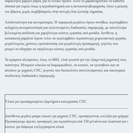
παράλληλα χαμηλό βάρος για το τελικό προϊόν. Αυτό το χαρακτηριστικό τα καθιστά
ιδανικά για τομείς όπως η αεροδιαστημική και η αυτοκινητοβιομηχανία, όπου η μείωση
του βάρους χωρίς συμβιβασμούς στην αντοχή είναι ζωτικής σημασίας.
Αποδοτικότητα και αυτοματισμός: Η παραγωγή μεγάλου όγκου συνήθως περιλαμβάνει
αυξημένη αυτοματοποίηση και εκλεπτυσμένες διαδικασίες παραγωγής, με αποτέλεσμα
βελτιωμένη απόδοση και χαμηλότερο κόστος εργασίας ανά μονάδα. Αντίθετα, η
κατασκευή χαμηλού όγκου τείνει να περιλαμβάνει περισσότερη χειρωνακτική εργασία,
μεγαλύτερους χρόνους εγκατάστασης και μεγαλύτερη προσαρμογή, γεγονός που
μπορεί να οδηγήσει σε υψηλότερο κόστος εργασίας ανά μονάδα.
Τα κράματα αλουμινίου, όπως το 6061, είναι γνωστά για την εξαιρετική μηχανική τους
ικανότητα. Μπορούν εύκολα να διαμορφωθούν, να κοπούν, να τρυπηθούν και να
αλέσουν με μηχανές CNC, γεγονός που διευκολύνει αποτελεσματικές και οικονομικά
αποδοτικές διαδικασίες παραγωγής.
Υλικά για προσαρμοσμένα εξαρτήματα κατεργασίας CNC
Διατίθεται μεγάλη γκάμα υλικών για μηχανές CNC, προσφέροντας ευελιξία για γρήγορη
Προσφέρουμε άμεσες προσφορές για περισσότερα από 150 μέταλλα και πλαστικά για να κα
κόστος για διάφορα επεξεργασμένα υλικά.