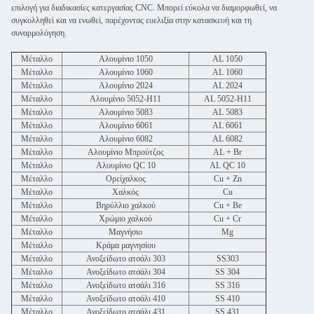
επιλογή για διαδικασίες κατεργασίας CNC. Μπορεί εύκολα να διαμορφωθεί, να
συγκολληθεί και να ενωθεί, παρέχοντας ευελιξία στην κατασκευή και τη
συναρμολόγηση.
Μέταλλο
Αλουμίνιο 1050
AL 1050
Μέταλλο
Αλουμίνιο 1060
AL 1060
Μέταλλο
Αλουμίνιο 2024
AL 2024
Μέταλλο
Αλουμίνιο 5052-H11
AL 5052-H11
Μέταλλο
Αλουμίνιο 5083
AL 5083
Μέταλλο
Αλουμίνιο 6061
AL 6061
Μέταλλο
Αλουμίνιο 6082
AL 6082
Μέταλλο
Αλουμίνιο Μπρούτζος
AL + Br
Μέταλλο
Αλουμίνιο QC 10
AL QC 10
Μέταλλο
Ορείχαλκος
Cu + Zn
Μέταλλο
Χαλκός
Cu
Μέταλλο
Βηρύλλιο χαλκού
Cu + Be
Μέταλλο
Χρώμιο χαλκού
Cu + Cr
Μέταλλο
Μαγνήσιο
Mg
Μέταλλο
Κράμα μαγνησίου
Μέταλλο
Ανοξείδωτο ατσάλι 303
SS303
Μέταλλο
Ανοξείδωτο ατσάλι 304
SS 304
Μέταλλο
Ανοξείδωτο ατσάλι 316
SS 316
Μέταλλο
Ανοξείδωτο ατσάλι 410
SS 410
Μέταλλο
Ανοξείδωτο ατσάλι 431
SS 431