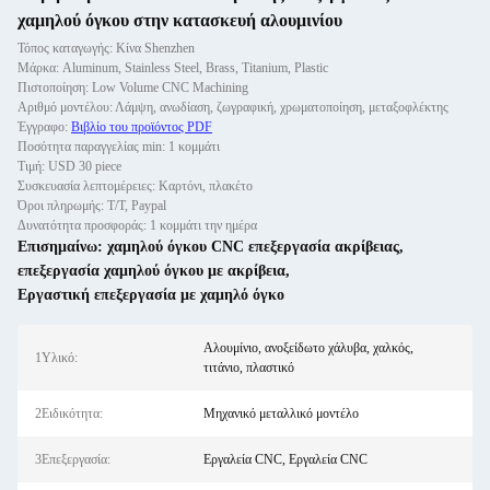
χαμηλού όγκου στην κατασκευή αλουμινίου
Τόπος καταγωγής: Κίνα Shenzhen
Μάρκα: Aluminum, Stainless Steel, Brass, Titanium, Plastic
Πιστοποίηση: Low Volume CNC Machining
Αριθμό μοντέλου: Λάμψη, ανωδίαση, ζωγραφική, χρωματοποίηση, μεταξοφλέκτης
Έγγραφο:
Βιβλίο του προϊόντος PDF
Ποσότητα παραγγελίας min: 1 κομμάτι
Τιμή: USD 30 piece
Συσκευασία λεπτομέρειες: Καρτόνι, πλακέτο
Όροι πληρωμής: Τ/Τ, Paypal
Δυνατότητα προσφοράς: 1 κομμάτι την ημέρα
Επισημαίνω:
χαμηλού όγκου CNC επεξεργασία ακρίβειας
,
επεξεργασία χαμηλού όγκου με ακρίβεια
,
Εργαστική επεξεργασία με χαμηλό όγκο
Αλουμίνιο, ανοξείδωτο χάλυβα, χαλκός,
1Υλικό:
τιτάνιο, πλαστικό
2Ειδικότητα:
Μηχανικό μεταλλικό μοντέλο
3Επεξεργασία:
Εργαλεία CNC, Εργαλεία CNC