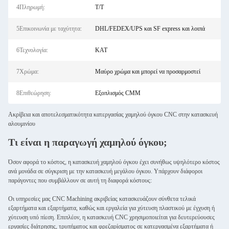
4Πληρωμή:
Τ/Τ
5Επικοινωνία με ταχύτητα:
DHL/FEDEX/UPS και SF express και λοιπά
6Τεχνολογία:
ΚΑΤ
7Χρώμα:
Μαύρο χρώμα και μπορεί να προσαρμοστεί
8Επιθεώρηση:
Εξοπλισμός CMM
Ακρίβεια και αποτελεσματικότητα κατεργασίας χαμηλού όγκου CNC στην κατασκευή
αλουμινίου
Τι είναι η παραγωγή χαμηλού όγκου;
Όσον αφορά το κόστος, η κατασκευή χαμηλού όγκου έχει συνήθως υψηλότερο κόστος
ανά μονάδα σε σύγκριση με την κατασκευή μεγάλου όγκου. Υπάρχουν διάφοροι
παράγοντες που συμβάλλουν σε αυτή τη διαφορά κόστους:
Οι υπηρεσίες μας CNC Machining ακριβείας κατασκευάζουν σύνθετα τελικά
εξαρτήματα και εξαρτήματα, καθώς και εργαλεία για χύτευση πλαστικού με έγχυση ή
χύτευση υπό πίεση. Επιπλέον, η κατασκευή CNC χρησιμοποιείται για δευτερεύουσες
εργασίες διάτρησης, τρυπήματος και φρεζαρίσματος σε κατεργασμένα εξαρτήματα ή