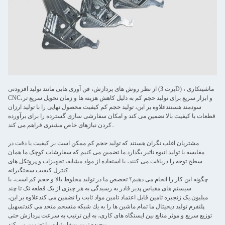
از نظر روش های پردازش، فن آوری هایی مانند تولید افزودنی (پرت 3D) ، ماشینکاری
CNC،و ابزار سریع برای تولید حجم کم به دلیل کاهش هزینه ها و زمان تحویل سریع تر
سودمند هستندعلاوه بر این، تولید حجم کم کیفیت محصول نهایی را با تولید ارزان
قطعات با کیفیت بالا تضمین می کند و امکان سفارشی سازی گسترده را برای برآورده
کردن نیازهای خاص مشتری فراهم می کند..
مشتریان اغلب نگران هستند که تولید حجم کم ممکن است بر کیفیت یا دقت در
مقایسه با تولید انبوه تاثیر بگذارد.ما تضمین می کنیم که سفارشات کوچک ما همان
سطح توجه را دریافت می کنند، با استفاده از مواد مشابه، تجهیزات و پروتکل های
کنترل کیفیت سختگیرانه.
چگونه این کار را انجام می دهیم؟ تخصص ما در تولید مخلوط بالا و حجم کم است، با
سیستم های مقیاس پذیر قادر به رسیدگی به هر چیزی از یک قطعه تک تا چند
میلیون.یک زنجیره تامین قابل اعتماد تامین مواد ثابت را تضمین می کندعلاوه بر اين،
پلتفرم توليد ديجيتال ما تمام ماشين ها را به يك شبکه منسجم متحد مي كندتسهیل
توزیع سریع و موثر منابع بین ایستگاه های کاری، به اين ترتيب به سرعت پردازش حتی
پیچیده ترین سفارشات را تضمین مي کند.