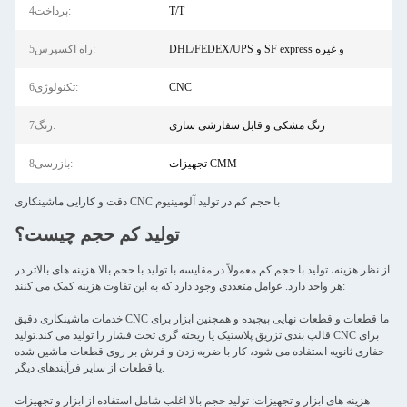
T/T
4پرداخت:
DHL/FEDEX/UPS و SF express و غیره
5راه اکسپرس:
CNC
6تکنولوژی:
رنگ مشکی و قابل سفارشی سازی
7رنگ:
تجهیزات CMM
8بازرسی:
دقت و کارایی ماشینکاری CNC با حجم کم در تولید آلومینیوم
تولید کم حجم چیست؟
از نظر هزینه، تولید با حجم کم معمولاً در مقایسه با تولید با حجم بالا هزینه های بالاتر در
هر واحد دارد. عوامل متعددی وجود دارد که به این تفاوت هزینه کمک می کنند:
خدمات ماشینکاری دقیق CNC ما قطعات و قطعات نهایی پیچیده و همچنین ابزار برای
قالب بندی تزریق پلاستیک یا ریخته گری تحت فشار را تولید می کند.تولید CNC برای
حفاری ثانویه استفاده می شود، کار با ضربه زدن و فرش بر روی قطعات ماشین شده
یا قطعات از سایر فرآیندهای دیگر.
هزینه های ابزار و تجهیزات: تولید حجم بالا اغلب شامل استفاده از ابزار و تجهیزات