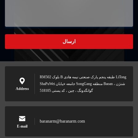
ارسال
RM502 بلوک B طبقه پنجم پارک صنعتی نیمه هادی LiTong
ShaPuWei جامعه خیابان SongGang منطقه Baoan شنژن ،
Address
گوانگدونگ ، چین ، کد پستی 518105
baranarm@baranarm.com
E-mail