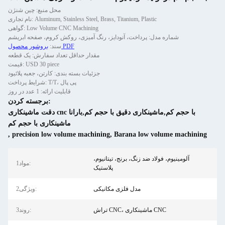
محل منبع: چین شنژن
نام تجاری: Aluminum, Stainless Steel, Brass, Titanium, Plastic
گواهی: Low Volume CNC Machining
شماره مدل: پرداخت، آنودایز، رنگ آمیزی، روکش کروم، صفحه ابریشم
بروشور محصول PDF
سند:
مقدار حداقل تعداد سفارش: یک قطعه
قیمت: USD 30 piece
جزئیات بسته بندی: کارتن، جعبه پلائیود
شرایط پرداخت: T/T، پی پال
قابلیت ارائه: 1 عدد در روز
برجسته کردن:
دقت ماشینکاری cnc با حجم کم,ماشینکاری دقیق با حجم کم,بارانا
ماشینکاری با حجم کم
,
precision low volume machining
,
Barana low volume machining
آلومینیوم، فولاد ضد زنگ، برنج، تیتانیوم،
1مواد:
پلاستیک
مدل فلزی مکانیکی
2ویژگی:
تراش CNC، ماشینکاری CNC
3روند: