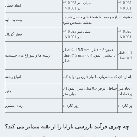
لی متر
+/- 0.025 میلی متر
ابعاد خطی
+/- 0.001 در
+/- 0.001 در
ته شوند. اندازه چیمفر یا شعاع های حاصل باید در
وضعیت لبه
نقشه مشخص شود.
لی متر
+/- 0.025 میلی متر
قطر گودال
+/- 0.001 در.
+/- 0.001 در.
قطر: Φ 1.5-5 mm، عمق: 3 × قطر
قطر: Φ 5 mm یا بیشتر، عمق: 4-6 ×
رشته ها و سوراخ های چسبیده
قطر
و اندازه ای که مشتریان ما نیاز دارن رو تولید کنه
انواع رشته
رای ایجاد متن
حداقل عرض 0.5 میلی متر، عمق 0.1
متن
میلی متر
3 روز کاری
3 روز کاری
زمان پیشرو
چه چیزی فرآیند بازرسی بارانا را از بقیه متمایز می کند؟