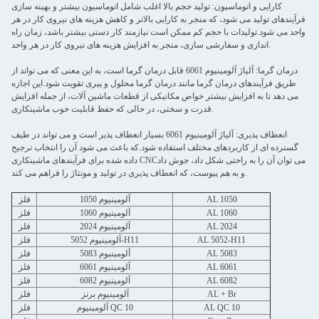
کارایی و اتوماسیون: تولید حجم بالا اغلب شامل اتوماسیون بیشتر و بهینه سازی
فرآیندهای تولید می شود، که منجر به کارایی بالاتر و کاهش هزینه های نیروی کار در هر
واحد می شود.تولیدات با حجم کم ممکن است نیازمند کار دستی بیشتر باشد، زمان راه
اندازی و سفارشی سازی، منجر به افزایش هزینه های نیروی کار در هر واحد.
درمان گرما: آلیاژ آلومینیوم 6061 قابل درمان گرما است، به این معنی که می تواند از
طریق فرآیندهای درمان گرما مانند درمان گرما محلول و پیری تقویت شود.این اجازه
می دهد تا به افزایش بیشتر خواص مکانیکی از قطعات ماشین آلات، از جمله افزایش
قدرت و سختی، در حالی که حفظ قابلیت خوب ماشینکاری.
انعطاف پذیری: آلیاژ آلومینیوم 6061 بسیار انعطاف پذیر است و می تواند در طیف
گسترده ای از کاربردهای مختلف استفاده شود.که باعث می شود آن را انتخاب ترجیح
داده شده برای فرآیندهای ماشینکاری CNCمی توان آن را به راحتی شکل داد، جوش داد
و به هم پیوست، که انعطاف پذیری در تولید و مونتاژ را فراهم می کند.
AL 1050
آلومینیوم 1050
فلز
AL 1060
آلومینیوم 1060
فلز
AL 2024
آلومینیوم 2024
فلز
AL 5052-H11
آلومینیوم 5052-H11
فلز
AL 5083
آلومینیوم 5083
فلز
AL 6061
آلومینیوم 6061
فلز
AL 6082
آلومینیوم 6082
فلز
AL + Br
آلومینیوم برنز
فلز
AL QC 10
آلومینیوم QC 10
فلز