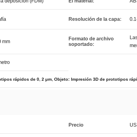
la deposición (FDM)
El material:
ABS
afía
Resolución de la capa:
0.1
Las
Formato de archivo
00 mm
soportado:
mer
metro
,
,
otipos rápidos de 0
2 μm
Objeto: Impresión 3D de prototipos ráp
Precio
US