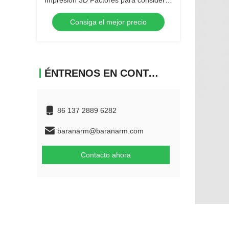
Impresión 3D Factores para considerar
la rugosidad de 3.2 μm para prototipos
Consiga el mejor precio
exitosos
ÉNTRENOS EN CONTACTO CON
86 137 2889 6282
baranarm@baranarm.com
Contacto ahora