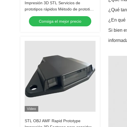
Impresión 3D STL Servicios de
prototipos rápidos Método de prototipo
¿Qué tan 
perfecto FDM
¿En qué m
Consiga el mejor precio
Si bien e
informada
Vídeo
STL OBJ AMF Rapid Prototype