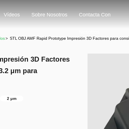
Vídeos
Sobre Nosotros
Contacta Con
Nosotros
dos
>
STL OBJ AMF Rapid Prototype Impresión 3D Factores para conside
mpresión 3D Factores
3.2 μm para
2 μm