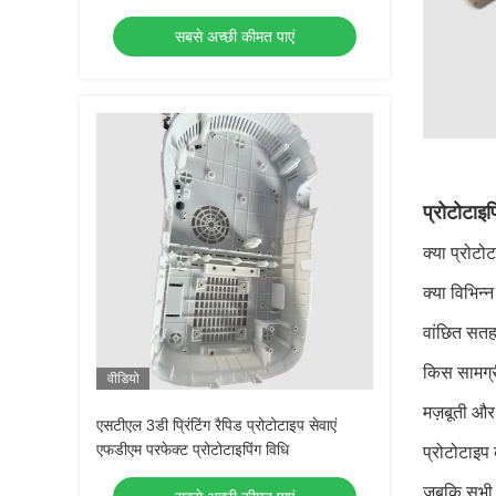
सबसे अच्छी कीमत पाएं
प्रोटोटाइप
क्या प्रोटो
क्या विभिन्न
वांछित सतह
किस सामग्र
वीडियो
मज़बूती और 
एसटीएल 3डी प्रिंटिंग रैपिड प्रोटोटाइप सेवाएं
एफडीएम परफेक्ट प्रोटोटाइपिंग विधि
प्रोटोटाइप
जबकि सभी का