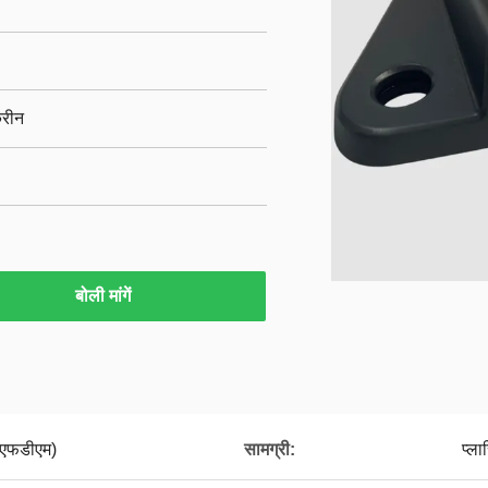
क्रीन
बोली मांगें
 (एफडीएम)
सामग्री:
प्ल