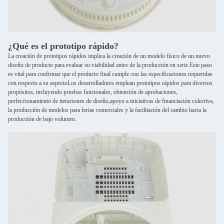
¿Qué es el prototipo rápido?
La creación de prototipos rápidos implica la creación de un modelo físico de un nuevo
diseño de producto para evaluar su viabilidad antes de la producción en serie.Este paso
es vital para confirmar que el producto final cumple con las especificaciones requeridas
con respecto a su aspectoLos desarrolladores emplean prototipos rápidos para diversos
propósitos, incluyendo pruebas funcionales, obtención de aprobaciones,
perfeccionamiento de iteraciones de diseño,apoyo a iniciativas de financiación colectiva,
la producción de modelos para ferias comerciales y la facilitación del cambio hacia la
producción de bajo volumen.