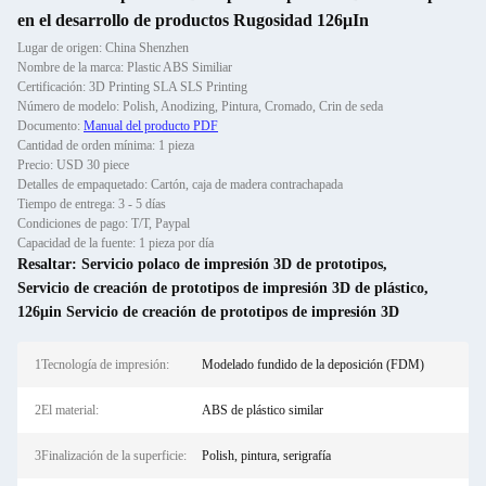
en el desarrollo de productos Rugosidad 126μIn
Lugar de origen: China Shenzhen
Nombre de la marca: Plastic ABS Similiar
Certificación: 3D Printing SLA SLS Printing
Número de modelo: Polish, Anodizing, Pintura, Cromado, Crin de seda
Documento:
Manual del producto PDF
Cantidad de orden mínima: 1 pieza
Precio: USD 30 piece
Detalles de empaquetado: Cartón, caja de madera contrachapada
Tiempo de entrega: 3 - 5 días
Condiciones de pago: T/T, Paypal
Capacidad de la fuente: 1 pieza por día
Resaltar:
Servicio polaco de impresión 3D de prototipos
,
Servicio de creación de prototipos de impresión 3D de plástico
,
126μin Servicio de creación de prototipos de impresión 3D
1Tecnología de impresión:
Modelado fundido de la deposición (FDM)
2El material:
ABS de plástico similar
3Finalización de la superficie:
Polish, pintura, serigrafía