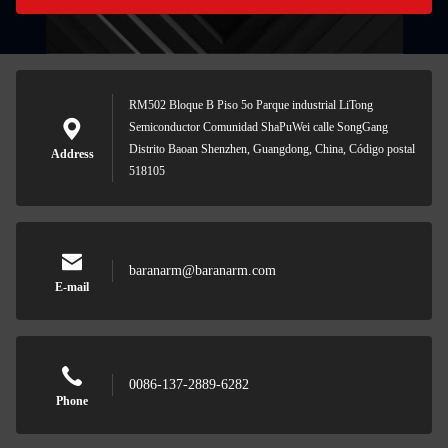
RM502 Bloque B Piso 5o Parque industrial LiTong
Semiconductor Comunidad ShaPuWei calle SongGang
Distrito Baoan Shenzhen, Guangdong, China, Código postal
Address
518105
baranarm@baranarm.com
E-mail
0086-137-2889-6282
Phone