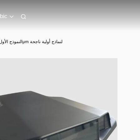
bic
STL OBJ AMF النموذج الأول السريع عوامل الطباعة ثلاثية الأبعاد للنظر في الخام 3.2μm لنماذج أولية ناجحة