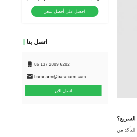
3.2μm لنماذج أولية ناجحة
احصل على أفضل سعر
اتصل بنا
86 137 2889 6282
baranarm@baranarm.com
اتصل الآن
 السريع؟
للتأكد من