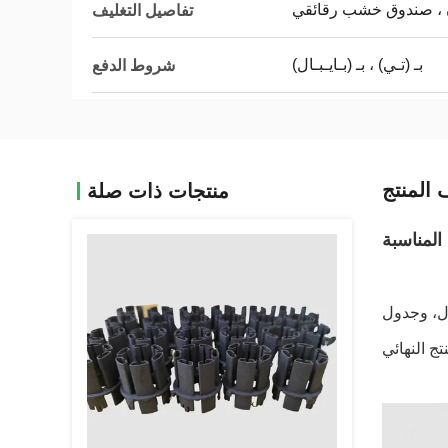
 ، صندوق خشب رقائقي
تفاصيل التغليف
بـ (تـي) ، بـ (بـايـبـال)
شروط الدفع
المنتج
منتجات ذات صلة
 المناسبة
ول، وجدول