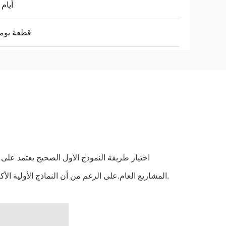
3-5 أيام
1 قطعة يومي
اختيار طريقة النموذج الأول الصحيح يعتمد على 
المشاريع العام.على الرغم من أن النماذج الأولية الأكثر تقدماً مكلفة وتستغرق وقتاً أطول لإنشاء، فإنها توفر تقريبا أقرب للمنتج النهائي.