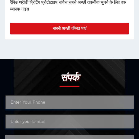
एसटीएल 3डी प्रिंटिंग रैपिड प्रोटोटाइप सेवाएं एफडीएम परफेक्ट प्रोटोटाइपिंग
विधि
सबसे अच्छी कीमत पाएं
संपर्क