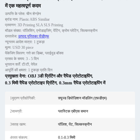
में एक महत्वपूर्ण कदम
उत्पत्ति के प्लेस: चीन शेन्ज़ेन
ब्रांड नाम: Plastic ABS Similiar
प्रमाणन: 3D Printing SLA SLS Printing
मॉडल संख्या: पॉलिशिंग, एनोडाइजिंग, पेंटिंग, क्रोम प्लेटिंग, सिल्कस्क्रीन
दस्तावेज:
उत्पाद पुस्तिका पीडीएफ
न्यूनतम आदेश मात्रा: 1 टुकड़ा
मूल्य: USD 30 piece
पैकेजिंग विवरण: गत्ते का डिब्बा, प्लाईवुड बॉक्स
प्रसव के समय: 3 - 5 दिन
भुगतान शर्तें: टी/टी, पेपैल
आपूर्ति की क्षमता: 1 टुकड़ा प्रति दिन
प्रमुखता देना:
OBJ 3डी प्रिंटिंग और रैपिड प्रोटोटाइपिंग
,
0.3 मिमी रैपिड प्रोटोटाइप प्रिंटिंग
,
0.3mm रैपिड प्रोटोटाइपिंग में
1मुद्रण प्रौद्योगिकी:
फ़्यूज्ड डिपोज़िशन मॉडलिंग (एफडीएम)
2सामग्री:
प्लास्टिक एबीएस समान
3सतह खत्म:
पॉलिश, पेंट, सिल्कस्क्रीन
4परत संकल्प:
0.1-0.3 मिमी