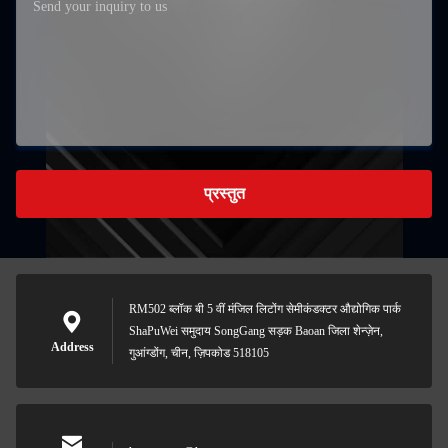
प्रस्तुत
RM502 ब्लॉक बी 5 वीं मंजिल लिटोंग सेमीकंडक्टर औद्योगिक पार्क
ShaPuWei समुदाय SongGang सड़क Baoan जिला शेन्ज़ेन,
Address
गुआंग्डोंग, चीन, ज़िपकोड 518105