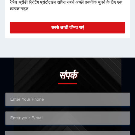
एसटीएल 3डी प्रिंटिंग रैपिड प्रोटोटाइप सेवाएं एफडीएम परफेक्ट प्रोटोटाइपिंग
विधि
सबसे अच्छी कीमत पाएं
संपर्क