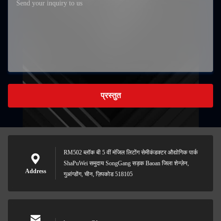
प्रस्तुत
RM502 ब्लॉक बी 5 वीं मंजिल लिटोंग सेमीकंडक्टर औद्योगिक पार्क
ShaPuWei समुदाय SongGang सड़क Baoan जिला शेन्ज़ेन,
Address
गुआंग्डोंग, चीन, ज़िपकोड 518105