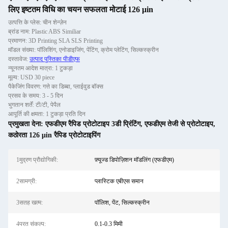
लिए इष्टतम विधि का चयन सफलता मोटाई 126 μin
उत्पत्ति के प्लेस: चीन शेन्ज़ेन
ब्रांड नाम: Plastic ABS Similiar
प्रमाणन: 3D Printing SLA SLS Printing
मॉडल संख्या: पॉलिशिंग, एनोडाइजिंग, पेंटिंग, क्रोम प्लेटिंग, सिल्कस्क्रीन
दस्तावेज:
उत्पाद पुस्तिका पीडीएफ
न्यूनतम आदेश मात्रा: 1 टुकड़ा
मूल्य: USD 30 piece
पैकेजिंग विवरण: गत्ते का डिब्बा, प्लाईवुड बॉक्स
प्रसव के समय: 3 - 5 दिन
भुगतान शर्तें: टी/टी, पेपैल
आपूर्ति की क्षमता: 1 टुकड़ा प्रति दिन
प्रमुखता देना:
एफडीएम रैपिड प्रोटोटाइप 3डी प्रिंटिंग
,
एफडीएम तेजी से प्रोटोटाइप
,
कठोरता 126 μin रैपिड प्रोटोटाइपिंग
1मुद्रण प्रौद्योगिकी:
फ़्यूज्ड डिपोज़िशन मॉडलिंग (एफडीएम)
2सामग्री:
प्लास्टिक एबीएस समान
3सतह खत्म:
पॉलिश, पेंट, सिल्कस्क्रीन
4परत संकल्प:
0.1-0.3 मिमी