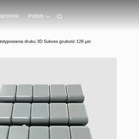
arzenia
Polish
totypowania druku 3D Sukces grubość 126 μin