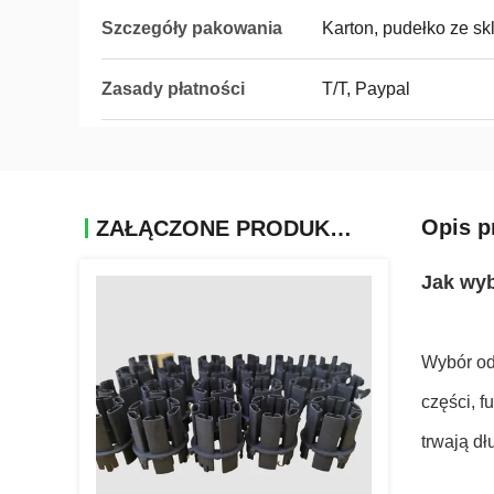
Szczegóły pakowania
Karton, pudełko ze skl
Zasady płatności
T/T, Paypal
Opis p
ZAŁĄCZONE PRODUKTY
Jak wyb
Wybór od
części, 
trwają dł