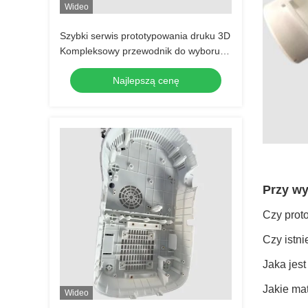
Wideo
Szybki serwis prototypowania druku 3D
Kompleksowy przewodnik do wyboru
najlepszej techniki
Najlepszą cenę
Przy wy
Czy proto
Czy istn
Jaka jes
Jakie ma
Wideo