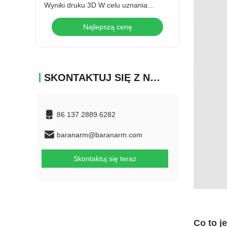
Wyniki druku 3D W celu uznania
grubości 3,2 μm dla udanych
Najlepszą cenę
prototypów
SKONTAKTUJ SIĘ Z NAMI
86 137 2889 6282
baranarm@baranarm.com
Skontaktuj się teraz
Co to j