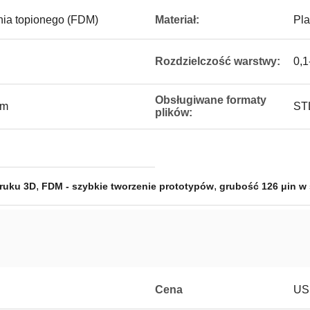
ia topionego (FDM)
Materiał:
Pla
Rozdzielczość warstwy:
0,1
Obsługiwane formaty
mm
ST
plików:
,
,
ruku 3D
FDM - szybkie tworzenie prototypów
grubość 126 μin w
Cena
US