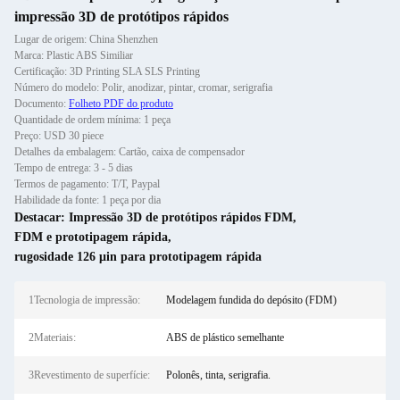
impressão 3D de protótipos rápidos
Lugar de origem: China Shenzhen
Marca: Plastic ABS Similiar
Certificação: 3D Printing SLA SLS Printing
Número do modelo: Polir, anodizar, pintar, cromar, serigrafia
Documento:
Folheto PDF do produto
Quantidade de ordem mínima: 1 peça
Preço: USD 30 piece
Detalhes da embalagem: Cartão, caixa de compensador
Tempo de entrega: 3 - 5 dias
Termos de pagamento: T/T, Paypal
Habilidade da fonte: 1 peça por dia
Destacar:
Impressão 3D de protótipos rápidos FDM
,
FDM e prototipagem rápida
,
rugosidade 126 μin para prototipagem rápida
1Tecnologia de impressão:
Modelagem fundida do depósito (FDM)
2Materiais:
ABS de plástico semelhante
3Revestimento de superfície:
Polonês, tinta, serigrafia.