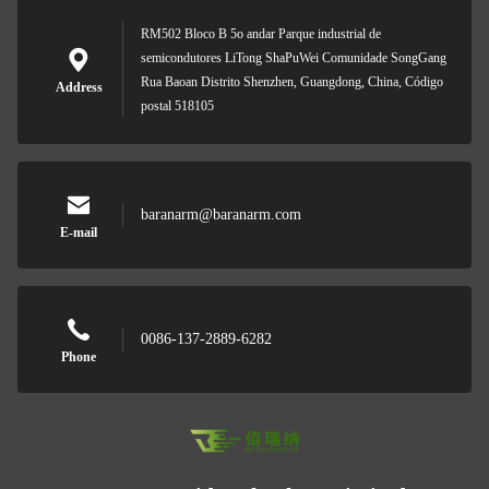
RM502 Bloco B 5o andar Parque industrial de
semicondutores LiTong ShaPuWei Comunidade SongGang
Rua Baoan Distrito Shenzhen, Guangdong, China, Código
Address
postal 518105
baranarm@baranarm.com
E-mail
0086-137-2889-6282
Phone