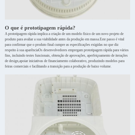
O que é prototipagem rápida?
A prototipagem rápida implica a criação de um modelo físico de um novo projeto de
produto para avaliar a sua viabilidade antes da produção em massa.Este passo é vital
para confirmar que o produto final cumpre as especificações exigidas no que diz
respeito à sua aparênciaOs desenvolvedores empregam prototipagem rápida para vários
fins, incluindo testes funcionais, obtenção de aprovações, aperfeiçoamento de iterações
de design,apoiar iniciativas de financiamento colaborativo, produzindo modelos para
feiras comerciais e facilitando a transição para a produção de baixo volume.