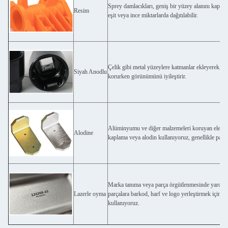
Sprey damlacıkları, geniş bir yüzey alanını kapla
Resim
eşit veya ince miktarlarda dağıtılabilir.
Çelik gibi metal yüzeylere katmanlar ekleyerek, si
Siyah Anodlu
korurken görünümünü iyileştirir.
Alüminyumu ve diğer malzemeleri koruyan eleme
Alodine
kaplama veya alodin kullanıyoruz, genellikle parç
Marka tanıma veya parça örgütlenmesinde yardımcı 
Lazerle oyma
parçalara barkod, harf ve logo yerleştirmek için ç
kullanıyoruz.