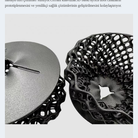
hastaya özel çözümler sunuyor.Cerrahi kılavuzlar3D baskı ayrıca tıbbi cihazların
prototiplenmesini ve yenilikçi sağlık çözümlerinin geliştirilmesini kolaylaştırıyor.