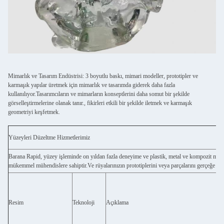
Mimarlık ve Tasarım Endüstrisi: 3 boyutlu baskı, mimari modeller, prototipler ve
karmaşık yapılar üretmek için mimarlık ve tasarımda giderek daha fazla
kullanılıyor.Tasarımcıların ve mimarların konseptlerini daha somut bir şekilde
görselleştirmelerine olanak tanır., fikirleri etkili bir şekilde iletmek ve karmaşık
geometriyi keşfetmek.
Yüzeyleri Düzeltme Hizmetlerimiz
Barana Rapid, yüzey işleminde on yıldan fazla deneyime ve plastik, metal ve kompozit mal
mükemmel mühendislere sahiptir.Ve rüyalarınızın prototiplerini veya parçalarını gerçeğe dönü
Resim
Teknoloji
Açıklama