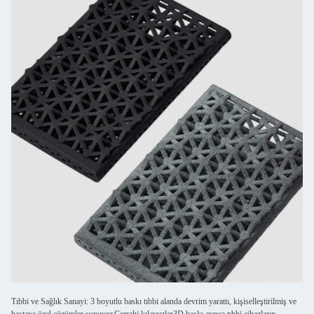
Tıbbi ve Sağlık Sanayi: 3 boyutlu baskı tıbbi alanda devrim yarattı, kişiselleştirilmiş ve