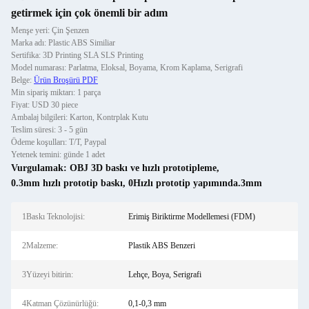
getirmek için çok önemli bir adım
Menşe yeri: Çin Şenzen
Marka adı: Plastic ABS Similiar
Sertifika: 3D Printing SLA SLS Printing
Model numarası: Parlatma, Eloksal, Boyama, Krom Kaplama, Serigrafi
Belge:
Ürün Broşürü PDF
Min sipariş miktarı: 1 parça
Fiyat: USD 30 piece
Ambalaj bilgileri: Karton, Kontrplak Kutu
Teslim süresi: 3 - 5 gün
Ödeme koşulları: T/T, Paypal
Yetenek temini: günde 1 adet
Vurgulamak:
OBJ 3D baskı ve hızlı prototipleme
,
0.3mm hızlı prototip baskı
,
0Hızlı prototip yapımında.3mm
1Baskı Teknolojisi:
Erimiş Biriktirme Modellemesi (FDM)
2Malzeme:
Plastik ABS Benzeri
3Yüzeyi bitirin:
Lehçe, Boya, Serigrafi
4Katman Çözünürlüğü:
0,1-0,3 mm