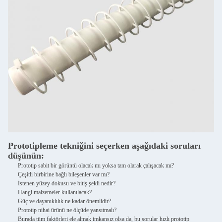
Prototipleme tekniğini seçerken aşağıdaki soruları
düşünün:
Prototip sabit bir görüntü olacak mı yoksa tam olarak çalışacak mı?
Çeşitli birbirine bağlı bileşenler var mı?
İstenen yüzey dokusu ve bitiş şekli nedir?
Hangi malzemeler kullanılacak?
Güç ve dayanıklılık ne kadar önemlidir?
Prototip nihai ürünü ne ölçüde yansıtmalı?
Burada tüm faktörleri ele almak imkansız olsa da, bu sorular hızlı prototip