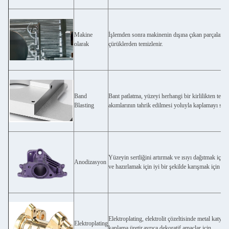
Makine
İşlemden sonra makinenin dışına çıkan parçalarımı
olarak
çürüklerden temizlenir.
Band
Bant patlatma, yüzeyi herhangi bir kirlilikten temi
Blasting
akımlarının tahrik edilmesi yoluyla kaplamayı soy
Yüzeyin sertliğini artırmak ve ısıyı dağıtmak içi
Anodizasyon
ve hazırlamak için iyi bir şekilde karışmak için an
Elektroplating, elektrolit çözeltisinde metal katyon
Elektroplating
kaplama üretir.ayrıca dekoratif amaçlar için.