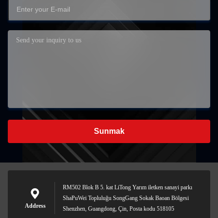
Sunmak
RM502 Blok B 5. kat LiTong Yarım iletken sanayi parkı
ShaPuWei Topluluğu SongGang Sokak Baoan Bölgesi
Address
Shenzhen, Guangdong, Çin, Posta kodu 518105