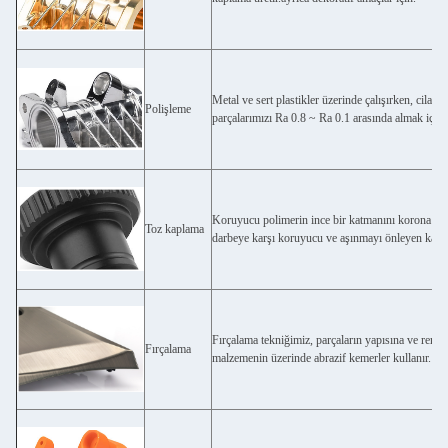
Metal ve sert plastikler üzerinde çalışırken, cilala
Polişleme
parçalarımızı Ra 0.8 ~ Ra 0.1 arasında almak için 
Koruyucu polimerin ince bir katmanını korona bo
Toz kaplama
darbeye karşı koruyucu ve aşınmayı önleyen kalıcı
Fırçalama tekniğimiz, parçaların yapısına ve rengi
Fırçalama
malzemenin üzerinde abrazif kemerler kullanır.