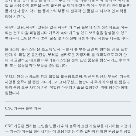
증기 롤링: 증기 롤링 은 플라스틱 부품 에 사용 되는 기술 이다. 용매 나 화학 물
질 을 사용 하여 표면을 녹여 불완전 을 제거 하고 반짝이는 투명 한 완성도를 만
들어 낸다.증기 닦기 는 플라스틱 부품 의 전체적 인 품질 과 시각적 인 매력을
향상 시킨다.
파우더 코팅: 파우더 코팅은 얇은 파우더가 부품 표면에 전기 정전적으로 적용
되는 건조 마감 과정입니다.가루가 녹아 내구성 있고 보호층을 형성할 수 있도
록파우더 코팅은 부식, 화학 물질 및 자외선에 대한 뛰어난 저항을 제공합니다.
블래스팅: 블래스팅 은 초고속 입자 나 분자 를 부품 표면 에 향하는 것 을 포함
한다. 이 과정 은 불완전성, 부러움, 날카로운 가장자리 를 효과적으로 제거 한
다.더 균일하고 매트한 마무리블래스팅은 전체 표면 품질을 향상시키고 후속 처
리 또는 응용을위한 부품을 준비합니다.
우리의 완성 서비스의 전체 집합을 활용함으로써, 당신은 당신의 부품이 기능적
사양을 충족시킬 뿐만 아니라그리고 내구성도 높습니다.우리의 숙련 된 팀은 귀
하의 특정 요구 사항에 가장 적합한 마무리 기술을 결정하기 위해 당신과 함께
일합니다.
CNC 가공용 표면 가공
CNC 가공은 원하는 모양을 만들기 위해 블록의 표면의 일부를 제거하는 과정에서
는 기능과 미용을 향상시키는 데 도움이되는 여러 일반적인 표면 완공을 제공합니