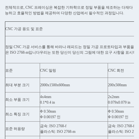
전체적으로, CNC 프레이싱은 복잡한 기하학으로 정밀 부품을 제조하는 다재다
능하고 효율적인 방법을 제공하여 다양한 산업에서 필수적인 과정입니다.
CNC 가공 용도 및 표준
정밀 CNC 가공 서비스를 통해 바라나 래피드는 정밀 가공 프로토타입과 부품을 만드는
은 ISO 2768-m입니다우리는 또한 당신이 당신의 그림에 대한 요구 사항을 표시하
표준
CNC 밀링
CNC 회전
최대 부분 크기
2000x1500x600mm
200x500mm
4x4mm
2x2mm
최소 부품 크기
0.1*0.4 in
0.079x0.079 in
Φ 0.50mm
Φ 0.50mm
최소 특징 크기
Φ 0.00197 인
Φ 0.00197 인
금속: ISO 2768-f
금속: ISO 2768-f
표준 허용량
플라스틱: ISO 2768-m
플라스틱: ISO 2768