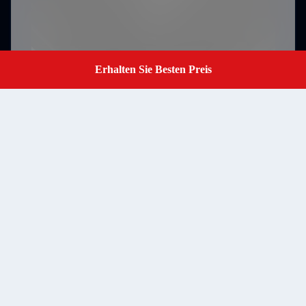
Erhalten Sie Besten Preis
Get A Quote
Einreichungen
RM502 Block B 5. Stock LiTong Halbleiter-Industriepark
ShaPuWei Community SongGang Straße Baoan Bezirk
Address
Shenzhen, Guangdong, China, Postleitzahl 518105
baranarm@baranarm.com
E-mail