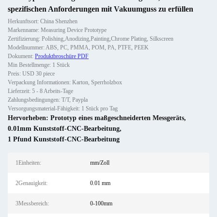
spezifischen Anforderungen mit Vakuumguss zu erfüllen
Herkunftsort: China Shenzhen
Markenname: Measuring Device Prototype
Zertifizierung: Polishing,Anodizing,Painting,Chrome Plating, Silkscreen
Modellnummer: ABS, PC, PMMA, POM, PA, PTFE, PEEK
Dokument:
Produktbroschüre PDF
Min Bestellmenge: 1 Stück
Preis: USD 30 piece
Verpackung Informationen: Karton, Sperrholzbox
Lieferzeit: 5 - 8 Arbeits-Tage
Zahlungsbedingungen: T/T, Paypla
Versorgungsmaterial-Fähigkeit: 1 Stück pro Tag
Hervorheben:
Prototyp eines maßgeschneiderten Messgeräts
,
0.01mm Kunststoff-CNC-Bearbeitung
,
1 Pfund Kunststoff-CNC-Bearbeitung
1Einheiten:
mm/Zoll
2Genauigkeit:
0.01 mm
3Messbereich:
0-100mm