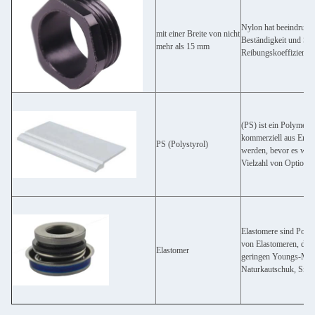
Nylon hat beeindruck
mit einer Breite von nicht
Beständigkeit und Sel
mehr als 15 mm
Reibungskoeffizienten,
(PS) ist ein Polymer,
kommerziell aus Erdö
PS (Polystyrol)
werden, bevor es wied
Vielzahl von Optionen 
Elastomere sind Polyme
von Elastomeren, die 
Elastomer
geringen Youngs-Modul
Naturkautschuk, Silic