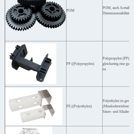
POM, auch Acetall ode
POM
Dimensionstabilität, S
Polypropylen (PP) ist
PP ((Polypropylen)
gleichzeitig eine gut
ist.
Polyethylen ist geruch
PE ((Polyethylen)
(Mindestbetriebstempe
Säure- und Alkalieros