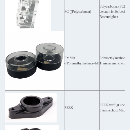
Polycarbonat (PC) ist
PC ((Polycarbonat)
bekannt ist.Es besitz
Beständigkeit.
PMMA
Polymethylmethacrylat,
((Polymethylmethacrylat)
Transparenz, chemisch
PEEK verfügt über ein
PEEK
Flammschutz.Müdigkei