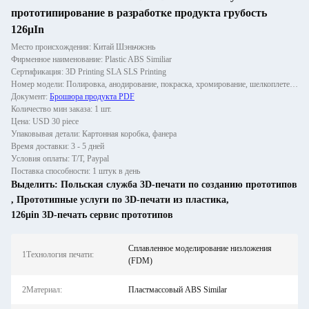
прототипирование в разработке продукта грубость
126μIn
Место происхождения: Китай Шэньчжэнь
Фирменное наименование: Plastic ABS Similiar
Сертификация: 3D Printing SLA SLS Printing
Номер модели: Полировка, анодирование, покраска, хромирование, шелкоплетение
Документ:
Брошюра продукта PDF
Количество мин заказа: 1 шт.
Цена: USD 30 piece
Упаковывая детали: Картонная коробка, фанера
Время доставки: 3 - 5 дней
Условия оплаты: T/T, Paypal
Поставка способности: 1 штук в день
Выделить:
Польская служба 3D-печати по созданию прототипов
,
Прототипные услуги по 3D-печати из пластика
,
126μin 3D-печать сервис прототипов
Сплавленное моделирование низложения
1Технология печати:
(FDM)
2Материал:
Пластмассовый ABS Similar