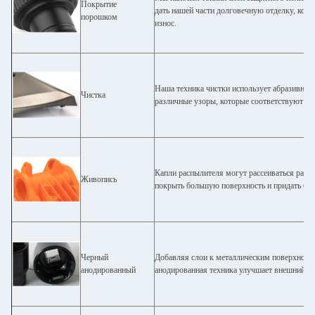
Покрытие
дать нашей части долговечную отделку, кото
порошком
износ.
Наша техника чистки использует абразивные
Чистка
различные узоры, которые соответствуют стр
Капли распылителя могут рассеиваться равн
Живопись
покрыть большую поверхность и придать бол
Черный
Добавляя слои к металлическим поверхностя
анодированный
анодированная техника улучшает внешний ви