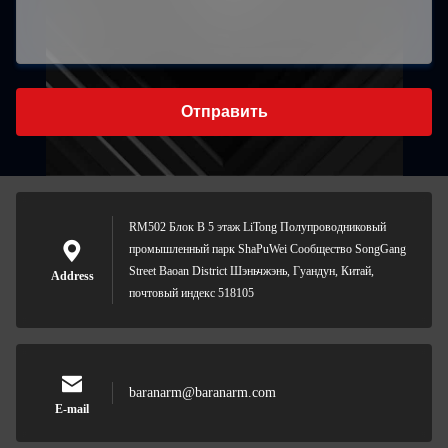
Отправить
RM502 Блок B 5 этаж LiTong Полупроводниковый
промышленный парк ShaPuWei Сообщество SongGang
Street Baoan District Шэньчжэнь, Гуандун, Китай,
Address
почтовый индекс 518105
baranarm@baranarm.com
E-mail