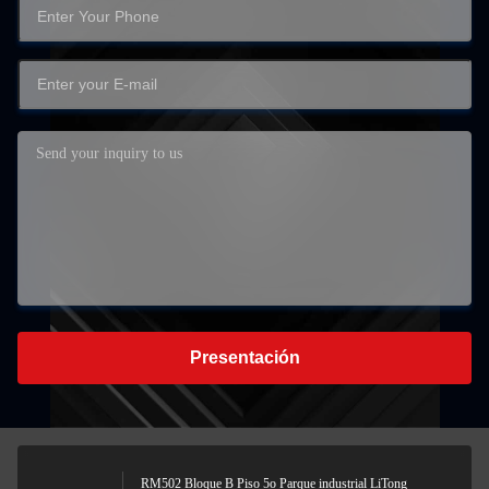
Presentación
RM502 Bloque B Piso 5o Parque industrial LiTong