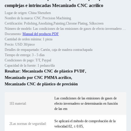
complejas e intrincadas Mecanizado CNC acrílico
Lugar de origen: China Shenzhen
Nombre de la marca: CNC Precision Machining
Certificación: Polishing,Anodizing,Painting,Chrome Plating, Silkscreen
Número de modelo: Las condiciones de las emisiones de gases de efecto invernadero se determinarán en función de las em
Documento:
Manual del producto PDF
Cantidad de orden mínima: 1 pieza
Precio: USD 30/piece
Detalles de empaquetado: Cartón, caja de madera contrachapada
Tiempo de entrega: 3 - 5 días
Condiciones de pago: T/T, Paypal
Capacidad de la fuente: 1 pedazo/día
Resaltar:
Mecanizado CNC de plástico PVDF
,
Mecanizado por CNC PMMA acrílico
,
Mecanizado CNC de plástico de precisión
Las condiciones de las emisiones de gases de
1El material:
efecto invernadero se determinarán en función
de las em
Se aplicará el método de comprobación de la
2Las normas de seguridad:
velocidad.02, ± 0.05,