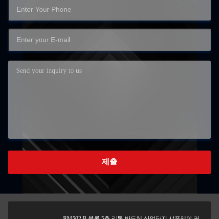
제출
RM502 B 블록 5층 리톤 반도체 산업단지 샤푸웨이 커