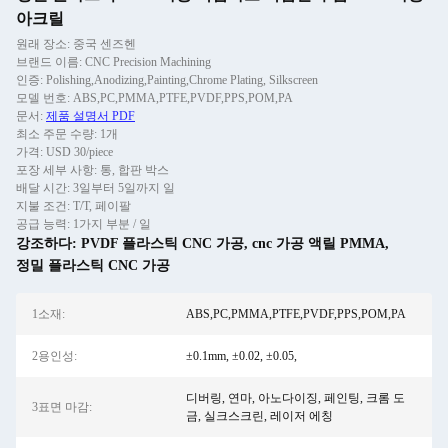
아크릴
원래 장소: 중국 센즈헨
브랜드 이름: CNC Precision Machining
인증: Polishing,Anodizing,Painting,Chrome Plating, Silkscreen
모델 번호: ABS,PC,PMMA,PTFE,PVDF,PPS,POM,PA
문서:
제품 설명서 PDF
최소 주문 수량: 1개
가격: USD 30/piece
포장 세부 사항: 통, 합판 박스
배달 시간: 3일부터 5일까지 일
지불 조건: T/T, 페이팔
공급 능력: 1가지 부분 / 일
강조하다:
PVDF 플라스틱 CNC 가공
,
cnc 가공 액릴 PMMA
,
정밀 플라스틱 CNC 가공
1소재:
ABS,PC,PMMA,PTFE,PVDF,PPS,POM,PA
2용인성:
±0.1mm, ±0.02, ±0.05,
디버링, 연마, 아노다이징, 페인팅, 크롬 도
3표면 마감:
금, 실크스크린, 레이저 에칭