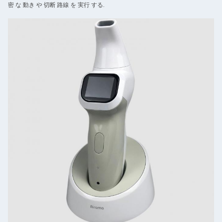
密 な 動き や 切断 路線 を 実行 する.