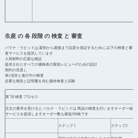
生産 の 各 段階 の 検査 と 審査
バラナ・ラピッドは,最初から最後まで品質を保証するために,以下の検査と審
査サービスを提供しています.
入荷材料の広範な検証
提供されたすべての価格表の製造レビューのための設計
契約の見直し
第1項目と進行中の検査
必要な報告と証明書を含む最終検査と試験
第"項 検査 プロセス
注文の要求を受けると バルナ・ラピッドは 商品の検査を行いますオーダー値が
サービスを提供しますオーダー数も最低300枚です
ステップ 1
ステップ2