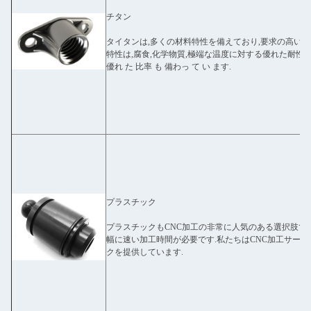
チタン
タイタンは,多くの材料特性を備えており,要求の高い
特性は,腐食,化学物質,極端な温度に対する優れた耐性を含み
優れ た 比率 も 備わっ て い ます.
プラスチック
プラスチックもCNC加工の非常に人気のある選択肢です
幅に速い加工時間が必要です.私たちはCNC加工サー
クを提供しています.