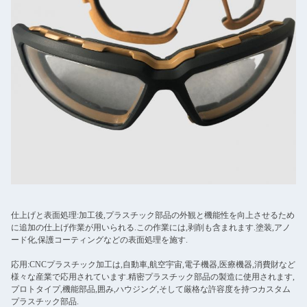
仕上げと表面処理:加工後,プラスチック部品の外観と機能性を向上させるため
に追加の仕上げ作業が用いられる.この作業には,剥削も含まれます.塗装,アノ
ード化,保護コーティングなどの表面処理を施す.
応用:CNCプラスチック加工は,自動車,航空宇宙,電子機器,医療機器,消費財など
様々な産業で応用されています.精密プラスチック部品の製造に使用されます,
プロトタイプ,機能部品,囲み,ハウジング,そして厳格な許容度を持つカスタム
プラスチック部品.