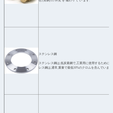
色 (青銅) の 外見 を 備わっ て い ます.
ステンレス鋼
ステンレス鋼は,低炭素鋼で,工業用に使用するために
レス鋼は,通常,重量で最低10%のクロムを含んでいます.