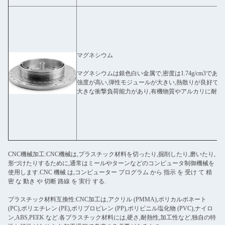
マグネシウム
マグネシウムは銀色白い金属で,密度は1.74g/cm3であ
強度が高い,弾性モジュールが大きい,熱散りが良好で
大きな衝撃負荷能力があり,有機物質やアルカリに耐性
CNC機械加工:CNC機械は,プラスチック材料を切ったり,掘削したり,磨いたり,
形づけたりするために,通常はミールやターンなどのコンピュータ制御機械を
使用します.CNC 機械 は,コンピューター プログラム から 指示 を 受け て 精
密 な 動き や 切断 路線 を 実行 する.
プラスチック材料互換性:CNC加工は,アクリル (PMMA),ポリカルボネート
(PC),ポリエチレン (PE),ポリプロピレン (PP),ポリビニル塩化物 (PVC),ナイロ
ン,ABS,PEEK など.各プラスチック材料には,硬さ,耐熱性,加工性など,独自の特