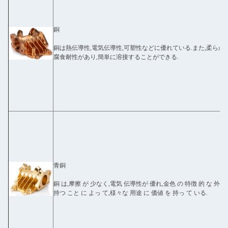
銅
銅は熱伝導性,電気伝導性,可塑性などに優れている.また,柔らかく
腐食耐性があり,簡単に溶接することができる.
青銅
銅 は,摩擦 が 少なく,電気 伝導性が 優れ,金色 の 特徴 的 な 外見
持つ こと に よっ て,様々な 用途 に 価値 を 持っ て いる.