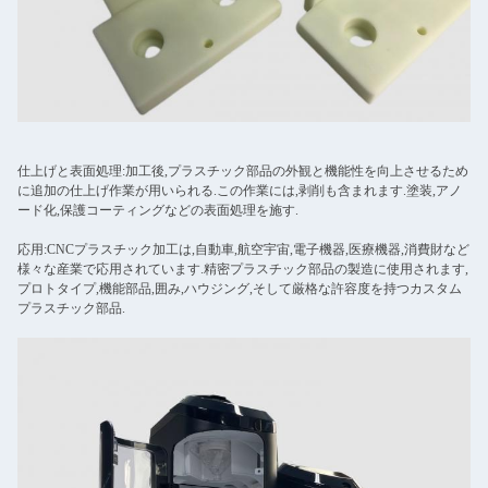
仕上げと表面処理:加工後,プラスチック部品の外観と機能性を向上させるため
に追加の仕上げ作業が用いられる.この作業には,剥削も含まれます.塗装,アノ
ード化,保護コーティングなどの表面処理を施す.
応用:CNCプラスチック加工は,自動車,航空宇宙,電子機器,医療機器,消費財など
様々な産業で応用されています.精密プラスチック部品の製造に使用されます,
プロトタイプ,機能部品,囲み,ハウジング,そして厳格な許容度を持つカスタム
プラスチック部品.