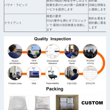
最初の物品の検査を申し出ます
契約書
バラナ・ラピッド
批量生産のための第一品検査サ
詳細な情報を得
ービスを提供します.
と連絡します
検査の要求
契約を署名する
FAIの要件を満たすプロジェク
クライアント
契約書に署名し
トで 最初の項目検査を依頼し
します
ます