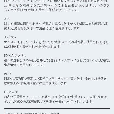
CNC フレッシング や ターニング に 用いる プラスチック 樹脂 は,固定 さ れ
た 時 に 形 を 維持 する ほど 硬い もの で ある 必要 が あり ます.以下 の プラ
スチック 樹脂 の 種類 は,長年 に 証明 さ れ て い ます.
ABS
頑丈で 衝撃に耐性があり 化学薬品や電流に耐性があるABSは 自動車部品,電
動工具,おもちゃ,スポーツ用品に よく使用されています
ナイロン
ナイロンは,より強い張力を持つため,織物,ロープ,機械部品に使用され,しばし
ばABS樹脂と混ぜられ,性能が向上します.
PMMA アクリル
硬くて透明なPMMAは,透明な光学部品,ディスプレイ画面,光管,レンズ,収納物,
食品保管に使用されています.
PEEK
PEEKは高強度で安定した工学用プラスチックで 高温耐性で知られる先進的
な医療,航空宇宙,電子部品に使用されています
UHMWPE
超高分子重量ポリエチレンは,硬さ,強度,化学的耐性,滑りやすい表面で知られ
ており,関節交換,海洋環境,ギア列車で一般的に使用されています.