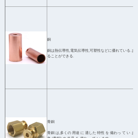
銅
銅は熱伝導性,電気伝導性,可塑性などに優れている.また
ることができる.
青銅
青銅 は,多くの 用途 に 適した 特性 を 備わっ て い ます