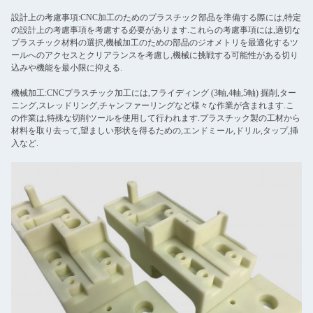
設計上の考慮事項:CNC加工のためのプラスチック部品を準備する際には,特定
の設計上の考慮事項を考慮する必要があります.これらの考慮事項には,適切な
プラスチック材料の選択,機械加工のための部品のジオメトリを最適化するツ
ールへのアクセスとクリアランスを考慮し,機械に挑戦する可能性がある切り
込みや機能を最小限に抑える.
機械加工:CNCプラスチック加工には,フライディング (3軸,4軸,5軸) 掘削,ター
ニング,スレッドリング,チャンファーリングなど様々な作業が含まれます.こ
の作業は,特殊な切削ツールを使用して行われます.プラスチック製の工材から
材料を取り去って,望ましい形状を得るための,エンドミール,ドリル,タップ,挿
入など.