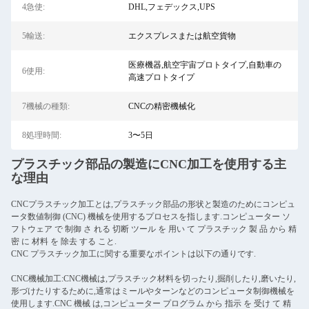
4急使:
DHL,フェデックス,UPS
5輸送:
エクスプレスまたは航空貨物
医療機器,航空宇宙プロトタイプ,自動車の
6使用:
高速プロトタイプ
7機械の種類:
CNCの精密機械化
8処理時間:
3〜5日
プラスチック部品の製造にCNC加工を使用する主
な理由
CNCプラスチック加工とは,プラスチック部品の形状と製造のためにコンピュ
ータ数値制御 (CNC) 機械を使用するプロセスを指します.コンピューター ソ
フトウェア で 制御 さ れる 切断 ツール を 用い て プラスチック 製 品 から 精
密 に 材料 を 除去 する こと.
CNC プラスチック加工に関する重要なポイントは以下の通りです.
CNC機械加工:CNC機械は,プラスチック材料を切ったり,掘削したり,磨いたり,
形づけたりするために,通常はミールやターンなどのコンピュータ制御機械を
使用します.CNC 機械 は,コンピューター プログラム から 指示 を 受け て 精