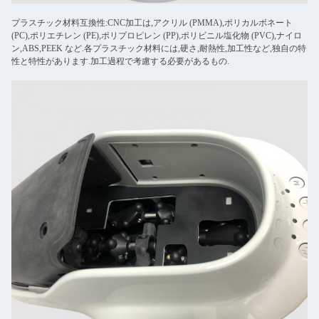
プラスチック材料互換性:CNC加工は,アクリル (PMMA),ポリカルボネート
(PC),ポリエチレン (PE),ポリプロピレン (PP),ポリビニル塩化物 (PVC),ナイロ
ン,ABS,PEEK など.各プラスチック材料には,硬さ,耐熱性,加工性など,独自の特
性と特性があります.加工過程で考慮する必要があるもの.