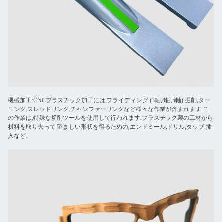
機械加工:CNCプラスチック加工には,フライディング (3軸,4軸,5軸) 掘削,ター
ニング,スレッドリング,チャンファーリングなど様々な作業が含まれます.こ
の作業は,特殊な切削ツールを使用して行われます.プラスチック製の工材から
材料を取り去って,望ましい形状を得るための,エンドミール,ドリル,タップ,挿
入など.