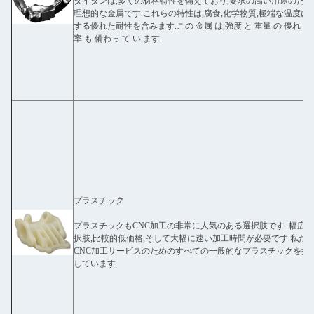
タイタンは,多くの材料特性を備えており,要求の高い用途のため
理想的な金属です.これらの特性は,腐食,化学物質,極端な温度に
する優れた耐性を含みます.この 金属 は,強度 と 重量 の 優れ た
率 も 備わっ て い ます.
プラスチック
プラスチックもCNC加工の非常に人気のある選択肢です. 幅広
択肢,比較的低価格,そして大幅に速い加工時間が必要です.私た
CNC加工サービスのためのすべての一般的なプラスチックを提
しています.