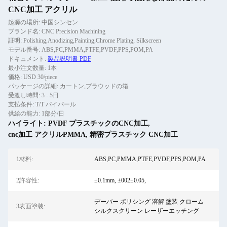
CNC加工 アクリル
起源の場所: 中国シンセン
ブランド名: CNC Precision Machining
証明: Polishing,Anodizing,Painting,Chrome Plating, Silkscreen
モデル番号: ABS,PC,PMMA,PTFE,PVDF,PPS,POM,PA
ドキュメント:
製品説明書 PDF
最小注文数量: 1本
価格: USD 30/piece
パッケージの詳細: カートン,プラウッドの箱
受渡し時間: 3 - 5日
支払条件: T/T パイパール
供給の能力: 1部分/日
ハイライト:
PVDF プラスチックのCNC加工
,
cnc加工 アクリルPMMA
,
精密プラスチック CNC加工
1材料:
ABS,PC,PMMA,PTFE,PVDF,PPS,POM,PA
2許容性:
±0.1mm, ±002±0.05,
デーバー ポリシング 溶解 塗装 クローム
3表面塗装:
シルクスクリーン レーザーエッチング