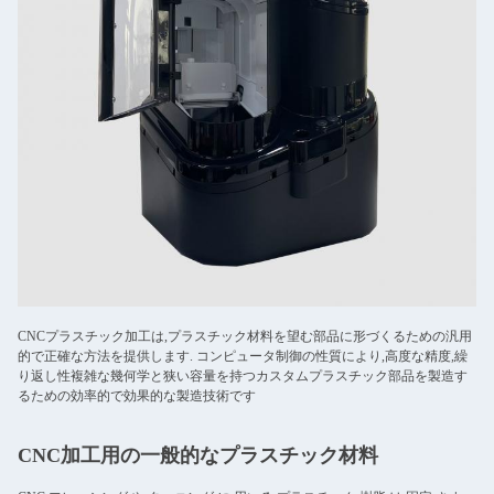
CNCプラスチック加工は,プラスチック材料を望む部品に形づくるための汎用
的で正確な方法を提供します. コンピュータ制御の性質により,高度な精度,繰
り返し性複雑な幾何学と狭い容量を持つカスタムプラスチック部品を製造す
るための効率的で効果的な製造技術です
CNC加工用の一般的なプラスチック材料