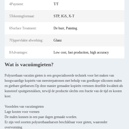
4Payment:
T/T
5Tekeningformaat:
STP, IGS, X-T
6Surface Treatment:
De burr, Painting
7Oppervlakte afwerking:
Glanz
8Advantages:
Low cost, fast production, high accuracy
Wat is vacuümgieten?
Polyurethaan vacuüm gieten is een gespecialiseerde techniek voor het maken van
hoogwaardige kopieën van meesterpatronen met behulp van goedkope siliconen malen
en gietbare gietharsen.Op deze manier gemaakte kopieën vertonen dezelfde kwaliteit als
kunststof spuitgietstukken, terwijl de productie slechts een fractie van de tijd en kosten
kost.
Voordelen van vacuümgieten
Lage kosten voor vormen
De malen kunnen in een paar dagen gemaakt worden.
Er zijn veel soorten polyurethaanharsen beschikbaar voor gieten, waaronder
overvorming