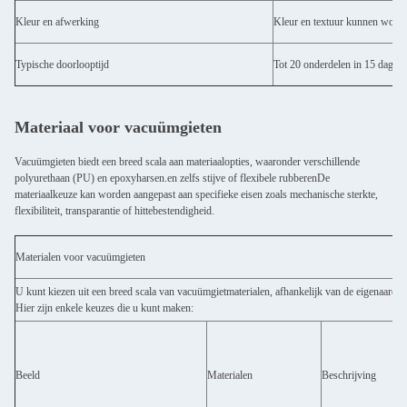
Kleur en afwerking
Kleur en textuur kunnen word
Typische doorlooptijd
Tot 20 onderdelen in 15 dagen
Materiaal voor vacuümgieten
Vacuümgieten biedt een breed scala aan materiaalopties, waaronder verschillende
polyurethaan (PU) en epoxyharsen.en zelfs stijve of flexibele rubberenDe
materiaalkeuze kan worden aangepast aan specifieke eisen zoals mechanische sterkte,
flexibiliteit, transparantie of hittebestendigheid.
Materialen voor vacuümgieten
U kunt kiezen uit een breed scala van vacuümgietmaterialen, afhankelijk van de eigenaardi
Hier zijn enkele keuzes die u kunt maken:
Beeld
Materialen
Beschrijving