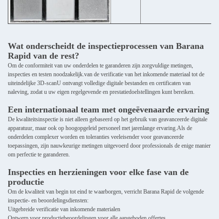
Wat onderscheidt de inspectieprocessen van Barana
Rapid van de rest?
Om de conformiteit van uw onderdelen te garanderen zijn zorgvuldige metingen,
inspecties en testen noodzakelijk.van de verificatie van het inkomende materiaal tot de
uiteindelijke 3D-scanU ontvangt volledige digitale bestanden en certificaten van
naleving, zodat u uw eigen regelgevende en prestatiedoelstellingen kunt bereiken.
Een internationaal team met ongeëvenaarde ervaring
De kwaliteitsinspectie is niet alleen gebaseerd op het gebruik van geavanceerde digitale
apparatuur, maar ook op hoogopgeleid personeel met jarenlange ervaring.Als de
onderdelen complexer worden en toleranties veeleisender voor geavanceerde
toepassingen, zijn nauwkeurige metingen uitgevoerd door professionals de enige manier
om perfectie te garanderen.
Inspecties en herzieningen voor elke fase van de
productie
Om de kwaliteit van begin tot eind te waarborgen, verricht Barana Rapid de volgende
inspectie- en beoordelingsdiensten:
Uitgebreide verificatie van inkomende materialen
Ontwerp voor productiebeoordelingen voor alle aangeboden offertes