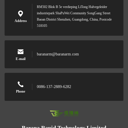
RM502 Blok B 5e verdieping LiTong Halvegeleider
industriepark ShaPuWei Community SongGang Street
Baoan District Shenzhen, Guangdong, China, Postcode
Address
518105
baranarm@baranarm.com
E-mail
0086-137-2889-6282
Phone
Barana Rapid Technology Limited