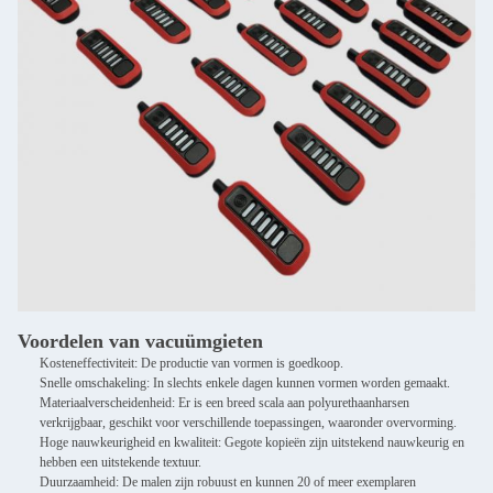
Voordelen van vacuümgieten
Kosteneffectiviteit: De productie van vormen is goedkoop.
Snelle omschakeling: In slechts enkele dagen kunnen vormen worden gemaakt.
Materiaalverscheidenheid: Er is een breed scala aan polyurethaanharsen
verkrijgbaar, geschikt voor verschillende toepassingen, waaronder overvorming.
Hoge nauwkeurigheid en kwaliteit: Gegote kopieën zijn uitstekend nauwkeurig en
hebben een uitstekende textuur.
Duurzaamheid: De malen zijn robuust en kunnen 20 of meer exemplaren