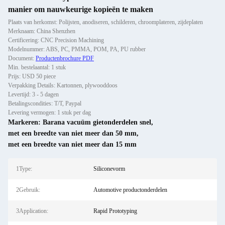
manier om nauwkeurige kopieën te maken
Plaats van herkomst: Polijsten, anodiseren, schilderen, chroomplateren, zijdeplaten
Merknaam: China Shenzhen
Certificering: CNC Precision Machining
Modelnummer: ABS, PC, PMMA, POM, PA, PU rubber
Document:
Productenbrochure PDF
Min. bestelaantal: 1 stuk
Prijs: USD 50 piece
Verpakking Details: Kartonnen, plywooddoos
Levertijd: 3 - 5 dagen
Betalingscondities: T/T, Paypal
Levering vermogen: 1 stuk per dag
Markeren:
Barana vacuüm gietonderdelen snel
,
met een breedte van niet meer dan 50 mm
,
met een breedte van niet meer dan 15 mm
1Type:
Siliconevorm
2Gebruik:
Automotive productonderdelen
3Application:
Rapid Prototyping