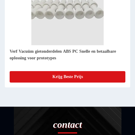
PU rubber PMMA Vacuum Casting Prototype Smooth Fast
and Accurate Replicas of Master Patterns (Smooth, snelle en
nauwkeurige replica's van meesterpatronen)
Krijg Beste Prijs
contact