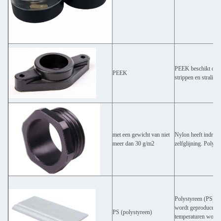
PEEK beschikt over 
PEEK
strippen en straling.
met een gewicht van niet
Nylon heeft indrukw
meer dan 30 g/m2
zelfglijning. Polya
Polystyreen (PS) is
wordt geproduceerd 
PS (polystyreen)
temperaturen worden