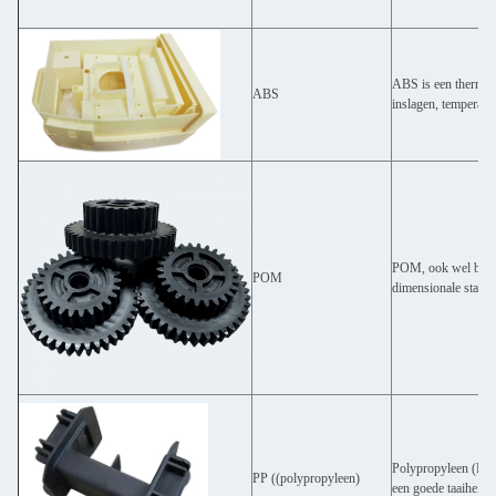
ABS is een thermopl
ABS
inslagen, temperatu
POM, ook wel bekend
POM
dimensionale stabili
Polypropyleen (PP) i
PP ((polypropyleen)
een goede taaiheid 