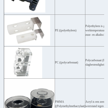
Polyethyleen is geu
PE ((polyethyleen)
werktemperatuur kan
zuur- en alkalische 
Polycarbonaat (PC) 
PC ((polycarbonaat)
slagbestendigheid.H
PMMA
Acryl is een zeer ve
((Polymethylmethacrylaat)
weerstand tegen hitt