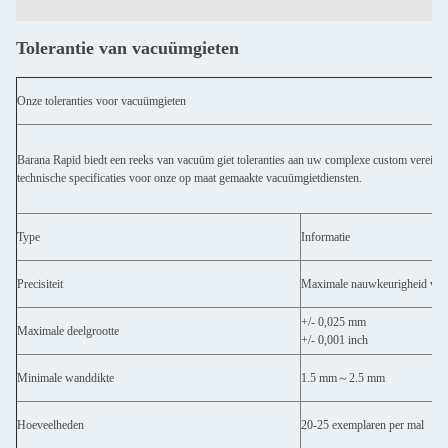
Tolerantie van vacuümgieten
Onze toleranties voor vacuümgieten
Barana Rapid biedt een reeks van vacuüm giet toleranties aan uw complexe custom vereisten
technische specificaties voor onze op maat gemaakte vacuümgietdiensten.
Type
Informatie
Precisiteit
Maximale nauwkeurigheid va
+/- 0,025 mm
Maximale deelgrootte
+/- 0,001 inch
Minimale wanddikte
1.5 mm
～
2.5 mm
Hoeveelheden
20-25 exemplaren per mal