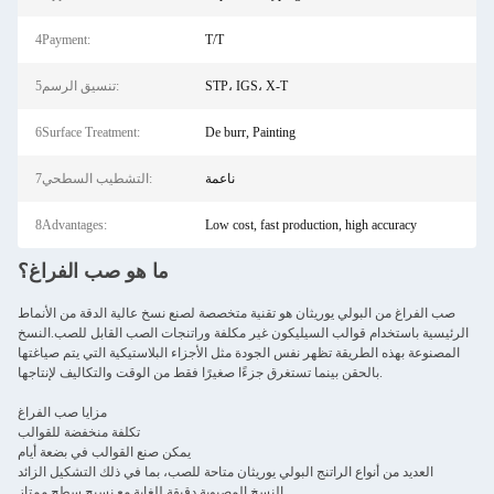
4Payment:
T/T
STP، IGS، X-T
5تنسيق الرسم:
6Surface Treatment:
De burr, Painting
ناعمة
7التشطيب السطحي:
8Advantages:
Low cost, fast production, high accuracy
ما هو صب الفراغ؟
صب الفراغ من البولي يوريثان هو تقنية متخصصة لصنع نسخ عالية الدقة من الأنماط
الرئيسية باستخدام قوالب السيليكون غير مكلفة وراتنجات الصب القابل للصب.النسخ
المصنوعة بهذه الطريقة تظهر نفس الجودة مثل الأجزاء البلاستيكية التي يتم صياغتها
بالحقن بينما تستغرق جزءًا صغيرًا فقط من الوقت والتكاليف لإنتاجها.
مزايا صب الفراغ
تكلفة منخفضة للقوالب
يمكن صنع القوالب في بضعة أيام
العديد من أنواع الراتنج البولي يوريثان متاحة للصب، بما في ذلك التشكيل الزائد
النسخ المصبوبة دقيقة للغاية مع نسيج سطح ممتاز