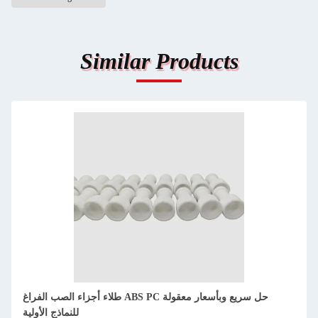
Similar Products
مطاط PU PMMA نموذج أولي للصب الفراغ نسخ سلسة وسريعة
ودقيقة من أنماط الرئيسية