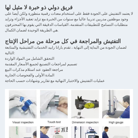
فريق دولي ذو خبرة لا مثيل لها
لا يعتمد التفتيش على الجودة فقط على استخدام معدات رقمية متطورة ولكن أيضا على
وجود موظفين مدربين تدريبا عاليا مع سنوات من الخبرة.مع تزايد تعقيد الأجزاء وتزايد
متطلبات التسامح للتطبيقات المتقدمة، القياسات الدقيقة التي يقوم بها المحترفون
هي الطريقة الوحيدة لضمان الكمال.
التفتيش والمراجعة في كل مرحلة من مراحل الإنتاج
لضمان الجودة من البداية إلى النهاية ، تقدم بارانا رابيد الخدمات التفتيشية والمتابعة
التالية:
التحقق الشامل من المواد الواردة
تصميم لمراجعات التصنيع لجميع الأسعار المقدمة
مراجعة العقود عند استلام مذكرات البيع
المادة الأولى والفحوصات الجارية
عمليات التفتيش والاختبار النهائية مع تقارير وشهادات حسب الحاجة