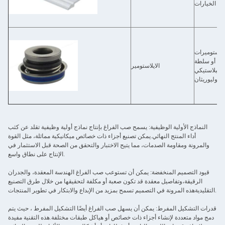
إلاستوميرات
الية أو سلطة
الايلاستومير
 البلاستيكي
بوليوريثان.
النماذج الأولية الوظيفية: يسمح صب الفراغ بإنتاج نماذج أولية وظيفية تقلد عن كثب
أداء المنتج النهائي.يمكن تصنيع أجزاء ذات خصائص ميكانيكية مماثلة، مثل القوة
والمرونة ومقاومة الصدمات، مما يتيح الاختبار والتحقق من الصحة قبل الاستثمار في
الإنتاج على نطاق واسع.
قيود التصميم المنخفضة: يمكن أن تستوعب صب الفراغ الهندسة المعقدة، والجدران
الرقيقة،وتفاصيل معقدة قد تكون صعبة أو مكلفة لتحقيقها من خلال طرق التصنيع
التقليديةهذه المرونة في التصميم تسمح بمزيد من الإبداع والابتكار في تطوير المنتجات.
قدرات التشكيل المفرط: يمكن أن يسهل صب الفراغ أيضًا التشكيل المفرط ، حيث يتم
دمج مواد متعددة لإنشاء أجزاء ذات خصائص أو هياكل طبقات مختلفة.هذه التقنية مفيدة