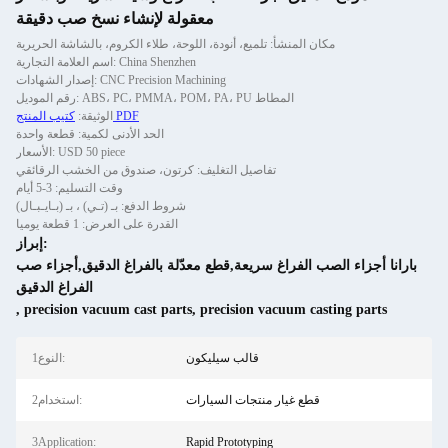
معقولة لإنشاء نسخ صب دقيقة
مكان المنشأ: تلميع، أنودة، اللوحة، طلاء الكروم، بالشاشة الحريرية
اسم العلامة التجارية: China Shenzhen
إصدار الشهادات: CNC Precision Machining
رقم الموديل: ABS، PC، PMMA، POM، PA، PU المطاط
كتيب المنتج PDF
الوثيقة:
الحد الأدنى لكمية: قطعة واحدة
الأسعار: USD 50 piece
تفاصيل التغليف: كرتون، صندوق من الخشب الرقائقي
وقت التسليم: 3-5 أيام
شروط الدفع: بـ (تـي) ، بـ (بـايـبـال)
القدرة على العرض: 1 قطعة يوميا
إبراز:
بارانا أجزاء الصب الفراغ سريعة,قطع معدّلة بالفراغ الدقيق,أجزاء صب
الفراغ الدقيق
,
precision vacuum cast parts
,
precision vacuum casting parts
قالب سيليكون
1النوع:
قطع غيار منتجات السيارات
2استخدام:
3Application:
Rapid Prototyping