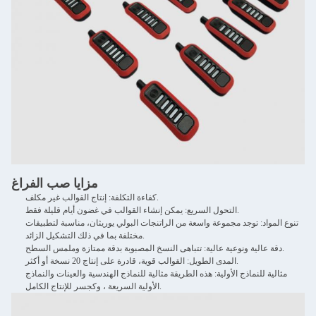
مزايا صب الفراغ
كفاءة التكلفة: إنتاج القوالب غير مكلف.
التحول السريع: يمكن إنشاء القوالب في غضون أيام قليلة فقط.
تنوع المواد: توجد مجموعة واسعة من الراتنجات البولي يوريثان، مناسبة لتطبيقات
مختلفة بما في ذلك التشكيل الزائد.
دقة عالية ونوعية عالية: تتباهى النسخ المصبوبة بدقة ممتازة وملمس السطح.
المدى الطويل: القوالب قوية، قادرة على إنتاج 20 نسخة أو أكثر.
مثالية للنماذج الأولية: هذه الطريقة مثالية للنماذج الهندسية والعينات والنماذج
الأولية السريعة ، وكجسر للإنتاج الكامل.