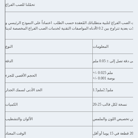
تحمّلنا للصب الفراغ
ملات الصب الفراغ لتلبية متطلباتك المُعقدة حسب الطلب. اعتماداً على النموذج الرئيسي و
المعلومات
النوع
أعلى دقة تصل إلى ± 0.05 ملم
الدقة
+/- 0.025 ملم
الحجم الأقصى للجزء
+/- 0.001 بوصة
1.5ملم
2.5ملم
الحد الأدنى لسمك الجدار
20-25 نسخة لكل قالب
الكميات
يمكن تخصيص اللون والملمس
الألوان والتشطيب
ما أو أقل
الوقت المعتاد