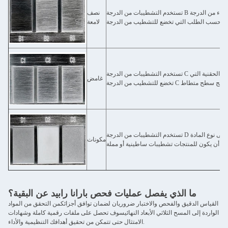
تستخدم التشطيبات من الدرجة B ورق الرمل الصلب لإنتاج أجزاء ذات تشطيب أكثر قسوة قليلاً من الأجزاء من الدرجة A. تحتوي
نصف
لامعة
تستخدم التشطيبات من الدرجة C حجارة التشطيب الصلبة لإنتاج سطح خشن وغير متساو. تتمتع أجزاء البلاستيك الحقنية التي
غامض
تستخدم التشطيبات من الدرجة D الحصى والخرز الزجاجي الجاف أو أكسيد لإنتاج التشطيب الخام جداً. اعتماداً على نوع المادة
مكونات
ما الذي يفصل عمليات فحص بارانا رابيد عن البقية؟
القياس الدقيق والفحص والاختبار ضروريان لضمان توافق أجزائكمن التحقق من المواد
الواردة إلى المسح الثلاثي الأبعاد النهائيسوف تحصل على ملفات رقمية كاملة وشهادات
الامتثال حتى تتمكن من تحقيق أهدافك التنظيمية والأداء.