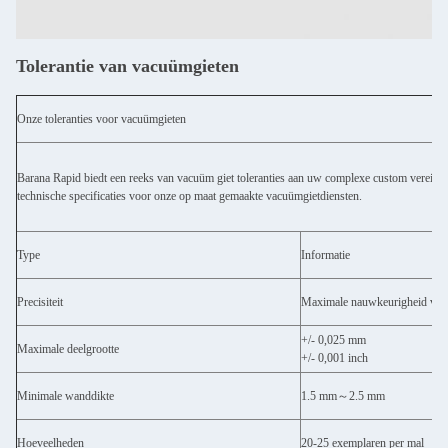
Tolerantie van vacuümgieten
Onze toleranties voor vacuümgieten
Barana Rapid biedt een reeks van vacuüm giet toleranties aan uw complexe custom vereisten
technische specificaties voor onze op maat gemaakte vacuümgietdiensten.
Type
Informatie
Precisiteit
Maximale nauwkeurigheid va
+/- 0,025 mm
Maximale deelgrootte
+/- 0,001 inch
Minimale wanddikte
1.5 mm
～
2.5 mm
Hoeveelheden
20-25 exemplaren per mal