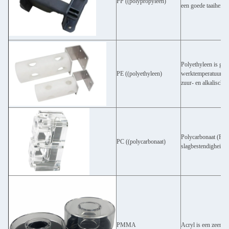
PP ((polypropyleen)
een goede taaiheid 
Polyethyleen is geu
PE ((polyethyleen)
werktemperatuur kan
zuur- en alkalische 
Polycarbonaat (PC) 
PC ((polycarbonaat)
slagbestendigheid.H
PMMA
Acryl is een zeer ve