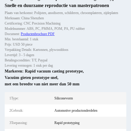
Snelle en duurzame reproductie van masterpatronen
Plaats van herkomst: Polijsten, anodiseren, schilderen, chroomplateren, zijdeplaten
Merknaam: China Shenzhen
Certificering: CNC Precision Machining
Modelnummer: ABS, PC, PMMA, POM, PA, PU rubber
Document:
Productenbrochure PDF
Min. bestelaantal: 1 stuk
Prijs: USD 50 piece
Verpakking Details: Kartonnen, plywooddoos
Levertijd: 3 - 5 dagen
Betalingscondities: T/T, Paypal
Levering vermogen: 1 stuk per dag
Markeren:
Rapid vacuum casting prototype
,
Vacuüm gieten prototype snel
,
met een breedte van niet meer dan 50 mm
1Type:
Siliconevorm
2Gebruik:
Automotive productonderdelen
3Toepassing:
Rapid prototyping