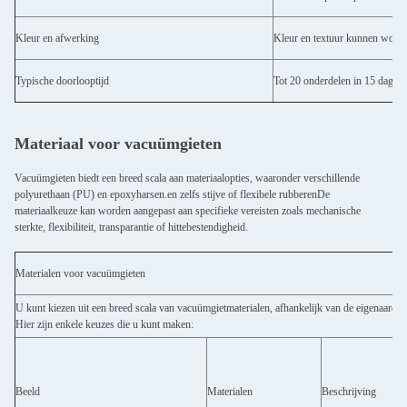
Kleur en afwerking
Kleur en textuur kunnen word
Typische doorlooptijd
Tot 20 onderdelen in 15 dagen
Materiaal voor vacuümgieten
Vacuümgieten biedt een breed scala aan materiaalopties, waaronder verschillende
polyurethaan (PU) en epoxyharsen.en zelfs stijve of flexibele rubberenDe
materiaalkeuze kan worden aangepast aan specifieke vereisten zoals mechanische
sterkte, flexibiliteit, transparantie of hittebestendigheid.
Materialen voor vacuümgieten
U kunt kiezen uit een breed scala van vacuümgietmaterialen, afhankelijk van de eigenaardi
Hier zijn enkele keuzes die u kunt maken:
Beeld
Materialen
Beschrijving