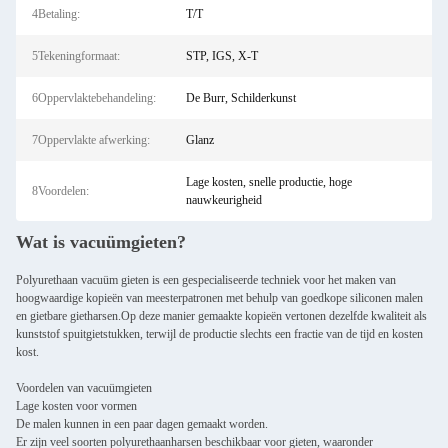
4Betaling:
T/T
5Tekeningformaat:
STP, IGS, X-T
6Oppervlaktebehandeling:
De Burr, Schilderkunst
7Oppervlakte afwerking:
Glanz
Lage kosten, snelle productie, hoge
8Voordelen:
nauwkeurigheid
Wat is vacuümgieten?
Polyurethaan vacuüm gieten is een gespecialiseerde techniek voor het maken van
hoogwaardige kopieën van meesterpatronen met behulp van goedkope siliconen malen
en gietbare gietharsen.Op deze manier gemaakte kopieën vertonen dezelfde kwaliteit als
kunststof spuitgietstukken, terwijl de productie slechts een fractie van de tijd en kosten
kost.
Voordelen van vacuümgieten
Lage kosten voor vormen
De malen kunnen in een paar dagen gemaakt worden.
Er zijn veel soorten polyurethaanharsen beschikbaar voor gieten, waaronder