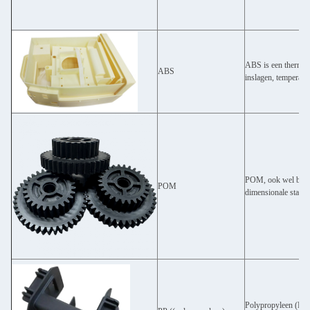
ABS is een thermopl
ABS
inslagen, temperatu
POM, ook wel bekend
POM
dimensionale stabili
Polypropyleen (PP) i