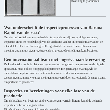
afwerking te produceren.
Wat onderscheidt de inspectieprocessen van Barana
Rapid van de rest?
Om de conformiteit van uw onderdelen te garanderen, zijn zorgvuldige metingen,
inspecties en testen noodzakelijk.van de verificatie van het inkomende materiaal tot de
uiteindelijke 3D-scanU ontvangt volledige digitale bestanden en certificaten van
naleving, zodat u uw eigen regelgevende en prestatiedoelstellingen kunt bereiken.
Een internationaal team met ongeëvenaarde ervaring
De kwaliteitsinspectie is niet alleen gebaseerd op het gebruik van geavanceerde digitale
apparatuur, maar ook op hoogopgeleid personeel met jarenlange ervaring.Als de
onderdelen complexer worden en toleranties veeleisender voor geavanceerde
toepassingen, zijn nauwkeurige metingen uitgevoerd door professionals de enige manier
om perfectie te garanderen.
Inspecties en herzieningen voor elke fase van de
productie
Om de kwaliteit van begin tot eind te waarborgen, verricht Barana Rapid de volgende
inspectie- en beoordelingsdiensten:
Uitgebreide verificatie van inkomende materialen