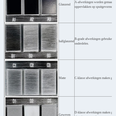
A-afwerkingen worden gemaakt me
Glanzend
oppervlakken op spuitgevormde o
B-grade afwerkingen gebruiken z
halfglanzend
onderdelen.
Matte
C-klasse afwerkingen maken gebru
D-klasse afwerkingen maken gebru
Geweven