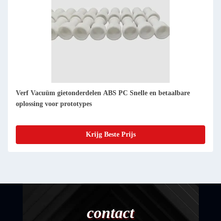
PU rubber PMMA Vacuum Casting Prototype Smooth Fast
and Accurate Replicas of Master Patterns (Smooth, snelle en
nauwkeurige replica's van meesterpatronen)
Krijg Beste Prijs
contact