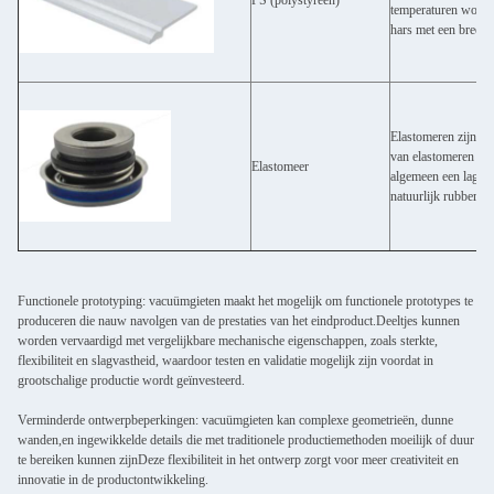
PS (polystyreen)
temperaturen worden
hars met een breed s
Elastomeren zijn pol
van elastomeren die
Elastomeer
algemeen een lage Y
natuurlijk rubber, s
Functionele prototyping: vacuümgieten maakt het mogelijk om functionele prototypes te
produceren die nauw navolgen van de prestaties van het eindproduct.Deeltjes kunnen
worden vervaardigd met vergelijkbare mechanische eigenschappen, zoals sterkte,
flexibiliteit en slagvastheid, waardoor testen en validatie mogelijk zijn voordat in
grootschalige productie wordt geïnvesteerd.
Verminderde ontwerpbeperkingen: vacuümgieten kan complexe geometrieën, dunne
wanden,en ingewikkelde details die met traditionele productiemethoden moeilijk of duur
te bereiken kunnen zijnDeze flexibiliteit in het ontwerp zorgt voor meer creativiteit en
innovatie in de productontwikkeling.