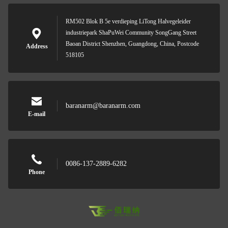
RM502 Blok B 5e verdieping LiTong Halvegeleider
industriepark ShaPuWei Community SongGang Street
Baoan District Shenzhen, Guangdong, China, Postcode
Address
518105
baranarm@baranarm.com
E-mail
0086-137-2889-6282
Phone