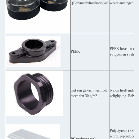
((Polymethylmethacrylaat)
weerstand tegen hitt
PEEK beschikt over 
PEEK
strippen en straling.
met een gewicht van niet
Nylon heeft indrukw
meer dan 30 g/m2
zelfglijning. Polya
Polystyreen (PS) is
wordt geproduceerd 