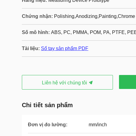
Hàng hiệu:
Measuring Device Prototype
Chứng nhận:
Polishing,Anodizing,Painting,Chrome 
Số mô hình:
ABS, PC, PMMA, POM, PA, PTFE, PE
Tài liệu:
Sổ tay sản phẩm PDF
Liên hệ với chúng tôi
Chi tiết sản phẩm
Đơn vị đo lường:
mm/inch