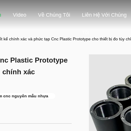
m
Video
Về Chúng Tôi
Liên Hệ Với Chúng
Tôi
ết kế chính xác và phức tạp Cnc Plastic Prototype cho thiết bị đo tùy 
nc Plastic Prototype
m chính xác
m cnc nguyên mẫu nhựa