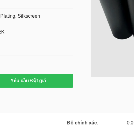
Plating, Silkscreen
EK
Yêu cầu Đặt giá
Độ chính xác:
0.