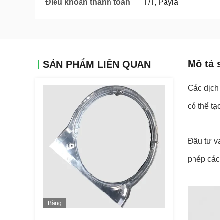
Điều khoản thanh toán
T/T, Payla
Mô tả 
SẢN PHẨM LIÊN QUAN
Các dịch 
có thể tạ
Đầu tư và
phép các 
Băng
Hình