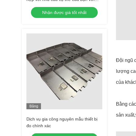
đúc chân không
Nhận được giá tốt nhất
Đội ngũ c
lượng ca
của khác
Bằng cách
Băng
Hình
sản xuất,
Dịch vụ gia công nguyên mẫu thiết bị
đo chính xác