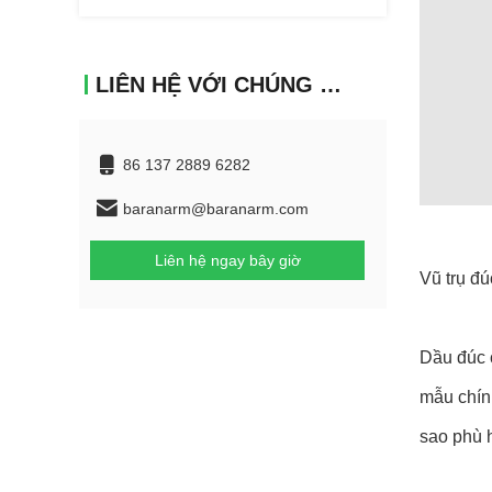
LIÊN HỆ VỚI CHÚNG TÔI
86 137 2889 6282
baranarm@baranarm.com
Liên hệ ngay bây giờ
Vũ trụ đú
Dầu đúc 
mẫu chín
sao phù h