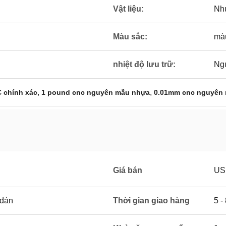
Vật liệu:
Nh
Màu sắc:
màu
nhiệt độ lưu trữ:
Ngu
,
,
 chính xác
1 pound cnc nguyên mẫu nhựa
0.01mm cnc nguyên
Giá bán
US
 dán
Thời gian giao hàng
5 -