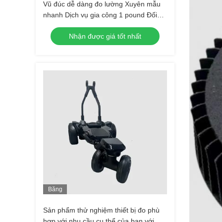
Vũ đúc dễ dàng đo lường Xuyên mẫu
nhanh Dịch vụ gia công 1 pound Đối
với bản sao độ chính xác cao
Nhận được giá tốt nhất
Băng
Hình
Sản phẩm thử nghiệm thiết bị đo phù
hợp với nhu cầu cụ thể của bạn với