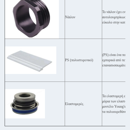
Το νάιλον έχει εντυ
Νάιλον
αυτολουμπρίκωση, η
εύκολο στην κατασ
(PS) είναι ένα πολ
PS (πολυστυρενικό)
εμπορικά από πετρέ
επανασυσσωμάτωσηΕί
Τα ελαστομερή είνα
μόρια των ελαστομε
Ελαστομερές.
μοντέλο Young's κα
τα πολυουρεθάνια σ