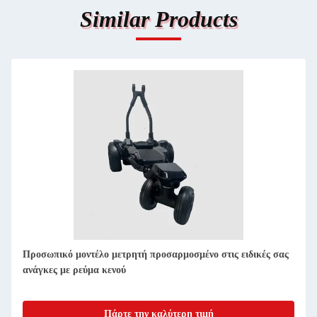
Similar Products
μετρητή προσαρμοσμένο στις ειδικές σας
Υπηρεσίες επεξεργασίας
ενού
ακρίβειας
άρτε την καλύτερη τιμή
Πάρτε