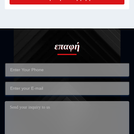
επαφή