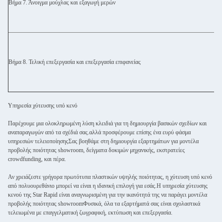
Βήμα 7. Άνοιγμα μούχλας και εξαγωγή μερών
Βήμα 8. Τελική επεξεργασία και επεξεργασία επιφανείας
Υπηρεσία χύτευσης υπό κενό
Παρέχουμε μια ολοκληρωμένη λύση κλειδιά για τη δημιουργία βασικών σχεδίων και
αναπαραγωγών από τα σχέδιά σας.αλλά προσφέρουμε επίσης ένα ευρύ φάσμα
υπηρεσιών τελειοποίησηςΣας βοηθάμε στη δημιουργία εξαρτημάτων για μοντέλα
προβολής ποιότητας showroom, δείγματα δοκιμών μηχανικής, εκστρατείες
crowdfunding, και πέρα.
Αν χρειάζεστε γρήγορα πρωτότυπα πλαστικών υψηλής ποιότητας, η χύτευση υπό κενό
από πολυουρεθάνιο μπορεί να είναι η ιδανική επιλογή για εσάς.Η υπηρεσία χύτευσης
κενού της Star Rapid είναι αναγνωρισμένη για την ικανότητά της να παράγει μοντέλα
προβολής ποιότητας showroomΦυσικά, όλα τα εξαρτήματά σας είναι σχολαστικά
τελειωμένα με επαγγελματική ζωγραφική, εκτύπωση και επεξεργασία.