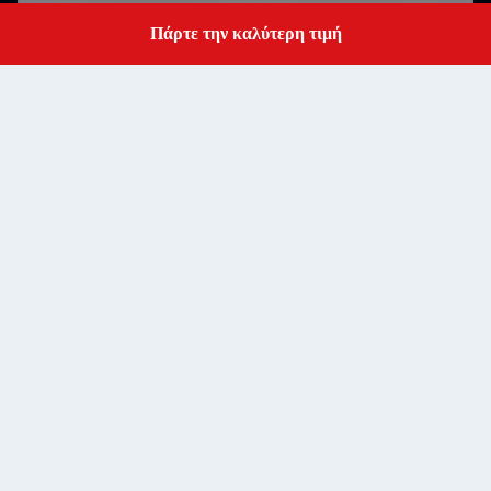
Πάρτε την καλύτερη τιμή
Get a Quote
υποβολή
RM502 Τμήμα Β 5ος όροφος LiTong Ημιαγωγός
βιομηχανικό πάρκο ShaPuWei Κοινότητα SongGang οδός
Baoan Δήμος Shenzhen, Guangdong, Κίνα, ZipCode
Address
518105
baranarm@baranarm.com
E-mail