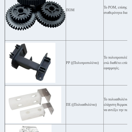
Το POM, επίσης γνω
ΠΟΜ
σταθερότητα διαστά
Το πολυπροπυλένιο (
PP ((Πολυπροπυλένιο)
ενώ διαθέτει επίση
εφαρμογές.
Το πολυαιθυλένιο εί
ΠΕ ((Πολυαιθυλένιο)
ελάχιστη θερμοκρασ
να αντέξει την περι