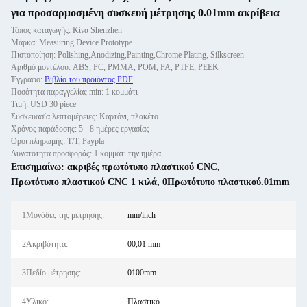
για προσαρμοσμένη συσκευή μέτρησης 0.01mm ακρίβεια
Τόπος καταγωγής: Κίνα Shenzhen
Μάρκα: Measuring Device Prototype
Πιστοποίηση: Polishing,Anodizing,Painting,Chrome Plating, Silkscreen
Αριθμό μοντέλου: ABS, PC, PMMA, POM, PA, PTFE, PEEK
Έγγραφο:
Βιβλίο του προϊόντος PDF
Ποσότητα παραγγελίας min: 1 κομμάτι
Τιμή: USD 30 piece
Συσκευασία λεπτομέρειες: Καρτόνι, πλακέτο
Χρόνος παράδοσης: 5 - 8 ημέρες εργασίας
Όροι πληρωμής: T/T, Paypla
Δυνατότητα προσφοράς: 1 κομμάτι την ημέρα
Επισημαίνω:
ακριβές πρωτότυπο πλαστικού CNC
,
Πρωτότυπο πλαστικού CNC 1 κιλά
,
0Πρωτότυπο πλαστικού.01mm
1Μονάδες της μέτρησης:
mm/inch
2Ακριβότητα:
00,01 mm
3Πεδίο μέτρησης:
0100mm
4Υλικό:
Πλαστικό