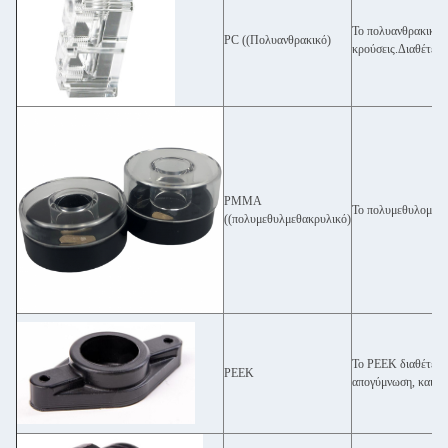
Το πολυανθρακικό (
PC ((Πολυανθρακικό)
κρούσεις.Διαθέτει ε
PMMA
Το πολυμεθυλομεθακ
((πολυμεθυλμεθακρυλικό)
Το PEEK διαθέτει ε
PEEK
απογύμνωση, και ακ