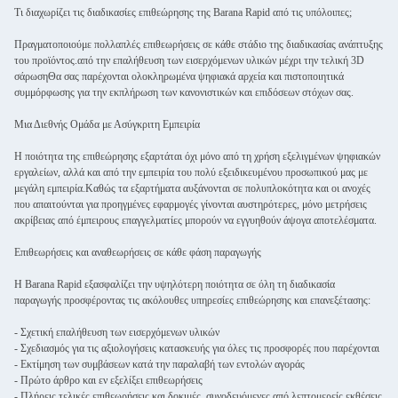
Τι διαχωρίζει τις διαδικασίες επιθεώρησης της Barana Rapid από τις υπόλοιπες;
Πραγματοποιούμε πολλαπλές επιθεωρήσεις σε κάθε στάδιο της διαδικασίας ανάπτυξης
του προϊόντος.από την επαλήθευση των εισερχόμενων υλικών μέχρι την τελική 3D
σάρωσηΘα σας παρέχονται ολοκληρωμένα ψηφιακά αρχεία και πιστοποιητικά
συμμόρφωσης για την εκπλήρωση των κανονιστικών και επιδόσεων στόχων σας.
Μια Διεθνής Ομάδα με Ασύγκριτη Εμπειρία
Η ποιότητα της επιθεώρησης εξαρτάται όχι μόνο από τη χρήση εξελιγμένων ψηφιακών
εργαλείων, αλλά και από την εμπειρία του πολύ εξειδικευμένου προσωπικού μας με
μεγάλη εμπειρία.Καθώς τα εξαρτήματα αυξάνονται σε πολυπλοκότητα και οι ανοχές
που απαιτούνται για προηγμένες εφαρμογές γίνονται αυστηρότερες, μόνο μετρήσεις
ακρίβειας από έμπειρους επαγγελματίες μπορούν να εγγυηθούν άψογα αποτελέσματα.
Επιθεωρήσεις και αναθεωρήσεις σε κάθε φάση παραγωγής
Η Barana Rapid εξασφαλίζει την υψηλότερη ποιότητα σε όλη τη διαδικασία
παραγωγής προσφέροντας τις ακόλουθες υπηρεσίες επιθεώρησης και επανεξέτασης:
- Σχετική επαλήθευση των εισερχόμενων υλικών
- Σχεδιασμός για τις αξιολογήσεις κατασκευής για όλες τις προσφορές που παρέχονται
- Εκτίμηση των συμβάσεων κατά την παραλαβή των εντολών αγοράς
- Πρώτο άρθρο και εν εξελίξει επιθεωρήσεις
- Πλήρεις τελικές επιθεωρήσεις και δοκιμές, συνοδευόμενες από λεπτομερείς εκθέσεις