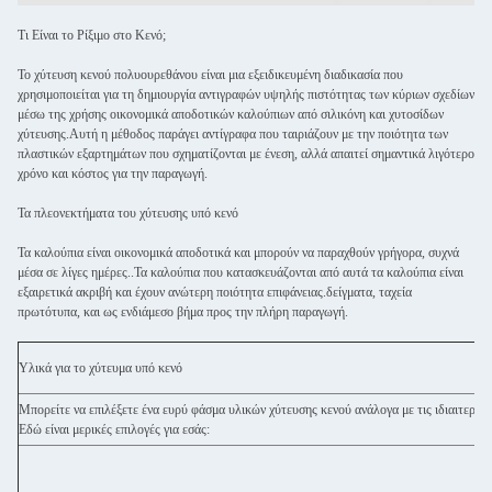
Τι Είναι το Ρίξιμο στο Κενό;
Το χύτευση κενού πολυουρεθάνου είναι μια εξειδικευμένη διαδικασία που
χρησιμοποιείται για τη δημιουργία αντιγραφών υψηλής πιστότητας των κύριων σχεδίων
μέσω της χρήσης οικονομικά αποδοτικών καλούπιων από σιλικόνη και χυτοσίδων
χύτευσης.Αυτή η μέθοδος παράγει αντίγραφα που ταιριάζουν με την ποιότητα των
πλαστικών εξαρτημάτων που σχηματίζονται με ένεση, αλλά απαιτεί σημαντικά λιγότερο
χρόνο και κόστος για την παραγωγή.
Τα πλεονεκτήματα του χύτευσης υπό κενό
Τα καλούπια είναι οικονομικά αποδοτικά και μπορούν να παραχθούν γρήγορα, συχνά
μέσα σε λίγες ημέρες..Τα καλούπια που κατασκευάζονται από αυτά τα καλούπια είναι
εξαιρετικά ακριβή και έχουν ανώτερη ποιότητα επιφάνειας.δείγματα, ταχεία
πρωτότυπα, και ως ενδιάμεσο βήμα προς την πλήρη παραγωγή.
Υλικά για το χύτευμα υπό κενό
Μπορείτε να επιλέξετε ένα ευρύ φάσμα υλικών χύτευσης κενού ανάλογα με τις ιδιαιτερότη
Εδώ είναι μερικές επιλογές για εσάς: