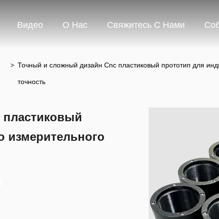
Видео
О Нас
Свяжитесь С Нами
Со
>
Точный и сложный дизайн Cnc пластиковый прототип для инд
точность
c пластиковый
о измерительного