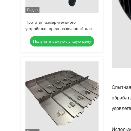
Видео
Прототип измерительного
устройства, предназначенный для
удовлетворения ваших конкретных
Получите самую лучшую цену
требований с вакуумным литьем
Опытная
обрабат
удовлет
Использу