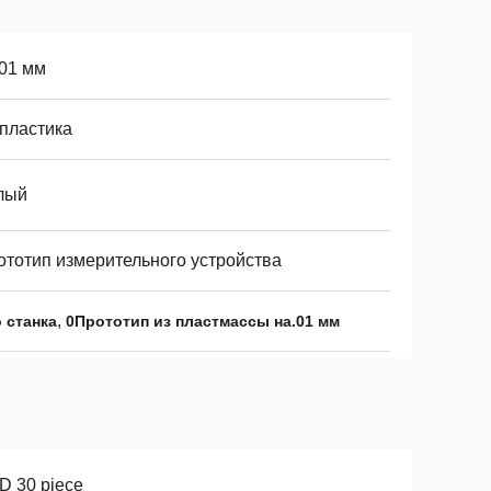
,01 мм
 пластика
лый
ототип измерительного устройства
,
 станка
0Прототип из пластмассы на.01 мм
D 30 piece