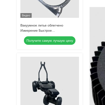
Видео
Вакуумное литье облегчено
Измерение Быстрое
прототипирование Машиностроение
Получите самую лучшую цену
1 фунт Для высоковерных копий