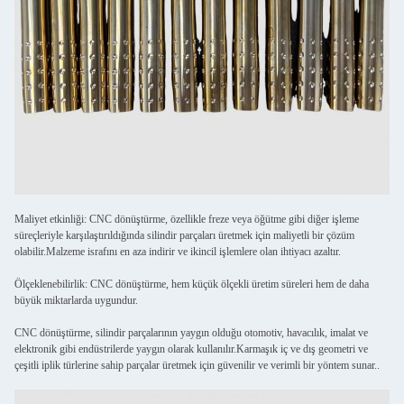
Maliyet etkinliği: CNC dönüştürme, özellikle freze veya öğütme gibi diğer işleme
süreçleriyle karşılaştırıldığında silindir parçaları üretmek için maliyetli bir çözüm
olabilir.Malzeme israfını en aza indirir ve ikincil işlemlere olan ihtiyacı azaltır.
Ölçeklenebilirlik: CNC dönüştürme, hem küçük ölçekli üretim süreleri hem de daha
büyük miktarlarda uygundur.
CNC dönüştürme, silindir parçalarının yaygın olduğu otomotiv, havacılık, imalat ve
elektronik gibi endüstrilerde yaygın olarak kullanılır.Karmaşık iç ve dış geometri ve
çeşitli iplik türlerine sahip parçalar üretmek için güvenilir ve verimli bir yöntem sunar..