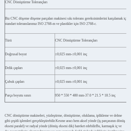
CNC Dönüştürme Tolerançları
Biz CNC döşeme döşeme parçaları makinesi sıkı tolerans gereksinimlerini karşılamak için.C
standart toleranslarımız ISO 2768-m ve plastikler için ISO 2768-c.
Türü
CNC Dönüştürme Tolerançları
Doğrusal boyut
±0,025 mm-±0,001 inç
Delik çapları
±0,025 mm-±0,001 inç
Çubuk çapları
±0,025 mm-±0,001 inç
Parça boyutu sınırı
950 * 550 * 480 mm-37.0 * 21.5 * 18.5 inç
CNC dönüştürme makineleri, yüzleştirme, dönüştürme, oluklama, iplikleme ve delme
gibi çeşitli işlemleri gerçekleştirebilir.Kesme aracı hem aksel yönde (iş parçasının dönüş
ekseni paralel) ve radyal yönde (dönüş ekseni dik) hareket edebilirBu, karmaşık iç ve