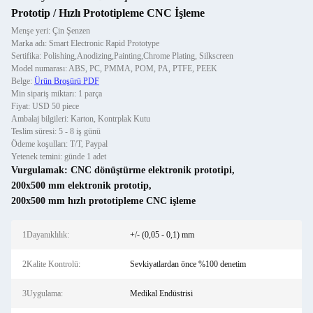
Prototip / Hızlı Prototipleme CNC İşleme
Menşe yeri: Çin Şenzen
Marka adı: Smart Electronic Rapid Prototype
Sertifika: Polishing,Anodizing,Painting,Chrome Plating, Silkscreen
Model numarası: ABS, PC, PMMA, POM, PA, PTFE, PEEK
Belge:
Ürün Broşürü PDF
Min sipariş miktarı: 1 parça
Fiyat: USD 50 piece
Ambalaj bilgileri: Karton, Kontrplak Kutu
Teslim süresi: 5 - 8 iş günü
Ödeme koşulları: T/T, Paypal
Yetenek temini: günde 1 adet
Vurgulamak:
CNC dönüştürme elektronik prototipi
,
200x500 mm elektronik prototip
,
200x500 mm hızlı prototipleme CNC işleme
1Dayanıklılık:
+/- (0,05 - 0,1) mm
2Kalite Kontrolü:
Sevkiyatlardan önce %100 denetim
3Uygulama:
Medikal Endüstrisi