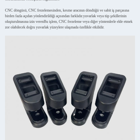
CNC döngüsü, CNC frezelemesinden, kesme aracının döndüğü ve sabit iş parçasına
birden fazla açıdan yönlendirildiği açısından farklıdır.yuvarlak veya tüp şekillerinin
oluşturulmasına izin verenBu işlem, CNC frezeleme veya diğer yöntemlerle elde etmek
zor olabilecek doğru yuvarlak yüzeylere ulaşmada özellikle etkilidir.