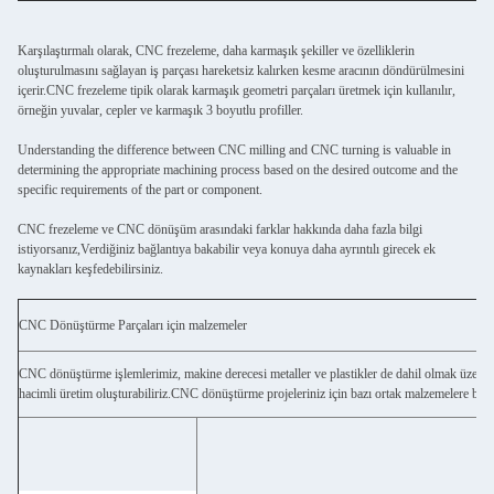
Karşılaştırmalı olarak, CNC frezeleme, daha karmaşık şekiller ve özelliklerin
oluşturulmasını sağlayan iş parçası hareketsiz kalırken kesme aracının döndürülmesini
içerir.CNC frezeleme tipik olarak karmaşık geometri parçaları üretmek için kullanılır,
örneğin yuvalar, cepler ve karmaşık 3 boyutlu profiller.
Understanding the difference between CNC milling and CNC turning is valuable in
determining the appropriate machining process based on the desired outcome and the
specific requirements of the part or component.
CNC frezeleme ve CNC dönüşüm arasındaki farklar hakkında daha fazla bilgi
istiyorsanız,Verdiğiniz bağlantıya bakabilir veya konuya daha ayrıntılı girecek ek
kaynakları keşfedebilirsiniz.
CNC Dönüştürme Parçaları için malzemeler
CNC dönüştürme işlemlerimiz, makine derecesi metaller ve plastikler de dahil olmak üzere ç
hacimli üretim oluşturabiliriz.CNC dönüştürme projeleriniz için bazı ortak malzemelere bakı