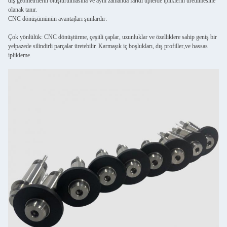
dış geometrilerin oluşturulmasına ve aynı zamanda farklı tiplerde ipliklerin üretilmesine
olanak tanır.
CNC dönüşümünün avantajları şunlardır:
Çok yönlülük: CNC dönüştürme, çeşitli çaplar, uzunluklar ve özelliklere sahip geniş bir
yelpazede silindirli parçalar üretebilir. Karmaşık iç boşlukları, dış profiller,ve hassas
iplikleme.