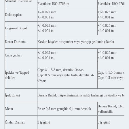
Standart Toleranslar
Plastikler: ISO 2768-m
Plastikler: ISO 2768-
+/- 0.025 mm
+/- 0.025 mm
Delik çapları
+/- 0.001 in.
+/- 0.001 in.
+/- 0.025 mm
+/- 0.025 mm
Doğrusal Boyut
+/- 0.001 in
+/- 0.001 in
Kenar Durumu
Keskin köşeler bir çember veya yarıçap şeklinde çıkarılır.
+/- 0.025 mm
+/- 0.025 mm
Çapa çapları
+/- 0.001 in.
+/- 0.001 in.
Çap: Φ 1.5-5 mm, derinlik: 3×çap
İpekler ve Tapped
Çap: Φ 1.5-5 mm, deri
Çap: Φ 5 mm veya daha fazla, derinlik: 4-
delikler
Çap: Φ 5 mm veya daha 
6×çap
İpek türleri
Barana Rapid, müşterilerimizin istediği herhangi bir özellik ve boyutt
Barana Rapid, CNC dönd
Metin
En az 0,5 mm genişlik, 0,1 mm derinlik
kullanabilir.
Önderi Zamanı
3 iş günü
3 iş günü