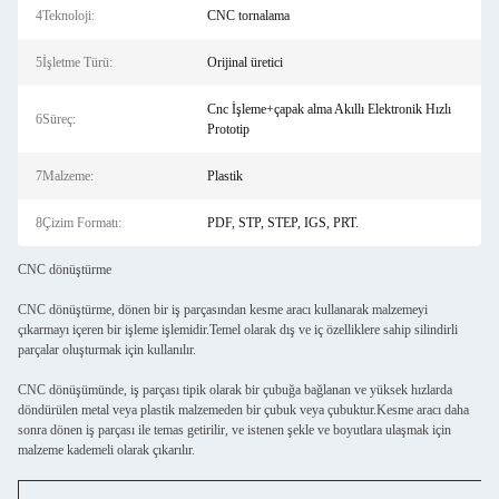
4Teknoloji:
CNC tornalama
5İşletme Türü:
Orijinal üretici
Cnc İşleme+çapak alma Akıllı Elektronik Hızlı
6Süreç:
Prototip
7Malzeme:
Plastik
8Çizim Formatı:
PDF, STP, STEP, IGS, PRT.
CNC dönüştürme
CNC dönüştürme, dönen bir iş parçasından kesme aracı kullanarak malzemeyi
çıkarmayı içeren bir işleme işlemidir.Temel olarak dış ve iç özelliklere sahip silindirli
parçalar oluşturmak için kullanılır.
CNC dönüşümünde, iş parçası tipik olarak bir çubuğa bağlanan ve yüksek hızlarda
döndürülen metal veya plastik malzemeden bir çubuk veya çubuktur.Kesme aracı daha
sonra dönen iş parçası ile temas getirilir, ve istenen şekle ve boyutlara ulaşmak için
malzeme kademeli olarak çıkarılır.