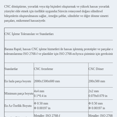
CNC dönüştürme, yuvarlak veya tüp biçimleri oluşturmak ve yüksek hassas yuvarlak
yüzeyler elde etmek için özellikle uygundur.Sürecin rotasyonel doğası silindirsel
bileşenlerin oluşturulmasını sağlar., örneğin şaftlar, silindirler ve diğer dönme simetri
parçaları, mükemmel hassasiyetle.
CNC İşleme Toleransları ve Standartları
Barana Rapid, hassas CNC işleme hizmetleri ile hassas işlenmiş prototipler ve parçalar oluş
toleranslarımız ISO 2768-f ve plastikler için ISO 2768-mAyrıca çiziminiz için gereksinimlerini
Standartlar
CNC frezeleme
CNC Döner
En fazla parça boyutu
2000x1500x600 mm
200x500 mm
4x4 mm
2x2 mm
Minimum parça boyutu
0.1*0.4 in
0.079x0.079 in
Φ 0.50 mm
Φ 0.50 mm
En Az Özellik Boyutu
Φ 0.00197 in
Φ 0.00197 in
Metaller: ISO 2768-f
Metaller: ISO 2768-f