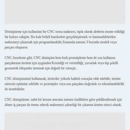
Dönüştürme için kullanılan bir CNC torna makinesi, tipik olarak aletlerin monte edildiği
bir kuleye sahiptir. Bu kule belirli hareketleri gerçekleştirmek ve hammaddelerden
malzemeyi çıkarmak için programlanabilir,Sonunda istenen 3 boyutlu modeli veya
parçası oluşturur.
CNC frezeleme gibi, CNC dönüşüm hem hızlı prototipleme hem de son kullanım
parçalarının üretimi için uygundur.Kesinliği ve verimliliği, yuvarlak veya tüp şekilli
geometrik bileşenler üretmek için değerli bir süreçtir..
CNC dönüşümünü kullanarak, üreticiler yüksek kaliteli sonuçlar elde edebilir, üretim
süresini optimize edebilir ve prototipler veya son parçaları doğruluk ve tekrarlanabilirlik
ile üretebilirler.
CNC dönüştürme, sabit bir kesme aracının istenen özelliklere göre şekillendirmek için
döner iş parçası ile temas ederek malzemeyi çıkardığı bir çıkarma üretim süreci olarak.