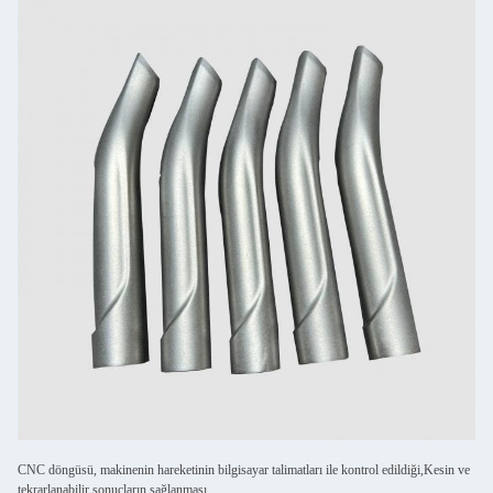
CNC döngüsü, makinenin hareketinin bilgisayar talimatları ile kontrol edildiği,Kesin ve
tekrarlanabilir sonuçların sağlanması.