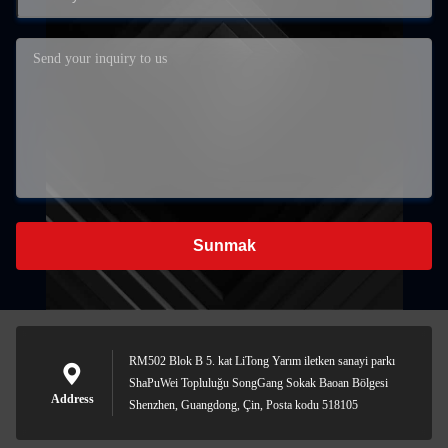
Sunmak
RM502 Blok B 5. kat LiTong Yarım iletken sanayi parkı
ShaPuWei Topluluğu SongGang Sokak Baoan Bölgesi
Address
Shenzhen, Guangdong, Çin, Posta kodu 518105