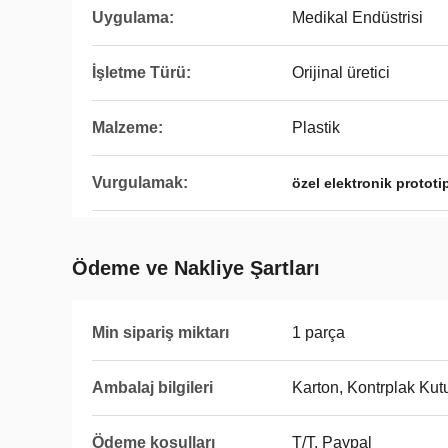
Uygulama:
Medikal Endüstrisi
İşletme Türü:
Orijinal üretici
Malzeme:
Plastik
Vurgulamak:
özel elektronik prototi
Ödeme ve Nakliye Şartları
Min sipariş miktarı
1 parça
Ambalaj bilgileri
Karton, Kontrplak Kut
Ödeme koşulları
T/T, Paypal