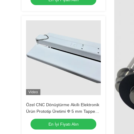
Video
Özel CNC Dönüştürme Akıllı Elektronik
Ürün Prototip Üretimi Φ 5 mm Tapped
HolesDiametre:
En İyi Fiyatı Alın