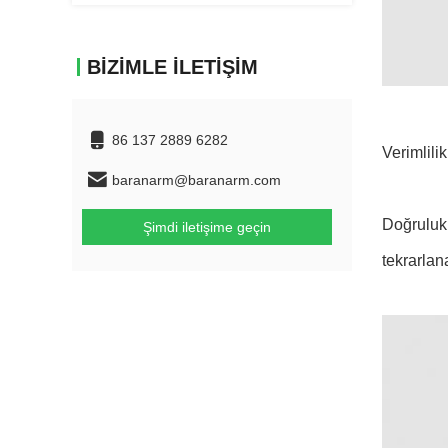
BIZIMLE İLETIŞIM
86 137 2889 6282
Verimlili
baranarm@baranarm.com
Doğruluk 
Şimdi iletişime geçin
tekrarlan