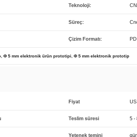
Teknoloji:
CN
Süreç:
Cnc
Çizim Formatı:
PDF
,
,
p
Φ 5 mm elektronik ürün prototipi
Φ 5 mm elektronik prototip
Fiyat
US
u
Teslim süresi
5 -
Yetenek temini
gün