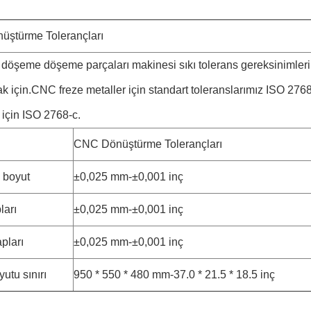
ştürme Tolerançları
döşeme döşeme parçaları makinesi sıkı tolerans gereksinimleri
k için.CNC freze metaller için standart toleranslarımız ISO 276
r için ISO 2768-c.
CNC Dönüştürme Tolerançları
 boyut
±0,025 mm-±0,001 inç
ları
±0,025 mm-±0,001 inç
pları
±0,025 mm-±0,001 inç
utu sınırı
950 * 550 * 480 mm-37.0 * 21.5 * 18.5 inç