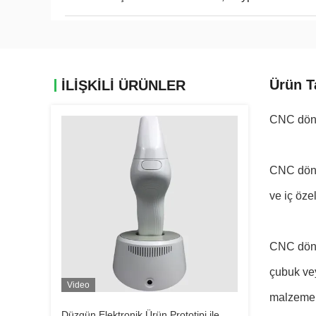
Ürün T
İLIŞKILI ÜRÜNLER
CNC dön
CNC dönüş
ve iç özel
CNC dönü
çubuk vey
Video
malzeme k
Düzgün Elektronik Ürün Prototipi ile