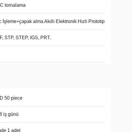
C tornalama
 İşleme+çapak alma Akıllı Elektronik Hızlı Prototip
, STP, STEP, IGS, PRT.
D 50 piece
 8 iş günü
de 1 adet