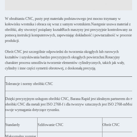
W obrabianiu CNC, pusty pręt materiału podstawowego jest mocno trzymany w
kołowisku wrotnika i obraca się wraz z samym wrotnikiem.Następnie usuwa materiał z
obróbki, aby stworzyć pożądany kształtRuch maszyny jest precyzyjnie kontrolowany za
pomocą instrukcji komputerowych, zapewniając dokładność i powtarzalność w procesie
produkcji.
Obrót CNC jest szczególnie odpowiedni do tworzenia okrągłych lub rurowych
kształtów i uzyskiwania bardzo precyzyjnych okrągłych powierzchni.Rotacyjny
charakter procesu umożliwia tworzenie elementów cylindrycznych, takich jak wały,
cylindry i inne części symetrii obrotowej, z doskonałą precyzją.
Tolerancje i normy obróbki CNC
Dzięki precyzyjnym usługom obróbki CNC, Barana Rapid jest idealnym partnerem do tworz
obróbki CNC dla metali jest ISO 2768-f i dla tworzyw sztucznych jest ISO 2768-mMożemy
swoje wymagania dotyczące rysunku.
Standardy
Szlifowanie CNC
Obrót CNC
Maksymalny rozmiar