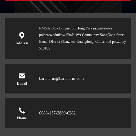
RM502 Blok B 5 piętro LiTong Park przemysłowy
półprzewodników ShaPuWei Community SongGang Street
Baoan District Shenzhen, Guangdong, China, kod pocztowy
Address
518105
baranarm@baranarm.com
E-mail
0086-137-2889-6282
Phone