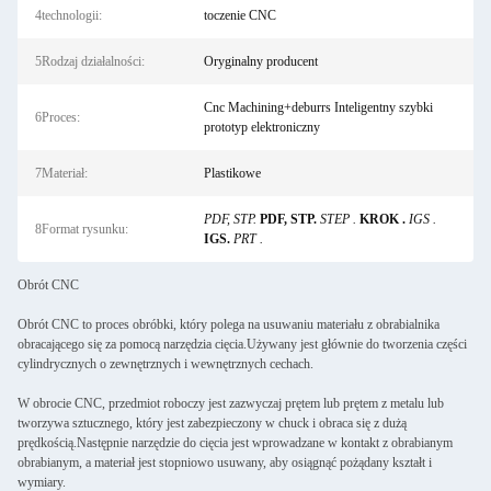
4technologii:
toczenie CNC
5Rodzaj działalności:
Oryginalny producent
Cnc Machining+deburrs Inteligentny szybki
6Proces:
prototyp elektroniczny
7Materiał:
Plastikowe
PDF, STP.
PDF, STP.
STEP .
KROK .
IGS .
8Format rysunku:
IGS.
PRT .
Obrót CNC
Obrót CNC to proces obróbki, który polega na usuwaniu materiału z obrabialnika
obracającego się za pomocą narzędzia cięcia.Używany jest głównie do tworzenia części
cylindrycznych o zewnętrznych i wewnętrznych cechach.
W obrocie CNC, przedmiot roboczy jest zazwyczaj prętem lub prętem z metalu lub
tworzywa sztucznego, który jest zabezpieczony w chuck i obraca się z dużą
prędkością.Następnie narzędzie do cięcia jest wprowadzane w kontakt z obrabianym
obrabianym, a materiał jest stopniowo usuwany, aby osiągnąć pożądany kształt i
wymiary.