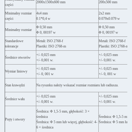
2000x1500x600 mm
200x500 mm
części
Minimalny rozmiar
4x4 mm
2x2 mm
części
0.1*0,4 w
0.079x0.079 w
Φ 0,50 mm
Φ 0,50 mm
Minimalny rozmiar
Φ 0, 00197 w
Φ 0, 00197 w
Standardowe
Metali: ISO 2768-f
Metali: ISO 2768-f
tolerancje
Plastiki: ISO 2768-m
Plastiki: ISO 2768-m
+/- 0,025 mm
+/- 0,025 mm
Średnice otworów
+/- 0,001 w.
+/- 0,001 w.
+/- 0,025 mm
+/- 0,025 mm
Wymiar liniowy
+/- 0, 001 w
+/- 0, 001 w
Stan krawędzi
Na rysunku należy wskazać rozmiar rozmiaru lub radiusza.
+/- 0,025 mm
+/- 0,025 mm
Średnice wału
+/- 0,001 w.
+/- 0,001 w.
Średnica: Φ 1,5-5 mm, głębokość: 3 ×
średnica
Średnica: Φ 1,5-5 mm, 
Pręty i otwory
Średnica: Φ 5 mm lub więcej, głębokość: 4-
Średnica: Φ 5 mm lub wi
6 × średnica