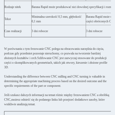
Rodzaje nitek
Barana Rapid może produkować nici dowolnej specyfikacji i rozmia
Minimalna szerokość 0,5 mm, głębokość
Barana Rapid może uży
Tekst
0,1 mm
części obróconych CNC
Czas realizacji
3 dni robocze
3 dni robocze
W porównaniu z tym frezowanie CNC polega na obracowaniu narzędzia do cięcia,
podczas gdy przedmiot pozostaje nieruchomy, co pozwala na tworzenie bardziej
złożonych kształtów i cech.Szlifowanie CNC jest zazwyczaj stosowane do produkcji
części o skomplikowanych geometriach, takich jak otwory, kieszenie i złożone profile
3D.
Understanding the difference between CNC milling and CNC turning is valuable in
determining the appropriate machining process based on the desired outcome and the
specific requirements of the part or component.
Jeśli szukasz dalszych informacji na temat różnic między frezowaniem CNC a obróbką
CNC,możesz odnieść się do podanego linku lub przejrzeć dodatkowe zasoby, które
wnikliwie analizują temat.