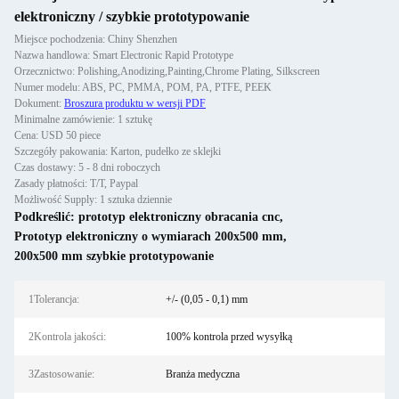
elektroniczny / szybkie prototypowanie
Miejsce pochodzenia: Chiny Shenzhen
Nazwa handlowa: Smart Electronic Rapid Prototype
Orzecznictwo: Polishing,Anodizing,Painting,Chrome Plating, Silkscreen
Numer modelu: ABS, PC, PMMA, POM, PA, PTFE, PEEK
Dokument:
Broszura produktu w wersji PDF
Minimalne zamówienie: 1 sztukę
Cena: USD 50 piece
Szczegóły pakowania: Karton, pudełko ze sklejki
Czas dostawy: 5 - 8 dni roboczych
Zasady płatności: T/T, Paypal
Możliwość Supply: 1 sztuka dziennie
Podkreślić:
prototyp elektroniczny obracania cnc
,
Prototyp elektroniczny o wymiarach 200x500 mm
,
200x500 mm szybkie prototypowanie
1Tolerancja:
+/- (0,05 - 0,1) mm
2Kontrola jakości:
100% kontrola przed wysyłką
3Zastosowanie:
Branża medyczna