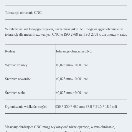
Tolerancje obracania CNC
W zależności od Twojego projektu, nasze maszynki CNC mogą osiągać tolerancje do ± 0,0
tolerancje dla metali frezowanych CNC to ISO 2768-m i ISO 2768-c dla tworzyw sztuczny
Rodzaj
Tolerancje obracania CNC
Wymiar liniowy
±0,025 mm-±0,001 cali
Średnice otworów
±0,025 mm-±0,001 cali
Średnice wału
±0,025 mm-±0,001 cali
Ograniczenie wielkości części
950 * 550 * 480 mm-37.0 * 21.5 * 18.5 cali
Maszyny obrócające CNC mogą wykonywać różne operacje, w tym obrócanie,