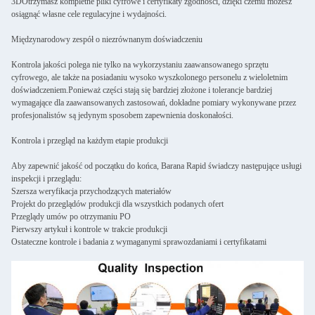
3DOtrzymasz kompletne pliki cyfrowe i certyfikaty zgodności, dzięki czemu możesz
osiągnąć własne cele regulacyjne i wydajności.
Międzynarodowy zespół o niezrównanym doświadczeniu
Kontrola jakości polega nie tylko na wykorzystaniu zaawansowanego sprzętu
cyfrowego, ale także na posiadaniu wysoko wyszkolonego personelu z wieloletnim
doświadczeniem.Ponieważ części stają się bardziej złożone i tolerancje bardziej
wymagające dla zaawansowanych zastosowań, dokładne pomiary wykonywane przez
profesjonalistów są jedynym sposobem zapewnienia doskonałości.
Kontrola i przegląd na każdym etapie produkcji
Aby zapewnić jakość od początku do końca, Barana Rapid świadczy następujące usługi
inspekcji i przeglądu:
Szersza weryfikacja przychodzących materiałów
Projekt do przeglądów produkcji dla wszystkich podanych ofert
Przeglądy umów po otrzymaniu PO
Pierwszy artykuł i kontrole w trakcie produkcji
Ostateczne kontrole i badania z wymaganymi sprawozdaniami i certyfikatami