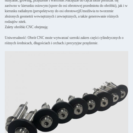
skręcanie, growing, przędzenie i wiercenie.Narzędzie do cięcia może poruszać się
zarówno w kierunku osiowym (spore do osi obrotowej przedmiotu do obróbki), jak i w
kierunku radialnym (perspektywny do osi obrotowej)Umożliwia to tworzenie
złożonych geometrii wewnętrznych i zewnętrznych, a także generowanie różnych
rodzajów nitek.
Zalety obróbki CNC obejmują:
Uniwersalność: Obrót CNC może wytwarzać szeroki zakres części cylindrycznych o
różnych średnicach, długościach i cechach.i precyzyjne przędzenie.