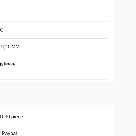
C
rzęt CMM
,
jętości
D 30 piece
, Paypal