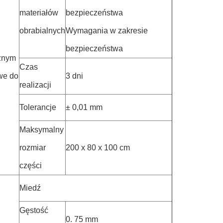
materiałów
bezpieczeństwa
obrabialnych
Wymagania w zakresie
bezpieczeństwa
cznym
Czas
twe do
3 dni
realizacji
Tolerancje
± 0,01 mm
Maksymalny
rozmiar
200 x 80 x 100 cm
części
Miedź
Gęstość
0. 75 mm