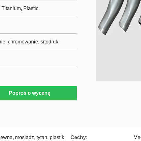
 Titanium, Plastic
e, chromowanie, sitodruk
Poproś o wycenę
ewna, mosiądz, tytan, plastik
Cechy:
Me