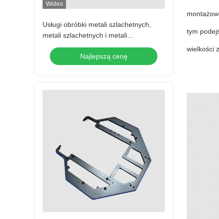
Wideo
montażowe 
Usługi obróbki metali szlachetnych,
tym podej
metali szlachetnych i metali
szlachetnych
wielkości
Najlepszą cenę