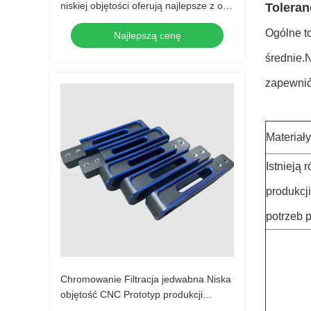
niskiej objętości oferują najlepsze z obu
Toleran
światów
Ogólne t
Najlepszą cenę
średnie.
zapewnić
Materiał
Istnieją
produkcj
potrzeb 
Chromowanie Filtracja jedwabna Niska
objętość CNC Prototyp produkcji
metalu arkusza CNC Obrót CNC