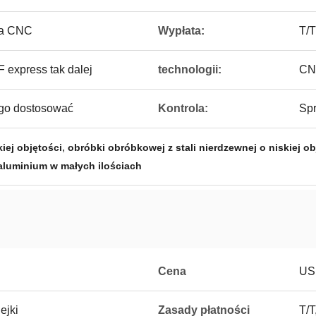
ka CNC
Wypłata:
T/T
express tak dalej
technologii:
CN
 go dostosować
Kontrola:
Sp
,
iej objętości
obróbki obróbkowej z stali nierdzewnej o niskiej ob
aluminium w małych ilościach
Cena
US
ejki
Zasady płatności
T/T