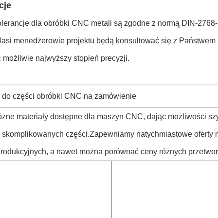
cje
olerancje dla obróbki CNC metali są zgodne z normą DIN-2768-1
Nasi menedżerowie projektu będą konsultować się z Państwem na
 możliwie najwyższy stopień precyzji.
y do części obróbki CNC na zamówienie
 różne materiały dostępne dla maszyn CNC, dając możliwości sz
i skomplikowanych części.Zapewniamy natychmiastowe oferty n
produkcyjnych, a nawet można porównać ceny różnych przetwor