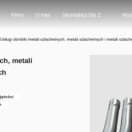
Filmy
O Nas
Skontaktuj Się Z
Wyd
Nami
Usługi obróbki metali szlachetnych, metali szlachetnych i metali szlac
ch, metali
ch
jętości
h