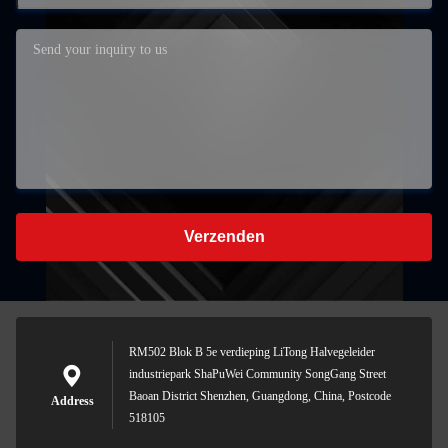
Verzenden
RM502 Blok B 5e verdieping LiTong Halvegeleider
industriepark ShaPuWei Community SongGang Street
Baoan District Shenzhen, Guangdong, China, Postcode
Address
518105