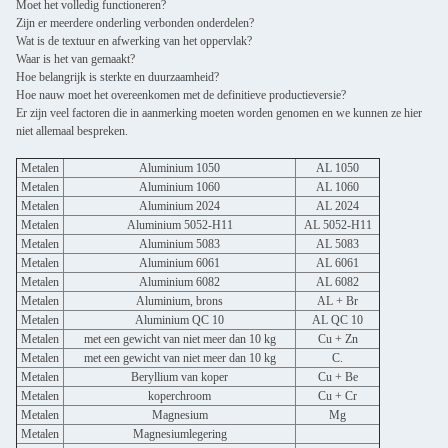
Moet het volledig functioneren?
Zijn er meerdere onderling verbonden onderdelen?
Wat is de textuur en afwerking van het oppervlak?
Waar is het van gemaakt?
Hoe belangrijk is sterkte en duurzaamheid?
Hoe nauw moet het overeenkomen met de definitieve productieversie?
Er zijn veel factoren die in aanmerking moeten worden genomen en we kunnen ze hier
niet allemaal bespreken.
Metalen
Aluminium 1050
AL 1050
Metalen
Aluminium 1060
AL 1060
Metalen
Aluminium 2024
AL 2024
Metalen
Aluminium 5052-H11
AL 5052-H11
Metalen
Aluminium 5083
AL 5083
Metalen
Aluminium 6061
AL 6061
Metalen
Aluminium 6082
AL 6082
Metalen
Aluminium, brons
AL + Br
Metalen
Aluminium QC 10
AL QC 10
Metalen
met een gewicht van niet meer dan 10 kg
Cu + Zn
Metalen
met een gewicht van niet meer dan 10 kg
C.
Metalen
Beryllium van koper
Cu + Be
Metalen
koperchroom
Cu + Cr
Metalen
Magnesium
Mg
Metalen
Magnesiumlegering