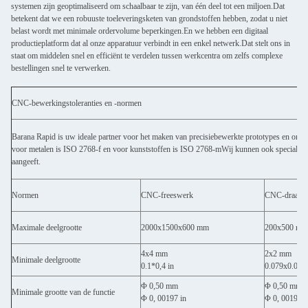
systemen zijn geoptimaliseerd om schaalbaar te zijn, van één deel tot een miljoen.Dat
betekent dat we een robuuste toeleveringsketen van grondstoffen hebben, zodat u niet
belast wordt met minimale ordervolume beperkingen.En we hebben een digitaal
productieplatform dat al onze apparatuur verbindt in een enkel netwerk.Dat stelt ons in
staat om middelen snel en efficiënt te verdelen tussen werkcentra om zelfs complexe
bestellingen snel te verwerken.
CNC-bewerkingstoleranties en -normen
Barana Rapid is uw ideale partner voor het maken van precisiebewerkte prototypes en ond
voor metalen is ISO 2768-f en voor kunststoffen is ISO 2768-mWij kunnen ook speciale tol
aangeeft.
Normen
CNC-freeswerk
CNC-draaien
Maximale deelgrootte
2000x1500x600 mm
200x500 mm
4x4 mm
2x2 mm
Minimale deelgrootte
0.1*0,4 in
0.079x0.079 
Φ 0,50 mm
Φ 0,50 mm
Minimale grootte van de functie
Φ 0, 00197 in
Φ 0, 00197 i