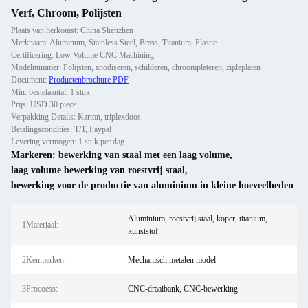
Verf, Chroom, Polijsten
Plaats van herkomst: China Shenzhen
Merknaam: Aluminum, Stainless Steel, Brass, Titanium, Plastic
Certificering: Low Volume CNC Machining
Modelnummer: Polijsten, anodiseren, schilderen, chroomplateren, zijdeplaten
Document:
Productenbrochure PDF
Min. bestelaantal: 1 stuk
Prijs: USD 30 piece
Verpakking Details: Karton, triplexdoos
Betalingscondities: T/T, Paypal
Levering vermogen: 1 stuk per dag
Markeren:
bewerking van staal met een laag volume
,
laag volume bewerking van roestvrij staal
,
bewerking voor de productie van aluminium in kleine hoeveelheden
Aluminium, roestvrij staal, koper, titanium,
1Materiaal:
kunststof
2Kenmerken:
Mechanisch metalen model
3Procoess:
CNC-draaibank, CNC-bewerking