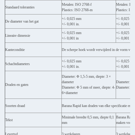
Metalen: ISO 2768-f
Metalen: ISO
Standaard toleranties
Plastics: ISO 2768-m
Plastics: IS
+/- 0,025 mm
+/- 0,025 m
De diameter van het gat
+/- 0,001 in.
+/- 0,001 in.
+/- 0,025 mm
+/- 0,025 m
Lineaire dimensie
+/- 0,001 in
+/- 0,001 in
Kanteconditie
De scherpe hoek wordt verwijderd in de vorm van e
+/- 0,025 mm
+/- 0,025 m
Schachtdiameters
+/- 0,001 in.
+/- 0,001 in.
Diameter: Φ 1,5-5 mm, diepte: 3 ×
diameter
Diameter: Φ 
Draden en gaten
Diameter: Φ 5 mm of meer, diepte: 4-
Diameter: Φ 
6×diameter
Soorten draad
Barana Rapid kan draden van elke specificatie en g
Minimale breedte 0,5 mm, diepte 0,1
Barana Rapid
Tekst
mm
maken voor 
Levertyd
3 werkdagen
3 werkdagen