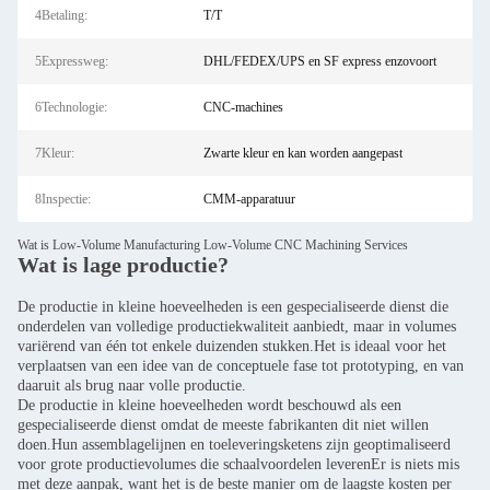
4Betaling:
T/T
5Expressweg:
DHL/FEDEX/UPS en SF express enzovoort
6Technologie:
CNC-machines
7Kleur:
Zwarte kleur en kan worden aangepast
8Inspectie:
CMM-apparatuur
Wat is Low-Volume Manufacturing Low-Volume CNC Machining Services
Wat is lage productie?
De productie in kleine hoeveelheden is een gespecialiseerde dienst die
onderdelen van volledige productiekwaliteit aanbiedt, maar in volumes
variërend van één tot enkele duizenden stukken.Het is ideaal voor het
verplaatsen van een idee van de conceptuele fase tot prototyping, en van
daaruit als brug naar volle productie.
De productie in kleine hoeveelheden wordt beschouwd als een
gespecialiseerde dienst omdat de meeste fabrikanten dit niet willen
doen.Hun assemblagelijnen en toeleveringsketens zijn geoptimaliseerd
voor grote productievolumes die schaalvoordelen leverenEr is niets mis
met deze aanpak, want het is de beste manier om de laagste kosten per