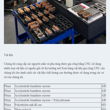
Vật liệu
Chúng tôi cung cấp các nguyên mẫu và phụ tùng được gia công bằng CNC sử dụng
nhiều loại vật liệu có nguồn gốc từ thị trường mở.Xem bảng vật liệu gia công CNC của
chúng tôi cho danh sách các vật liệu chất lượng cao thường được sử dụng trong các cơ
sở của chúng tôi.
Nhựa
Acrylonitrile butadiene styrene
ABS
Nhựa
Acrylonitrile butadiene styrene
ABS nh
Nhựa
Acrylonitrile butadiene styrene
ABS ch
Nhựa
Acrylonitrile butadiene styrene + Polycarbonate
ABS +
Nhựa
Polyethylen mật độ cao
HDPE,
Nhựa
Nhựa nylon 6
PA6