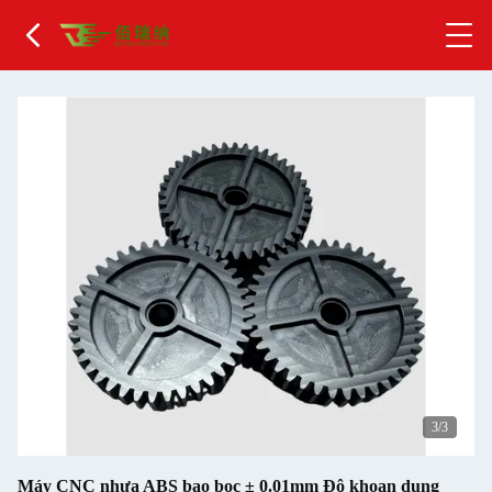
3
/3
Máy CNC nhựa ABS bao bọc ± 0.01mm Độ khoan dung