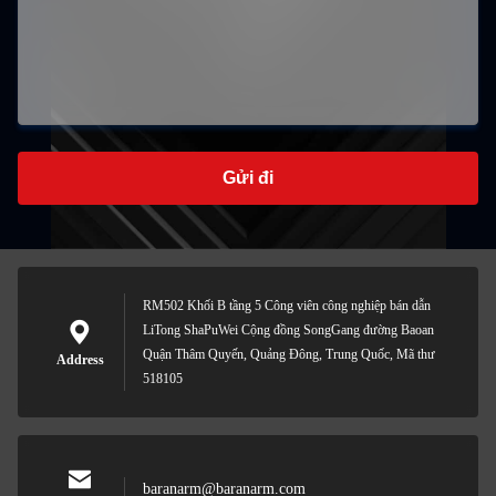
Gửi đi
RM502 Khối B tầng 5 Công viên công nghiệp bán dẫn
LiTong ShaPuWei Cộng đồng SongGang đường Baoan
Quận Thâm Quyến, Quảng Đông, Trung Quốc, Mã thư
Address
518105
baranarm@baranarm.com