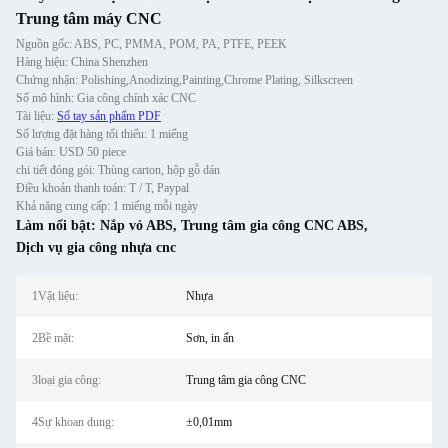
Trung tâm máy CNC
Nguồn gốc: ABS, PC, PMMA, POM, PA, PTFE, PEEK
Hàng hiệu: China Shenzhen
Chứng nhận: Polishing,Anodizing,Painting,Chrome Plating, Silkscreen
Số mô hình: Gia công chính xác CNC
Tài liệu:
Sổ tay sản phẩm PDF
Số lượng đặt hàng tối thiểu: 1 miếng
Giá bán: USD 50 piece
chi tiết đóng gói: Thùng carton, hộp gỗ dán
Điều khoản thanh toán: T / T, Paypal
Khả năng cung cấp: 1 miếng mỗi ngày
Làm nổi bật:
Nắp vỏ ABS
,
Trung tâm gia công CNC ABS
,
Dịch vụ gia công nhựa cnc
1Vật liệu:
Nhựa
2Bề mặt:
Sơn, in ấn
3loại gia công:
Trung tâm gia công CNC
4Sự khoan dung:
±0,01mm