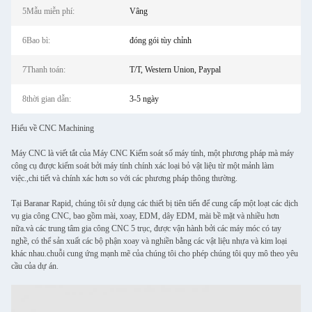
5Mẫu miễn phí:
Vâng
6Bao bì:
đóng gói tùy chỉnh
7Thanh toán:
T/T, Western Union, Paypal
8thời gian dẫn:
3-5 ngày
Hiểu về CNC Machining
Máy CNC là viết tắt của Máy CNC Kiểm soát số máy tính, một phương pháp mà máy
công cụ được kiểm soát bởi máy tính chính xác loại bỏ vật liệu từ một mảnh làm
việc.,chi tiết và chính xác hơn so với các phương pháp thông thường.
Tại Baranar Rapid, chúng tôi sử dụng các thiết bị tiên tiến để cung cấp một loạt các dịch
vụ gia công CNC, bao gồm mài, xoay, EDM, dây EDM, mài bề mặt và nhiều hơn
nữa.và các trung tâm gia công CNC 5 trục, được vận hành bởi các máy móc có tay
nghề, có thể sản xuất các bộ phận xoay và nghiền bằng các vật liệu nhựa và kim loại
khác nhau.chuỗi cung ứng mạnh mẽ của chúng tôi cho phép chúng tôi quy mô theo yêu
cầu của dự án.