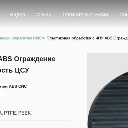
Видео
О Нас
Свяжитесь С Нами
Со
ческой Обработке CNC
>
Пластиковая обработка с ЧПУ ABS Огражд
 ABS Ограждение
ость ЦСУ
отки ABS CNC
A, PTFE, PEEK