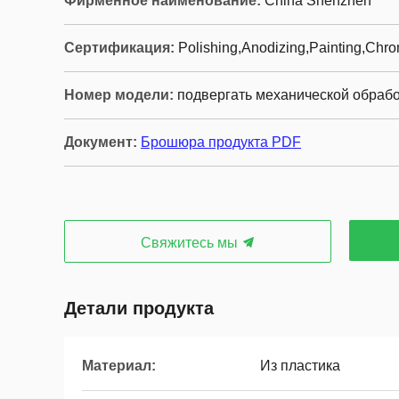
Фирменное наименование:
China Shenzhen
Сертификация:
Polishing,Anodizing,Painting,Chro
Номер модели:
подвергать механической обрабо
Документ:
Брошюра продукта PDF
Свяжитесь мы
Детали продукта
Материал:
Из пластика