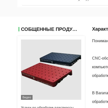
Харак
СОБЩЕННЫЕ ПРОДУКТЫ
Пониман
CNC-обо
компьюте
обработ
В Barana
Видео
обработ
Услуги по обработке пластмассы