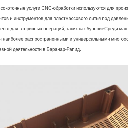
сокоточные услуги CNC-обработки используются для произ
нтов и инструментов для пластмассового литья под давле
уется для вторичных операций, таких как бурениеСреди 
я наиболее распространенными и универсальными многоо
евной деятельности в Баранар-Рапид.