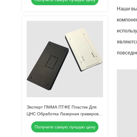
Наши вы
компоне
использ
являютс
повседн
Эксперт ПММА ПТФЕ Пластик Для
ЦНС Обработка Лазерная гравировка
Точные и последовательные
Получите самую лучшую цену
результаты