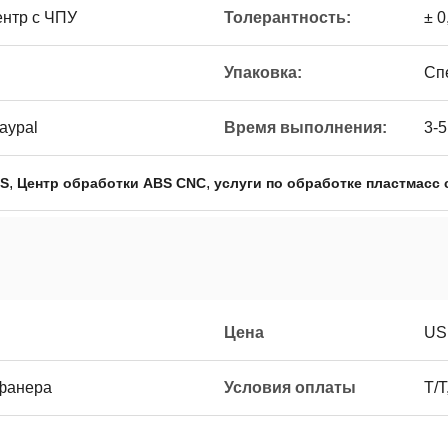
нтр с ЧПУ
Толерантность:
± 0
Упаковка:
Сп
Paypal
Время выполнения:
3-5
,
,
BS
Центр обработки ABS CNC
услуги по обработке пластмасс
Цена
US
 фанера
Условия оплаты
T/T