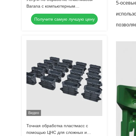
5-осевы
Barana с компьютерным
управлением
использ
Получите самую лучшую цену
позволяе
Видео
Точная обработка пластмасс с
помощью ЦНС для сложных и