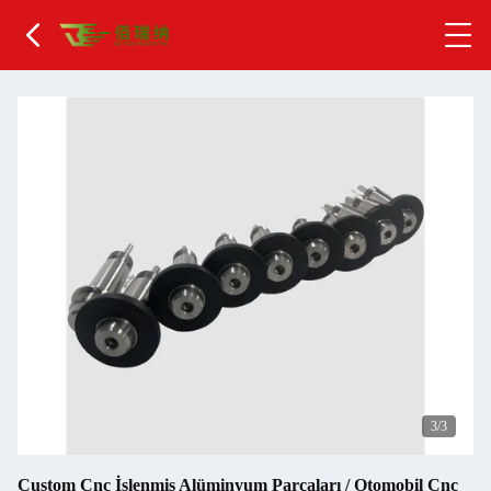
1
/3
Custom Cnc İşlenmiş Alüminyum Parçaları / Otomobil Cnc