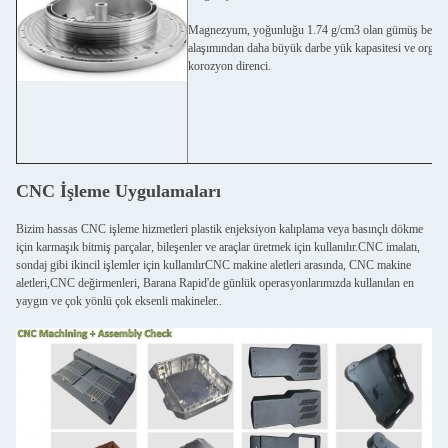
Magnezyum, yoğunluğu 1.74 g/cm3 olan gümüş beyaz bi
alaşımından daha büyük darbe yük kapasitesi ve organik
korozyon direnci.
CNC İşleme Uygulamaları
Bizim hassas CNC işleme hizmetleri plastik enjeksiyon kalıplama veya basınçlı dökme
için karmaşık bitmiş parçalar, bileşenler ve araçlar üretmek için kullanılır.CNC imalatı,
sondaj gibi ikincil işlemler için kullanılırCNC makine aletleri arasında, CNC makine
aletleri,CNC değirmenleri, Barana Rapid'de günlük operasyonlarımızda kullanılan en
yaygın ve çok yönlü çok eksenli makineler..