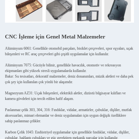
CNC İşleme için Genel Metal Malzemeler
Alüminyum 6061: Genellikle otomobil parçaları, bisiklet çerçeveleri, spor eşyaları, uçak
bileşenleri ve RC araç çerçeveleri gibi çeşitli uygulamalar için kullanılır.
Alüminyum 7075: Gücüyle bilinir, genellikle havacılık, otomotiv ve rekreasyon
ekipmanları gibi yüksek stresli uygulamalarda kullanılır.
Bakır: Su tesisatları, dekoratif malzemeler, deniz donanımları, müzik aletleri ve daha pek
çok şey için kullanılan çok yönlü bir alaşımdır.
Magnezyum AZ31: Uçak bileşenleri, elektrikli aletler, dizüstü bilgisayar kılıfları ve
kamera gövdeleri için tercih edilen hafif alaşım.
Paslanmaz çelik 303, 304, 316: Fındıklar, vidalar, armatürler, çubuklar, dişliler, mutfak
aksesuarları, mimari elemanlar ve deniz uygulamaları için uygun değişik özelliklere
sahip paslanmaz çelikler.
Karbon Çelik 1045: Endüstriyel uygulamalar için genellikle fındıklar, vidalar, dişliler,
çubuklar, bağlantı çubukları ve güç gerektiren mekanik parçalar için kullanılır.