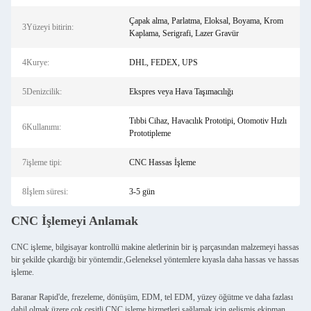
Çapak alma, Parlatma, Eloksal, Boyama, Krom
3Yüzeyi bitirin:
Kaplama, Serigrafi, Lazer Gravür
4Kurye:
DHL, FEDEX, UPS
5Denizcilik:
Ekspres veya Hava Taşımacılığı
Tıbbi Cihaz, Havacılık Prototipi, Otomotiv Hızlı
6Kullanımı:
Prototipleme
7işleme tipi:
CNC Hassas İşleme
8İşlem süresi:
3-5 gün
CNC İşlemeyi Anlamak
CNC işleme, bilgisayar kontrollü makine aletlerinin bir iş parçasından malzemeyi hassas
bir şekilde çıkardığı bir yöntemdir.,Geleneksel yöntemlere kıyasla daha hassas ve hassas
işleme.
Baranar Rapid'de, frezeleme, dönüşüm, EDM, tel EDM, yüzey öğütme ve daha fazlası
dahil olmak üzere çok çeşitli CNC işleme hizmetleri sağlamak için gelişmiş ekipman