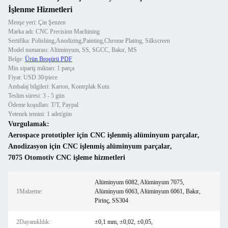
İşlenme Hizmetleri
Menşe yeri: Çin Şenzen
Marka adı: CNC Precision Machining
Sertifika: Polishing,Anodizing,Painting,Chrome Plating, Silkscreen
Model numarası: Alüminyum, SS, SGCC, Bakır, MS
Belge:
Ürün Broşürü PDF
Min sipariş miktarı: 1 parça
Fiyat: USD 30/piece
Ambalaj bilgileri: Karton, Kontrplak Kutu
Teslim süresi: 3 - 5 gün
Ödeme koşulları: T/T, Paypal
Yetenek temini: 1 adet/gün
Vurgulamak:
Aerospace prototipler için CNC işlenmiş alüminyum parçalar
,
Anodizasyon için CNC işlenmiş alüminyum parçalar
,
7075 Otomotiv CNC işleme hizmetleri
Alüminyum 6082, Alüminyum 7075,
1Malzeme:
Alüminyum 6063, Alüminyum 6061, Bakır,
Pirinç, SS304
2Dayanıklılık:
±0,1 mm, ±0,02, ±0,05,