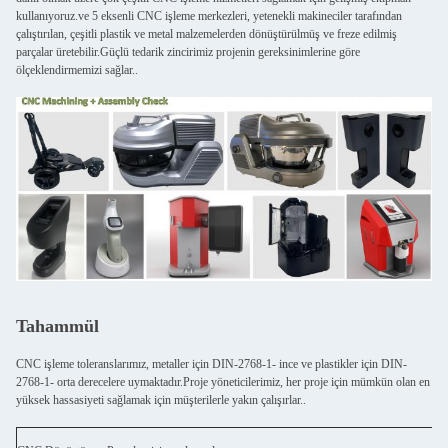
kullanıyoruz.ve 5 eksenli CNC işleme merkezleri, yetenekli makineciler tarafından
çalıştırılan, çeşitli plastik ve metal malzemelerden dönüştürülmüş ve freze edilmiş
parçalar üretebilir.Güçlü tedarik zincirimiz projenin gereksinimlerine göre
ölçeklendirmemizi sağlar..
Tahammül
CNC işleme toleranslarımız, metaller için DIN-2768-1- ince ve plastikler için DIN-
2768-1- orta derecelere uymaktadır.Proje yöneticilerimiz, her proje için mümkün olan en
yüksek hassasiyeti sağlamak için müşterilerle yakın çalışırlar..