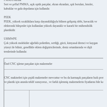
Sert ve şeffaf PMMA, açık optik parçalar, ekran ekranları, ışık boruları, lensler,
kabuklar ve gıda depolama için kullanılır.
PEEK
PEEK, yüksek sıcaklıklara karşı dayanıklılığıyla bilinen gelişmiş tıbbi, havacılık ve
elektronik bileşenler için kullanılan yüksek dayanıklı ve kararlı bir mühendislik
plastikidir.
UHMWPE
Çok yüksek moleküler ağırlıklı polietilen, sertliği, gücü, kimyasal direnci ve kaygan
yüzeyi ile bilinir, genellikle eklem değiştiricilerinde, deniz ortamlarında ve dişli
trenlerinde kullanılır.
Özel CNC işleme parçaları için malzemeler
CNC makineleri için çeşitli malzemeler mevcuttur ve bu da karmaşık parçaların hızlı prototip
ve plastik için anında teklif sunuyoruz., ve farklı işlenmiş malzemelerin fiyatlarını bile karşıla