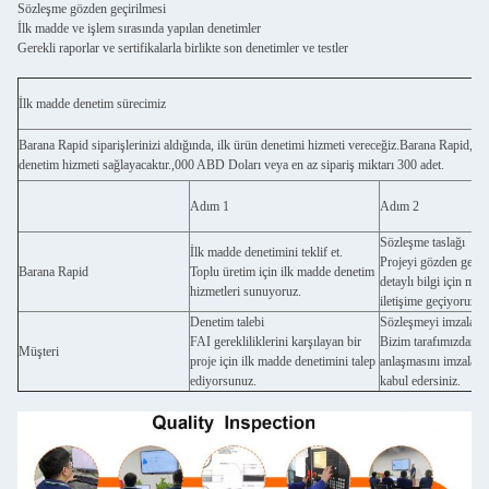
Sözleşme gözden geçirilmesi
İlk madde ve işlem sırasında yapılan denetimler
Gerekli raporlar ve sertifikalarla birlikte son denetimler ve testler
İlk madde denetim sürecimiz
Barana Rapid siparişlerinizi aldığında, ilk ürün denetimi hizmeti vereceğiz.Barana Rapid, sip
denetim hizmeti sağlayacaktır.,000 ABD Doları veya en az sipariş miktarı 300 adet.
Adım 1
Adım 2
Sözleşme taslağı
İlk madde denetimini teklif et.
Projeyi gözden geçir
Barana Rapid
Toplu üretim için ilk madde denetim
detaylı bilgi için müşt
hizmetleri sunuyoruz.
iletişime geçiyoruz.
Denetim talebi
Sözleşmeyi imzalayı
FAI gerekliliklerini karşılayan bir
Bizim tarafımızdan s
Müşteri
proje için ilk madde denetimini talep
anlaşmasını imzalar v
ediyorsunuz.
kabul edersiniz.