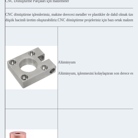
CNC Dönüştürme Parçaları için malzemeler
CNC dönüştürme işlemlerimiz, makine derecesi metaller ve plastikler de dahil olmak üzere ço
düşük hacimli üretim oluşturabiliriz.CNC dönüştürme projeleriniz için bazı ortak malzemele
Alüminyum
Alüminyum, işlenmesini kolaylaştıran son derece esnek 