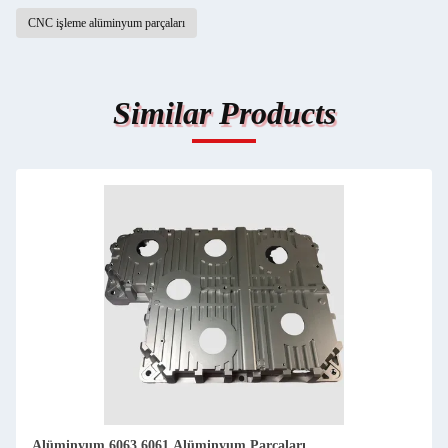
CNC işleme alüminyum parçaları
Similar Products
Endüstriyel 6082 7075 6061 Alüminyum CNC İşleme