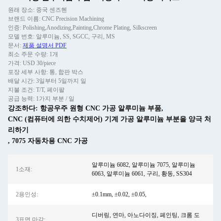
원래 장소: 중국 센즈헨
브랜드 이름: CNC Precision Machining
인증: Polishing,Anodizing,Painting,Chrome Plating, Silkscreen
모델 번호: 알루미늄, SS, SGCC, 구리, MS
문서:
제품 설명서 PDF
최소 주문 수량: 1개
가격: USD 30/piece
포장 세부 사항: 통, 합판 박스
배달 시간: 3일부터 5일까지 일
지불 조건: T/T, 페이팔
공급 능력: 1가지 부분 / 일
강조하다:
항공우주 원형 CNC 가공 알루미늄 부품
,
CNC (컴퓨터에 의한 수치제어) 기계 가공 알루미늄 부분을 양극 처
리하기
,
7075 자동차용 CNC 가공
알루미늄 6082, 알루미늄 7075, 알루미늄
1소재:
6063, 알루미늄 6061, 구리, 황동, SS304
2용인성:
±0.1mm, ±0.02, ±0.05,
디버링, 연마, 아노다이징, 페인팅, 크롬 도
3표면 마감: