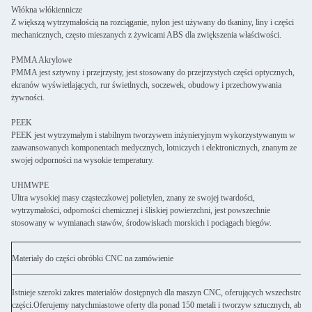
Włókna włókiennicze
Z większą wytrzymałością na rozciąganie, nylon jest używany do tkaniny, liny i części
mechanicznych, często mieszanych z żywicami ABS dla zwiększenia właściwości.
PMMA Akrylowe
PMMA jest sztywny i przejrzysty, jest stosowany do przejrzystych części optycznych,
ekranów wyświetlających, rur świetlnych, soczewek, obudowy i przechowywania
żywności.
PEEK
PEEK jest wytrzymałym i stabilnym tworzywem inżynieryjnym wykorzystywanym w
zaawansowanych komponentach medycznych, lotniczych i elektronicznych, znanym ze
swojej odporności na wysokie temperatury.
UHMWPE
Ultra wysokiej masy cząsteczkowej polietylen, znany ze swojej twardości,
wytrzymałości, odporności chemicznej i śliskiej powierzchni, jest powszechnie
stosowany w wymianach stawów, środowiskach morskich i pociągach biegów.
Materiały do części obróbki CNC na zamówienie
Istnieje szeroki zakres materiałów dostępnych dla maszyn CNC, oferujących wszechstron
części.Oferujemy natychmiastowe oferty dla ponad 150 metali i tworzyw sztucznych, aby