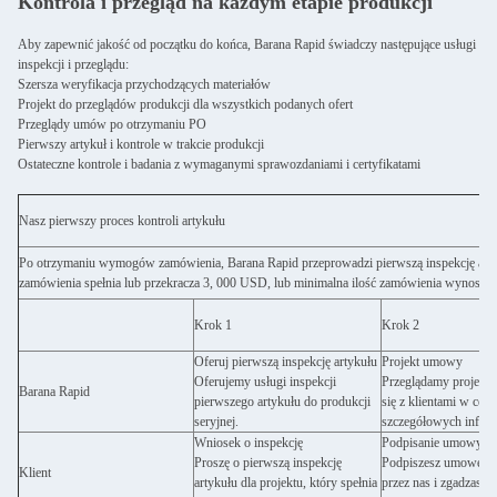
Kontrola i przegląd na każdym etapie produkcji
Aby zapewnić jakość od początku do końca, Barana Rapid świadczy następujące usługi
inspekcji i przeglądu:
Szersza weryfikacja przychodzących materiałów
Projekt do przeglądów produkcji dla wszystkich podanych ofert
Przeglądy umów po otrzymaniu PO
Pierwszy artykuł i kontrole w trakcie produkcji
Ostateczne kontrole i badania z wymaganymi sprawozdaniami i certyfikatami
Nasz pierwszy proces kontroli artykułu
Po otrzymaniu wymogów zamówienia, Barana Rapid przeprowadzi pierwszą inspekcję artyku
zamówienia spełnia lub przekracza 3, 000 USD, lub minimalna ilość zamówienia wynosi 30
Krok 1
Krok 2
Oferuj pierwszą inspekcję artykułu
Projekt umowy
Oferujemy usługi inspekcji
Przeglądamy projekt 
Barana Rapid
pierwszego artykułu do produkcji
się z klientami w celu
seryjnej.
szczegółowych inform
Wniosek o inspekcję
Podpisanie umowy
Proszę o pierwszą inspekcję
Podpiszesz umowę FA
Klient
artykułu dla projektu, który spełnia
przez nas i zgadzasz 