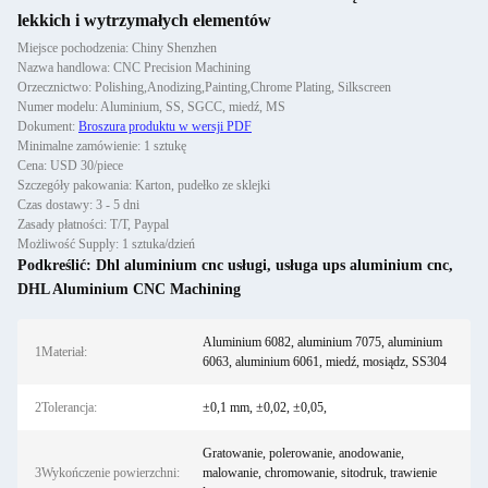
lekkich i wytrzymałych elementów
Miejsce pochodzenia: Chiny Shenzhen
Nazwa handlowa: CNC Precision Machining
Orzecznictwo: Polishing,Anodizing,Painting,Chrome Plating, Silkscreen
Numer modelu: Aluminium, SS, SGCC, miedź, MS
Dokument:
Broszura produktu w wersji PDF
Minimalne zamówienie: 1 sztukę
Cena: USD 30/piece
Szczegóły pakowania: Karton, pudełko ze sklejki
Czas dostawy: 3 - 5 dni
Zasady płatności: T/T, Paypal
Możliwość Supply: 1 sztuka/dzień
Podkreślić:
Dhl aluminium cnc usługi
,
usługa ups aluminium cnc
,
DHL Aluminium CNC Machining
Aluminium 6082, aluminium 7075, aluminium
1Materiał:
6063, aluminium 6061, miedź, mosiądz, SS304
2Tolerancja:
±0,1 mm, ±0,02, ±0,05,
Gratowanie, polerowanie, anodowanie,
3Wykończenie powierzchni:
malowanie, chromowanie, sitodruk, trawienie