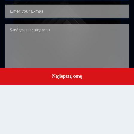
Najlepszą cenę
Get a Quote
Zatwierdź
RM502 Blok B 5 piętro LiTong Park przemysłowy
półprzewodników ShaPuWei Community SongGang Street
Baoan District Shenzhen, Guangdong, China, kod pocztowy