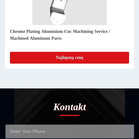
Specjalistycznie wyprodukowane, specjalnie wykonane części
aluminiowe ± 0,1 mm dla przedsiębiorstw
Najlepszą cenę
Kontakt