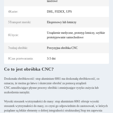
laserowe
4Kurier:
DHL, FEDEX, UPS
5Transport morski:
Ekspresowy lub lotniczy
Urządzenie medyczne, prototyp lotniczy, szybkie
6Użycie:
prototypowanie samochodowe
7rodzaj obróbki:
Precyzyjna obróbka CNC
8Czas przetwarzania:
3-5 dni
Co to jest obróbka CNC?
Doskonała obróbkowość: stop aluminium 6061 ma doskonałą obróbkowość, co
oznacza, że można go łatwo i skutecznie obrobić za pomocą urządzeń
CNC.umożliwiające płynne procesy obróbki i zmniejszające ryzyko zużycia lub
uszkodzenia narzędzi.
Wysoki stosunek wytrzymałości do masy: stop aluminium 6061 oferuje wysoki
stosunek wytrzymałości do masy, co czyni go odpowiednim do zastosowań, w których
pożądane są lekkie elementy o dobrej integralności strukturalnej.Stop ten zapewnia