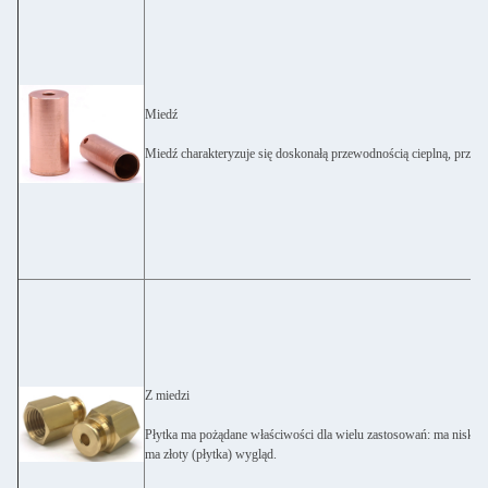
Miedź
Miedź charakteryzuje się doskonałą przewodnością cieplną, przewo
Z miedzi
Płytka ma pożądane właściwości dla wielu zastosowań: ma niskie t
ma złoty (płytka) wygląd.