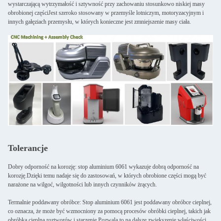
wystarczającą wytrzymałość i sztywność przy zachowaniu stosunkowo niskiej masy
obrobionej częściJest szeroko stosowany w przemyśle lotniczym, motoryzacyjnym i
innych gałęziach przemysłu, w których konieczne jest zmniejszenie masy ciała.
Tolerancje
Dobry odporność na korozję: stop aluminium 6061 wykazuje dobrą odporność na
korozję.Dzięki temu nadaje się do zastosowań, w których obrobione części mogą być
narażone na wilgoć, wilgotności lub innych czynników żrących.
Termalnie poddawany obróbce: Stop aluminium 6061 jest poddawany obróbce cieplnej,
co oznacza, że może być wzmocniony za pomocą procesów obróbki cieplnej, takich jak
obróbka cieplna roztworów i starzenie.Pozwala to na dalsze zwiększenie właściwości