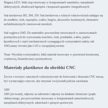
Magnez AZ31: lekki stop stosowany w komponentach samolotów, narzędziach
elektrycznych, obudowach laptopów i korpusach aparatów fotograficznych.
Stal nierdzewna 303, 304, 316: Stal nierdzewna o różnych właściwościach nadająca się
do orzełków, śrub, osprzętów, wałów, biegów, akcesoriów kuchennych, elementów
architektonicznych i zastosowań morskich.
Stal węglowa 1045: Do materiałów powszechnie stosowanych w zastosowaniach
przemysłowych do wytwarzania orzechów, śrub, przekładni, wałów, prętów
łącznikowych i części mechanicznych wymagających wytrzymałości należy stal
1045,znany również jako C45 w europejskiej normie.
Tytan: Wysokiej wytrzymałości, lekki materiał stosowany w przestrzeni kosmicznej,
wojskowej, biomedycznej i przemysłowej.
Materiały plastikowe do obróbki CNC
Żywice z tworzyw sztucznych wykorzystywane do frezowania i obracania CNC muszą
być wystarczająco sztywne, aby utrzymać swój kształt podczas zaciskania.
ABS
ABS jest twardy, odporny na uderzenia i odporny na działanie chemiczne i prądu
elektrycznego, jest powszechnie stosowany w komponentach samochodowych,
narzędziach elektrycznych, zabawkach i sprzęcie sportowym.