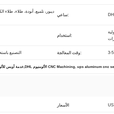
ديبور، تلميع، أنودة، طلاء، طلاء ا
DH
ساعي:
لية
استخدام:
رات
التصنيع باستخ
وقت المعالجة:
,
ups aluminum cnc se
خدمة آلومنيوم CNC,خدمة أوبس للألومنيوم,DHL الألومنيوم CNC Machining
US
الأسعار