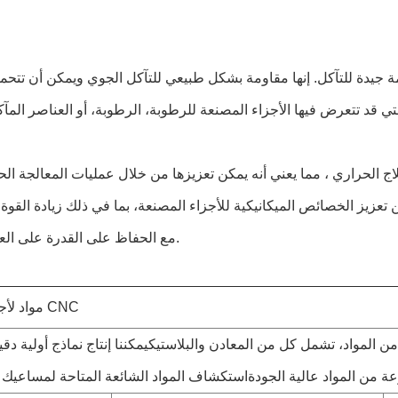
دة للتآكل: يظهر سبيكة الألومنيوم 6061 مقاومة جيدة للتآكل. إنها مقاومة بشكل طبيعي للتآكل الجوي ويمكن أ
لحراري: سبيكة الألومنيوم 6061 قابلة للعلاج الحراري ، مما يعني أنه يمكن تعزيزها من خلال عمليات المعالج
عزيز الخصائص الميكانيكية للأجزاء المصنعة، بما في ذلك زيادة القوة و
مع الحفاظ على القدرة على العمل الجيدة.
مواد لأجزاء تحويل CNC
 المواد، تشمل كل من المعادن والبلاستيكيمكننا إنتاج نماذج أولية دق