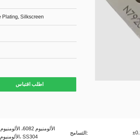
 Plating, Silkscreen
اطلب اقتباس
التسامح:
الألومنيوم 6061، النحاس، النحاس، SS304