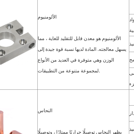
الألومنيوم
اد
ية
الألومنيوم هو معدن قابل للتقليد للغاية ، مما
يذ
يسهل معالجته. المادة لديها نسبة قوة جيدة إلى
مح
الوزن وهي متوفرة في العديد من الأنواع
لمجموعة متنوعة من التطبيقات.
صى
زء
النحاس
ار
يذ
يظهر النحاس توصيلًا حراريًا ممتازًا ، وتوصيلًا