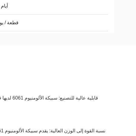
3-5 أيام
1 قطعة / يو
قابلية عال