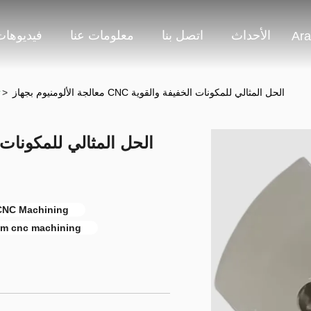
الأحداث
اتصل بنا
معلومات عنا
فيديوهات
Ara
معالجة الألومنيوم بجهاز CNC الحل المثالي للمكونات الخفيفة والقوية
>
ت
خدمة آلومنيوم CNC,خدمة أوبس للألومنيوم,DHL الألومنيوم chining
um cnc machining