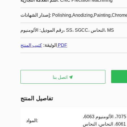
CNC Precision Machining
اسم العلامة التجارية:
Polishing,Anodizing,Painting,Chrome
إصدار الشهادات:
الألومنيوم، SS، SGCC، النحاس، MS
رقم الموديل:
كتيب المنتج PDF
الوثيقة:
اتصل بنا
تفاصيل المنتج
الألومنيوم 6082، الألومنيوم 7075، الألومنيوم 6063،
المواد: