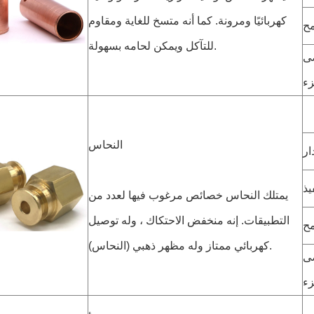
كهربائيًا ومرونة. كما أنه متسخ للغاية ومقاوم
مح
للتآكل ويمكن لحامه بسهولة.
صى
زء
النحاس
ار
يذ
يمتلك النحاس خصائص مرغوب فيها لعدد من
التطبيقات. إنه منخفض الاحتكاك ، وله توصيل
مح
كهربائي ممتاز وله مظهر ذهبي (النحاس).
صى
زء