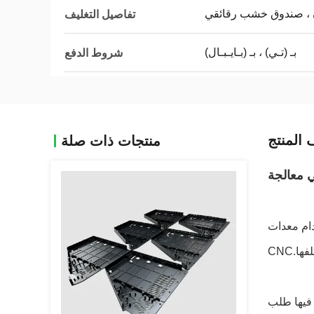
 ، صندوق خشب رقائقي
تفاصيل التغليف
بـ (تـي) ، بـ (بـايـبـال)
شروط الدفع
المنتج
منتجات ذات صلة
 باستخدام معدات
التي يتم فيها طلب