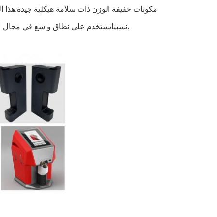
مكونات خفيفة الوزن ذات سلامة هيكلية جيدة.هذا ال
نسبيايستخدم على نطاق واسع في مجال الطيران والفضاء والسيارات والصناعات الأخرى حيث انخفاض الوزن أمر ضروري.