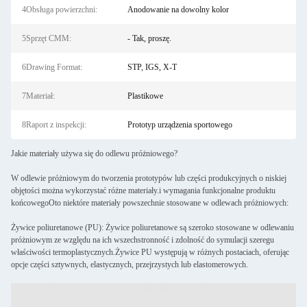
4Obsługa powierzchni:
Anodowanie na dowolny kolor
5Sprzęt CMM:
- Tak, proszę.
6Drawing Format:
STP, IGS, X-T
7Materiał:
Plastikowe
8Raport z inspekcji:
Prototyp urządzenia sportowego
Jakie materiały używa się do odlewu próżniowego?
W odlewie próżniowym do tworzenia prototypów lub części produkcyjnych o niskiej
objętości można wykorzystać różne materiały.i wymagania funkcjonalne produktu
końcowegoOto niektóre materiały powszechnie stosowane w odlewach próżniowych:
Żywice poliuretanowe (PU): Żywice poliuretanowe są szeroko stosowane w odlewaniu
próżniowym ze względu na ich wszechstronność i zdolność do symulacji szeregu
właściwości termoplastycznych.Żywice PU występują w różnych postaciach, oferując
opcje części sztywnych, elastycznych, przejrzystych lub elastomerowych.