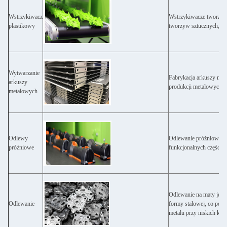
Wstrzykiwacz
Wstrzykiwacze tworzyw 
plastikowy
tworzyw sztucznych, nie
Wytwarzanie
Fabrykacja arkuszy met
arkuszy
produkcji metalowych cz
metalowych
Odlewy
Odlewanie próżniowe je
próżniowe
funkcjonalnych części 
Odlewanie na maty jest
Odlewanie
formy stalowej, co poz
metalu przy niskich kos