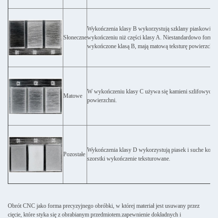
Wykończenia klasy B wykorzystują szklany piaskowiec do
Słoneczne
wykończeniu niż części klasy A. Niestandardowo formow
wykończone klasą B, mają matową teksturę powierzchni
W wykończeniu klasy C używa się kamieni szlifowych do
Matowe
powierzchni.
Wykończenia klasy D wykorzystują piasek i suche korali
Pozostałe
szorstki wykończenie teksturowane.
Obrót CNC jako forma precyzyjnego obróbki, w której materiał jest usuwany przez
cięcie, które styka się z obrabianym przedmiotem.zapewnienie dokładnych i