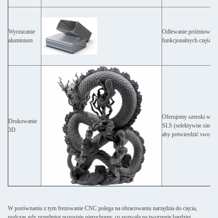
Wyrzucanie
Odlewanie próżniowe je
aluminium
funkcjonalnych części 
Oferujemy szeroki wachl
Drukowanie
SLS (selektywne sinteri
3D
aby potwierdzić swoje p
W porównaniu z tym frezowanie CNC polega na obracowaniu narzędzia do cięcia,
podczas gdy przedmiot pozostaje nieruchomy, co pozwala na tworzenie bardziej