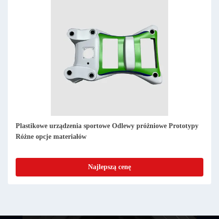
Optymalizacja wydajności PMMA Usługa obróbki CNC z
tworzyw sztucznych dla prototypów urządzeń sportowych
Najlepszą cenę