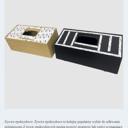
Żywice epoksydowe: Żywice epoksydowe to kolejny popularny wybór do odlewania
próżniowego.Z żywic epoksydowych można tworzyć prototypy lub części wymagające