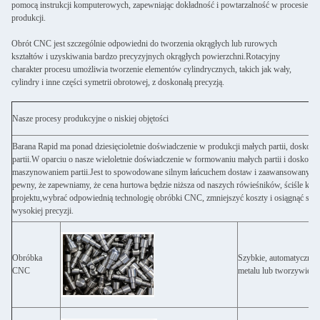
pomocą instrukcji komputerowych, zapewniając dokładność i powtarzalność w procesie
produkcji.
Obrót CNC jest szczególnie odpowiedni do tworzenia okrągłych lub rurowych
kształtów i uzyskiwania bardzo precyzyjnych okrągłych powierzchni.Rotacyjny
charakter procesu umożliwia tworzenie elementów cylindrycznych, takich jak wały,
cylindry i inne części symetrii obrotowej, z doskonałą precyzją.
Nasze procesy produkcyjne o niskiej objętości
Barana Rapid ma ponad dziesięcioletnie doświadczenie w produkcji małych partii, doskona
partii.W oparciu o nasze wieloletnie doświadczenie w formowaniu małych partii i doskon
maszynowaniem partii.Jest to spowodowane silnym łańcuchem dostaw i zaawansowanym spr
pewny, że zapewniamy, że cena hurtowa będzie niższa od naszych rówieśników, ściśle kon
projektu,wybrać odpowiednią technologię obróbki CNC, zmniejszyć koszty i osiągnąć sz
wysokiej precyzji.
Obróbka
Szybkie, automatyczne c
CNC
metalu lub tworzywie sz