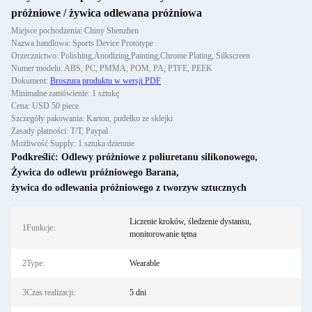
próżniowe / żywica odlewana próżniowa
Miejsce pochodzenia: Chiny Shenzhen
Nazwa handlowa: Sports Device Prototype
Orzecznictwo: Polishing,Anodizing,Painting,Chrome Plating, Silkscreen
Numer modelu: ABS, PC, PMMA, POM, PA, PTFE, PEEK
Dokument:
Broszura produktu w wersji PDF
Minimalne zamówienie: 1 sztukę
Cena: USD 50 piece
Szczegóły pakowania: Karton, pudełko ze sklejki
Zasady płatności: T/T, Paypal
Możliwość Supply: 1 sztuka dziennie
Podkreślić:
Odlewy próżniowe z poliuretanu silikonowego
,
Żywica do odlewu próżniowego Barana
,
żywica do odlewania próżniowego z tworzyw sztucznych
Liczenie kroków, śledzenie dystansu,
1Funkcje:
monitorowanie tętna
2Type:
Wearable
3Czas realizacji:
5 dni