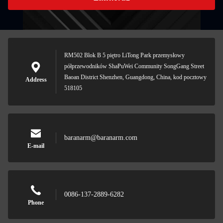
RM502 Blok B 5 piętro LiTong Park przemysłowy
półprzewodników ShaPuWei Community SongGang Street
Baoan District Shenzhen, Guangdong, China, kod pocztowy
Address
518105
baranarm@baranarm.com
E-mail
0086-137-2889-6282
Phone