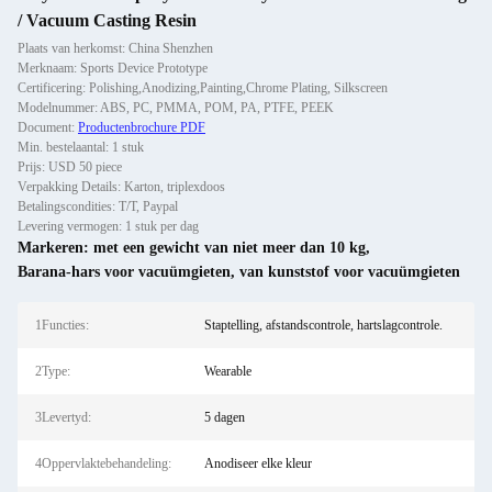
/ Vacuum Casting Resin
Plaats van herkomst: China Shenzhen
Merknaam: Sports Device Prototype
Certificering: Polishing,Anodizing,Painting,Chrome Plating, Silkscreen
Modelnummer: ABS, PC, PMMA, POM, PA, PTFE, PEEK
Document:
Productenbrochure PDF
Min. bestelaantal: 1 stuk
Prijs: USD 50 piece
Verpakking Details: Karton, triplexdoos
Betalingscondities: T/T, Paypal
Levering vermogen: 1 stuk per dag
Markeren:
met een gewicht van niet meer dan 10 kg
,
Barana-hars voor vacuümgieten
,
van kunststof voor vacuümgieten
1Functies:
Staptelling, afstandscontrole, hartslagcontrole.
2Type:
Wearable
3Levertyd:
5 dagen
4Oppervlaktebehandeling:
Anodiseer elke kleur