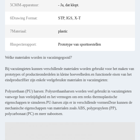
5CMM-apparatuur:
- Ja, dat klopt.
6Drawing Format:
STP, IGS, X-T
7Materiaal:
plastic
8Inspectierapport:
Prototype van sporttoestellen
Welke materialen worden in vacuümgegooid?
Bij vacuümgieten kunnen verschillende materialen worden gebruikt voor het maken van
prototypes of productieonderdelen in kleine hoeveelheden.en functionele eisen van het
eindproductHier zijn enkele veelgebruikte materialen in vacuümgieten:
Polyurethaan (PU) harsen: Polyurethaanharsen worden veel gebruikt in vacuümgieten
vanwege hun veelzijdigheid en het vermogen om een reeks thermoplastische
eigenschappen te simuleren.PU-harsen zijn er in verschillende vormenDeze kunnen de
mechanische eigenschappen van materialen zoals ABS, polypropyleen (PP),
polycarbonaat (PC) en meer nabootsen.