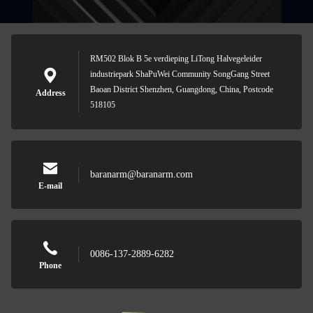
RM502 Blok B 5e verdieping LiTong Halvegeleider
industriepark ShaPuWei Community SongGang Street
Baoan District Shenzhen, Guangdong, China, Postcode
Address
518105
baranarm@baranarm.com
E-mail
0086-137-2889-6282
Phone