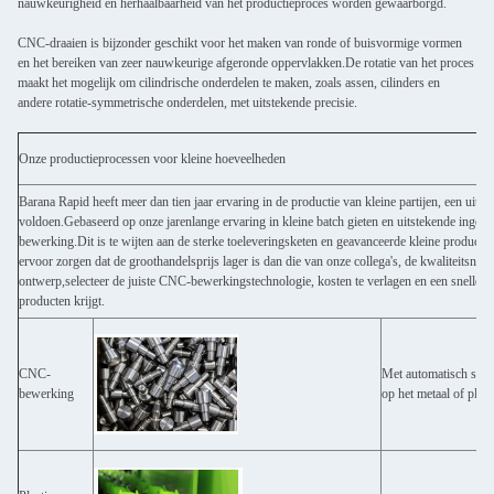
nauwkeurigheid en herhaalbaarheid van het productieproces worden gewaarborgd.
CNC-draaien is bijzonder geschikt voor het maken van ronde of buisvormige vormen
en het bereiken van zeer nauwkeurige afgeronde oppervlakken.De rotatie van het proces
maakt het mogelijk om cilindrische onderdelen te maken, zoals assen, cilinders en
andere rotatie-symmetrische onderdelen, met uitstekende precisie.
Onze productieprocessen voor kleine hoeveelheden
Barana Rapid heeft meer dan tien jaar ervaring in de productie van kleine partijen, een uits
voldoen.Gebaseerd op onze jarenlange ervaring in kleine batch gieten en uitstekende ingenieu
bewerking.Dit is te wijten aan de sterke toeleveringsketen en geavanceerde kleine producti
ervoor zorgen dat de groothandelsprijs lager is dan die van onze collega's, de kwaliteitsnorm
ontwerp,selecteer de juiste CNC-bewerkingstechnologie, kosten te verlagen en een snelle ma
producten krijgt.
CNC-
Met automatisch sni
bewerking
op het metaal of plas