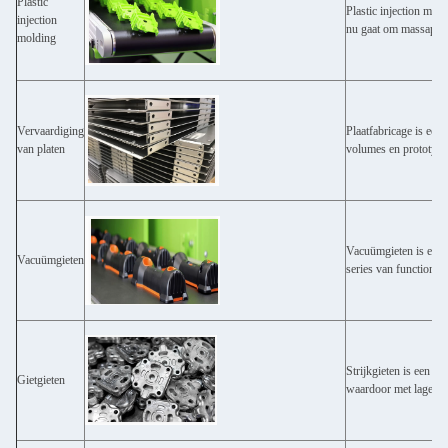
Plastic
Plastic injection mol
injection
nu gaat om massaprodu
molding
Vervaardiging
Plaatfabricage is een
van platen
volumes en prototypi
Vacuümgieten is een 
Vacuümgieten
series van functionel
Strijkgieten is een p
Gietgieten
waardoor met lage kos