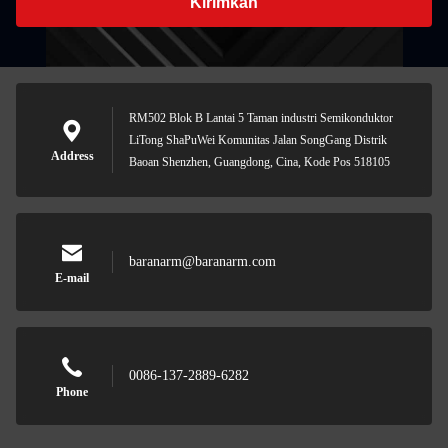
Kirimkan
RM502 Blok B Lantai 5 Taman industri Semikonduktor
LiTong ShaPuWei Komunitas Jalan SongGang Distrik
Address
Baoan Shenzhen, Guangdong, Cina, Kode Pos 518105
baranarm@baranarm.com
E-mail
0086-137-2889-6282
Phone