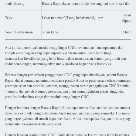
Jenis Benang
Barana Rapid dapat memproduksi benang dari spesifikasi dan uk
Barana R
Teks
Lebar minimal 0,5 mm, kedalaman 0,1 mm
diputar.
Waktu Pelaksanaan
3 hari kerja
3 hari ker
Ada jumlah poros pada mesin penggilingan CNC menentukan kemampuannya dan
kompleksitas bagian yang dapat diproduksi.Mesin sumbu yang lebih tinggi
menawarkan fleksibilitas yang lebih besar dalam menciptakan bentuk yang rumit dan
sudut pemotongan, memungkinkan untuk produksi bagian yang kompleks.
Bekerja dengan perusahaan penggilingan CNC yang dapat diandalkan, seperti Barana
Rapid, dapat bermanfaat untuk membawa produk Anda ke pasar secara efisien.termasuk
prototipe cepat dan produksi kustom, menggunakan mesin penggilingan CNC 3 sumbu,
4 sumbu, dan penuh 5 sumbu premium. mesin ini memungkinkan presisi tinggi dan
produksi berkualitas tinggi dari produk penggilingan CNC.
Dengan bermitra dengan Barana Rapid, Anda dapat memanfaatkan keahlian dan sumber
daya mereka untuk mengubah desain Anda menjadi geometri yang kompleks.Tim mesin
yang berpengalaman di rumah dapat membantu Anda mendapatkan bagian khusus yang
memenuhi persyaratan Anda yang tepat.
Dengan layanan penggilingan CNC, Anda dapat memiliki kontrol yang lebih besar atas