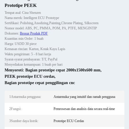
Prototipe PEEK
Tempat asal: Cina Shenzen
Nama merek: Intelligent ECU Prototype
Sertifikasi: Polishing,Anodizing,Painting,Chrome Plating, Silkscreen
Nomor model: ABS, PC, PMMA, POM, PA, PTFE, MENGINTIP
Dokumen:
Brosur Produk PDF
Kuantitas min Order: 1 buah
Harga: USDD 30 piece
Kemasan rincian: Karton, Kotak Kayu Lapis
Waktu pengiriman: 5 - 8 hari kerja
Syarat-syarat pembayaran: T/T, PayPal
Menyediakan kemampuan: 1 buah per hari
Menyoroti:
Bagian prototipe cepat 2000x1500x600 mm
,
PEEK prototipe ECU cerdas
,
Bagian prototipe cepat penggilingan cnc
1Antarmuka pengguna:
Antarmuka yang intuitif dan ramah pengguna
2Fungsi:
Pemrosesan dan analisis data secara real-time
3Sumber daya listrik:
Prototipe ECU Cerdas