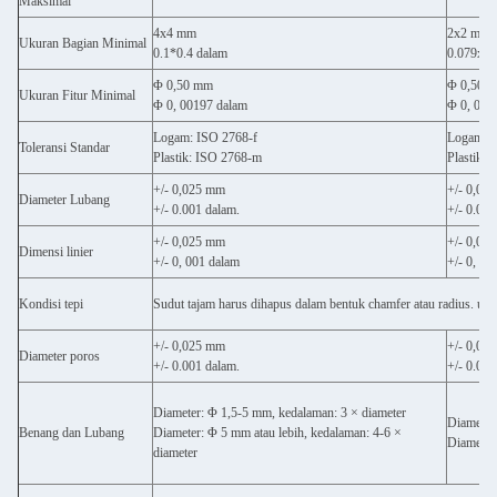
Maksimal
4x4 mm
2x2 mm
Ukuran Bagian Minimal
0.1*0.4 dalam
0.079x0.
Φ 0,50 mm
Φ 0,50 
Ukuran Fitur Minimal
Φ 0, 00197 dalam
Φ 0, 001
Logam: ISO 2768-f
Logam: I
Toleransi Standar
Plastik: ISO 2768-m
Plastik:
+/- 0,025 mm
+/- 0,02
Diameter Lubang
+/- 0.001 dalam.
+/- 0.001
+/- 0,025 mm
+/- 0,02
Dimensi linier
+/- 0, 001 dalam
+/- 0, 00
Kondisi tepi
Sudut tajam harus dihapus dalam bentuk chamfer atau radius. uku
+/- 0,025 mm
+/- 0,02
Diameter poros
+/- 0.001 dalam.
+/- 0.001
Diameter: Φ 1,5-5 mm, kedalaman: 3 × diameter
Diameter
Benang dan Lubang
Diameter: Φ 5 mm atau lebih, kedalaman: 4-6 ×
Diameter:
diameter