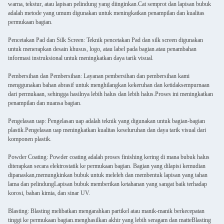
warna, tekstur, atau lapisan pelindung yang diinginkan.Cat semprot dan lapisan bubuk
adalah metode yang umum digunakan untuk meningkatkan penampilan dan kualitas
permukaan bagian.
Pencetakan Pad dan Silk Screen: Teknik pencetakan Pad dan silk screen digunakan
untuk menerapkan desain khusus, logo, atau label pada bagian.atau penambahan
informasi instruksional untuk meningkatkan daya tarik visual.
Pembersihan dan Pembersihan: Layanan pembersihan dan pembersihan kami
menggunakan bahan abrasif untuk menghilangkan kekeruhan dan ketidaksempurnaan
dari permukaan, sehingga hasilnya lebih halus dan lebih halus.Proses ini meningkatkan
penampilan dan nuansa bagian.
Pengelasan uap: Pengelasan uap adalah teknik yang digunakan untuk bagian-bagian
plastik.Pengelasan uap meningkatkan kualitas keseluruhan dan daya tarik visual dari
komponen plastik.
Powder Coating: Powder coating adalah proses finishing kering di mana bubuk halus
diterapkan secara elektrostatik ke permukaan bagian. Bagian yang dilapisi kemudian
dipanaskan,memungkinkan bubuk untuk meleleh dan membentuk lapisan yang tahan
lama dan pelindungLapisan bubuk memberikan ketahanan yang sangat baik terhadap
korosi, bahan kimia, dan sinar UV.
Blasting: Blasting melibatkan mengarahkan partikel atau manik-manik berkecepatan
tinggi ke permukaan bagian.menghasilkan akhir yang lebih seragam dan matteBlasting