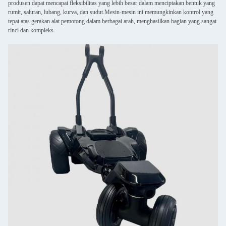
produsen dapat mencapai fleksibilitas yang lebih besar dalam menciptakan bentuk yang
rumit, saluran, lubang, kurva, dan sudut.Mesin-mesin ini memungkinkan kontrol yang
tepat atas gerakan alat pemotong dalam berbagai arah, menghasilkan bagian yang sangat
rinci dan kompleks.