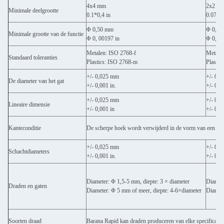
4x4 mm
2x2 m
Minimale deelgrootte
0.1*0,4 in
0.079x0
Φ 0,50 mm
Φ 0,50
Minimale grootte van de functie
Φ 0, 00197 in
Φ 0, 00
Metalen: ISO 2768-f
Metale
Standaard toleranties
Plastics: ISO 2768-m
Plastic
+/- 0,025 mm
+/- 0,
De diameter van het gat
+/- 0,001 in.
+/- 0,0
+/- 0,025 mm
+/- 0,
Lineaire dimensie
+/- 0,001 in
+/- 0,0
Kanteconditie
De scherpe hoek wordt verwijderd in de vorm van een sche
+/- 0,025 mm
+/- 0,
Schachtdiameters
+/- 0,001 in.
+/- 0,0
Diameter: Φ 1,5-5 mm, diepte: 3 × diameter
Diamete
Draden en gaten
Diameter: Φ 5 mm of meer, diepte: 4-6×diameter
Diamete
Soorten draad
Barana Rapid kan draden produceren van elke specificatie