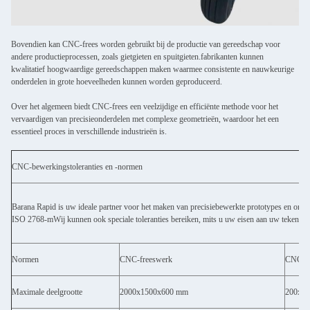
Bovendien kan CNC-frees worden gebruikt bij de productie van gereedschap voor
andere productieprocessen, zoals gietgieten en spuitgieten.fabrikanten kunnen
kwalitatief hoogwaardige gereedschappen maken waarmee consistente en nauwkeurige
onderdelen in grote hoeveelheden kunnen worden geproduceerd.
Over het algemeen biedt CNC-frees een veelzijdige en efficiënte methode voor het
vervaardigen van precisieonderdelen met complexe geometrieën, waardoor het een
essentieel proces in verschillende industrieën is.
CNC-bewerkingstoleranties en -normen
Barana Rapid is uw ideale partner voor het maken van precisiebewerkte prototypes en ond
ISO 2768-mWij kunnen ook speciale toleranties bereiken, mits u uw eisen aan uw tekening 
Normen
CNC-freeswerk
CNC-dr
Maximale deelgrootte
2000x1500x600 mm
200x5