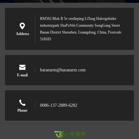
RM502 Blok B 5e verdieping LiTong Halvegeleider
industriepark ShaPuWei Community SongGang Street
Baoan District Shenzhen, Guangdong, China, Postcode
Address
518105
baranarm@baranarm.com
E-mail
0086-137-2889-6282
Phone