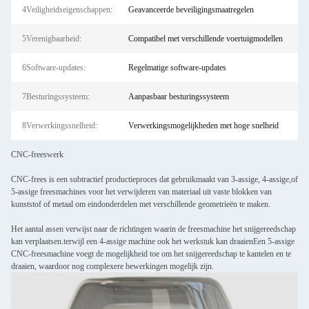
4Veiligheidseigenschappen:
Geavanceerde beveiligingsmaatregelen
5Verenigbaarheid:
Compatibel met verschillende voertuigmodellen
6Software-updates:
Regelmatige software-updates
7Besturingssysteem:
Aanpasbaar besturingssysteem
8Verwerkingssnelheid:
Verwerkingsmogelijkheden met hoge snelheid
CNC-freeswerk
CNC-frees is een subtractief productieproces dat gebruikmaakt van 3-assige, 4-assige,of
5-assige freesmachines voor het verwijderen van materiaal uit vaste blokken van
kunststof of metaal om eindonderdelen met verschillende geometrieën te maken.
Het aantal assen verwijst naar de richtingen waarin de freesmachine het snijgereedschap
kan verplaatsen.terwijl een 4-assige machine ook het werkstuk kan draaienEen 5-assige
CNC-freesmachine voegt de mogelijkheid toe om het snijgereedschap te kantelen en te
draaien, waardoor nog complexere bewerkingen mogelijk zijn.