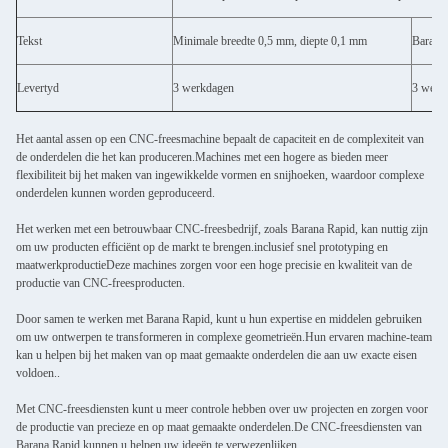
Tekst
Minimale breedte 0,5 mm, diepte 0,1 mm
Barana 
Levertyd
3 werkdagen
3 werk
Het aantal assen op een CNC-freesmachine bepaalt de capaciteit en de complexiteit van
de onderdelen die het kan produceren.Machines met een hogere as bieden meer
flexibiliteit bij het maken van ingewikkelde vormen en snijhoeken, waardoor complexe
onderdelen kunnen worden geproduceerd.
Het werken met een betrouwbaar CNC-freesbedrijf, zoals Barana Rapid, kan nuttig zijn
om uw producten efficiënt op de markt te brengen.inclusief snel prototyping en
maatwerkproductieDeze machines zorgen voor een hoge precisie en kwaliteit van de
productie van CNC-freesproducten.
Door samen te werken met Barana Rapid, kunt u hun expertise en middelen gebruiken
om uw ontwerpen te transformeren in complexe geometrieën.Hun ervaren machine-team
kan u helpen bij het maken van op maat gemaakte onderdelen die aan uw exacte eisen
voldoen..
Met CNC-freesdiensten kunt u meer controle hebben over uw projecten en zorgen voor
de productie van precieze en op maat gemaakte onderdelen.De CNC-freesdiensten van
Barana Rapid kunnen u helpen uw ideeën te verwezenlijken.