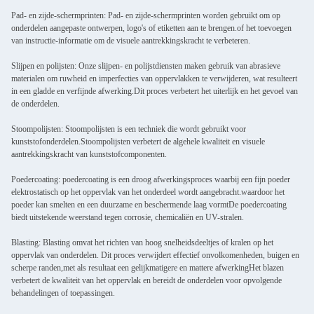
Pad- en zijde-schermprinten: Pad- en zijde-schermprinten worden gebruikt om op
onderdelen aangepaste ontwerpen, logo's of etiketten aan te brengen.of het toevoegen
van instructie-informatie om de visuele aantrekkingskracht te verbeteren.
Slijpen en polijsten: Onze slijpen- en polijstdiensten maken gebruik van abrasieve
materialen om ruwheid en imperfecties van oppervlakken te verwijderen, wat resulteert
in een gladde en verfijnde afwerking.Dit proces verbetert het uiterlijk en het gevoel van
de onderdelen.
Stoompolijsten: Stoompolijsten is een techniek die wordt gebruikt voor
kunststofonderdelen.Stoompolijsten verbetert de algehele kwaliteit en visuele
aantrekkingskracht van kunststofcomponenten.
Poedercoating: poedercoating is een droog afwerkingsproces waarbij een fijn poeder
elektrostatisch op het oppervlak van het onderdeel wordt aangebracht.waardoor het
poeder kan smelten en een duurzame en beschermende laag vormtDe poedercoating
biedt uitstekende weerstand tegen corrosie, chemicaliën en UV-stralen.
Blasting: Blasting omvat het richten van hoog snelheidsdeeltjes of kralen op het
oppervlak van onderdelen. Dit proces verwijdert effectief onvolkomenheden, buigen en
scherpe randen,met als resultaat een gelijkmatigere en mattere afwerkingHet blazen
verbetert de kwaliteit van het oppervlak en bereidt de onderdelen voor opvolgende
behandelingen of toepassingen.