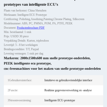
prototypes van intelligente ECU's
Plaats van herkomst: China Shenzhen
Merknaam: Intelligent ECU Prototype
Certificering: Polishing,Anodizing,Painting,Chrome Plating, Silkscreen
Modelnummer: ABS, PC, PMMA, POM, PA, PTFE, PEEK
Document:
Productenbrochure PDF
Min. bestelaantal: 1 stuk
Prijs: USDD 30 piece
Verpakking Details: Karton, triplexdoos
Levertijd: 5 - 8 het werkdagen
Betalingscondities: T/T, Paypal
Levering vermogen: 1 stuk per dag
Markeren:
2000x1500x600 mm snelle prototype-onderdelen
,
PEEK intelligente ecu prototype
,
cnc-freesmachines voor het maken van snelle prototype-onderdelen
1Gebruikersinterface:
Intuïtieve en gebruiksvriendelijke interface
2Functie:
Realtime gegevensverwerking en -analyse
3Stroomvoorziening:
Intelligente ECU-prototype