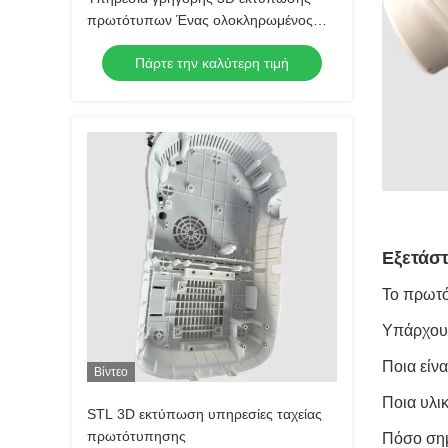
πρωτότυπων Ένας ολοκληρωμένος
οδηγός για την επιλογή της καλύτερης
Πάρτε την καλύτερη τιμή
τεχνικής
Εξετάστ
Το πρωτό
Υπάρχουν
Ποια είνα
Βίντεο
Ποια υλι
STL 3D εκτύπωση υπηρεσίες ταχείας
πρωτότυπησης
Πόσο σημ