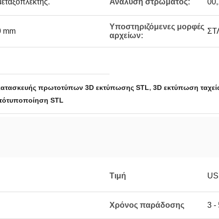
μεταξοπλέκτης.
Ανάλυση στρώματος:
00,
Υποστηριζόμενες μορφές
00 mm
ΣΤ
αρχείων:
,
κατασκευής πρωτοτύπων 3D εκτύπωσης STL
3D εκτύπωση ταχε
τότυποποίηση STL
Τιμή
US
Χρόνος παράδοσης
3 -