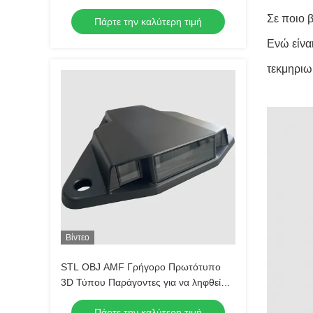
Σε ποιο 
Πάρτε την καλύτερη τιμή
Ενώ είνα
τεκμηριω
Βίντεο
STL OBJ AMF Γρήγορο Πρωτότυπο
3D Τύπου Παράγοντες για να ληφθεί
υπόψη η τραχύτητα 3,2μm για
Πάρτε την καλύτερη τιμή