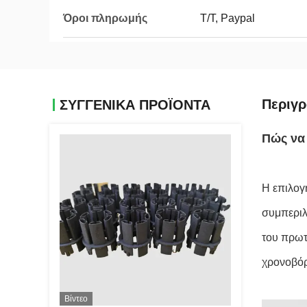
Όροι πληρωμής
Τ/Τ, Paypal
Περιγ
ΣΥΓΓΕΝΙΚΆ ΠΡΟΪΌΝΤΑ
Πώς να 
Η επιλογ
συμπεριλ
του πρωτ
χρονοβόρ
Βίντεο