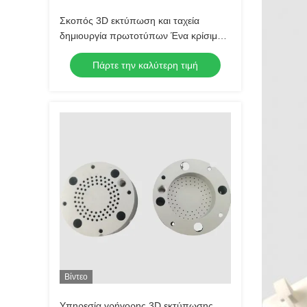
Σκοπός 3D εκτύπωση και ταχεία
δημιουργία πρωτοτύπων Ένα κρίσιμο
βήμα για να φέρετε το προϊόν σας στην
Πάρτε την καλύτερη τιμή
αγορά
Βίντεο
Υπηρεσία γρήγορης 3D εκτύπωσης