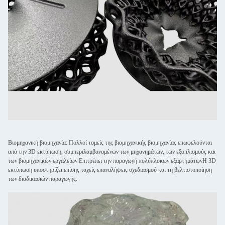
Βιομηχανική βιομηχανία: Πολλοί τομείς της βιομηχανικής βιομηχανίας επωφελούνται
από την 3D εκτύπωση, συμπεριλαμβανομένων των μηχανημάτων, των εξοπλισμούς και
των βιομηχανικών εργαλείων.Επιτρέπει την παραγωγή πολύπλοκων εξαρτημάτωνΗ 3D
εκτύπωση υποστηρίζει επίσης ταχείς επαναλήψεις σχεδιασμού και τη βελτιστοποίηση
των διαδικασιών παραγωγής.