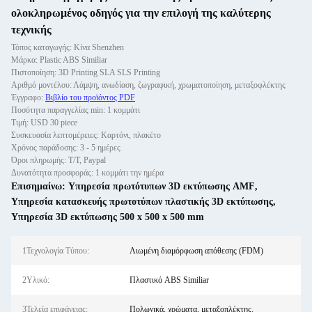
ολοκληρωμένος οδηγός για την επιλογή της καλύτερης
τεχνικής
Τόπος καταγωγής: Κίνα Shenzhen
Μάρκα: Plastic ABS Similiar
Πιστοποίηση: 3D Printing SLA SLS Printing
Αριθμό μοντέλου: Λάμψη, ανωδίαση, ζωγραφική, χρωματοποίηση, μεταξοφλέκτης
Έγγραφο:
Βιβλίο του προϊόντος PDF
Ποσότητα παραγγελίας min: 1 κομμάτι
Τιμή: USD 30 piece
Συσκευασία λεπτομέρειες: Καρτόνι, πλακέτο
Χρόνος παράδοσης: 3 - 5 ημέρες
Όροι πληρωμής: Τ/Τ, Paypal
Δυνατότητα προσφοράς: 1 κομμάτι την ημέρα
Επισημαίνω:
Υπηρεσία πρωτότυπων 3D εκτύπωσης AMF
,
Υπηρεσία κατασκευής πρωτοτύπων πλαστικής 3D εκτύπωσης
,
Υπηρεσία 3D εκτύπωσης 500 x 500 x 500 mm
1Τεχνολογία Τύπου:
Λιωμένη διαμόρφωση απόθεσης (FDM)
2Υλικό:
Πλαστικό ABS Similiar
3Τελεία επιφάνειας:
Πολωνικά, χρώματα, μεταξοπλέκτης.