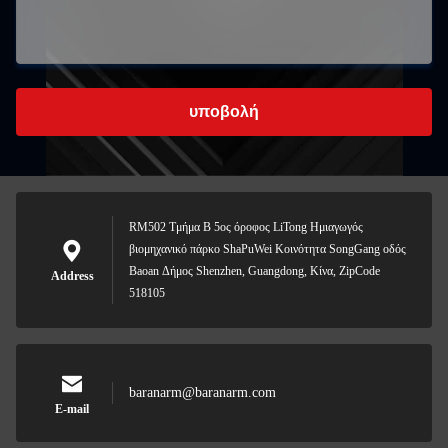
υποβολή
RM502 Τμήμα Β 5ος όροφος LiTong Ημιαγωγός
βιομηχανικό πάρκο ShaPuWei Κοινότητα SongGang οδός
Baoan Δήμος Shenzhen, Guangdong, Κίνα, ZipCode
Address
518105
baranarm@baranarm.com
E-mail