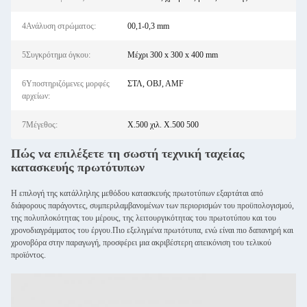
4Ανάλυση στρώματος:
00,1-0,3 mm
5Συγκρότημα όγκου:
Μέχρι 300 x 300 x 400 mm
6Υποστηριζόμενες μορφές
ΣΤΛ, OBJ, AMF
αρχείων:
7Μέγεθος:
X.500 χιλ. X.500 500
Πώς να επιλέξετε τη σωστή τεχνική ταχείας
κατασκευής πρωτότυπων
Η επιλογή της κατάλληλης μεθόδου κατασκευής πρωτοτύπων εξαρτάται από
διάφορους παράγοντες, συμπεριλαμβανομένων των περιορισμών του προϋπολογισμού,
της πολυπλοκότητας του μέρους, της λειτουργικότητας του πρωτοτύπου και του
χρονοδιαγράμματος του έργου.Πιο εξελιγμένα πρωτότυπα, ενώ είναι πιο δαπανηρή και
χρονοβόρα στην παραγωγή, προσφέρει μια ακριβέστερη απεικόνιση του τελικού
προϊόντος.