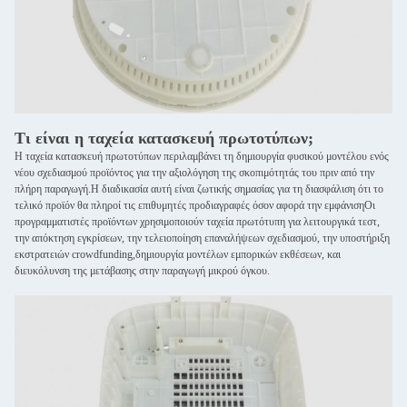
Τι είναι η ταχεία κατασκευή πρωτοτύπων;
Η ταχεία κατασκευή πρωτοτύπων περιλαμβάνει τη δημιουργία φυσικού μοντέλου ενός
νέου σχεδιασμού προϊόντος για την αξιολόγηση της σκοπιμότητάς του πριν από την
πλήρη παραγωγή.Η διαδικασία αυτή είναι ζωτικής σημασίας για τη διασφάλιση ότι το
τελικό προϊόν θα πληροί τις επιθυμητές προδιαγραφές όσον αφορά την εμφάνισηΟι
προγραμματιστές προϊόντων χρησιμοποιούν ταχεία πρωτότυπη για λειτουργικά τεστ,
την απόκτηση εγκρίσεων, την τελειοποίηση επαναλήψεων σχεδιασμού, την υποστήριξη
εκστρατειών crowdfunding,δημιουργία μοντέλων εμπορικών εκθέσεων, και
διευκόλυνση της μετάβασης στην παραγωγή μικρού όγκου.