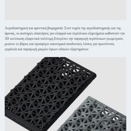
Αεροδιαστημική και αμυντική βιομηχανία: Στον τομέα της αεροδιαστημικής και της
άμυνας, οι αυστηρές απαιτήσεις για ελαφριά και περίπλοκα εξαρτήματα καθιστούν την
3D εκτύπωση εξαιρετικά πολύτιμη.Επιτρέπει την παραγωγή περίπλοκων γεωμετριών,
μειώνει το βάρος και προσφέρει οικονομικά αποδοτικές λύσεις για πρωτότυπα,
εργαλεία και παραγωγή μικρών όγκων ειδικών εξαρτημάτων.