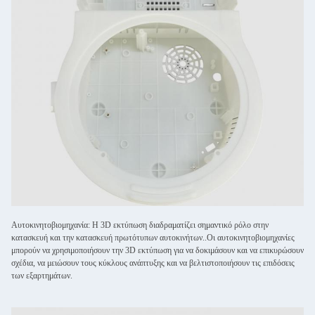
Αυτοκινητοβιομηχανία: Η 3D εκτύπωση διαδραματίζει σημαντικό ρόλο στην
κατασκευή και την κατασκευή πρωτότυπων αυτοκινήτων..Οι αυτοκινητοβιομηχανίες
μπορούν να χρησιμοποιήσουν την 3D εκτύπωση για να δοκιμάσουν και να επικυρώσουν
σχέδια, να μειώσουν τους κύκλους ανάπτυξης και να βελτιστοποιήσουν τις επιδόσεις
των εξαρτημάτων.