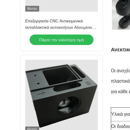
Βίντεο
Επεξεργασία CNC Αντικειμενικά
ανταλλακτικά αυτοκινήτων Αλουμίνιο
6063 6061 Επεξεργασία CNC
Πάρτε την καλύτερη τιμή
Αντικειμενικά ανταλλακτικά αλουμινίου
Ανεκτικ
Οι ανοχέ
πλαστικά
για κάθε 
Υλικά γι
Οι διαδι
Βίντεο