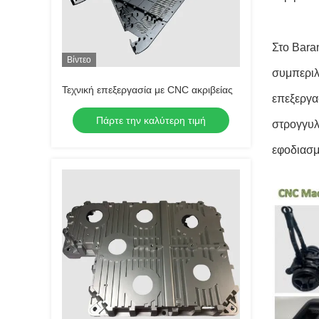
Στο Bara
Βίντεο
συμπεριλ
Τεχνική επεξεργασία με CNC ακριβείας
επεξεργα
Πάρτε την καλύτερη τιμή
στρογγυλ
εφοδιασμ