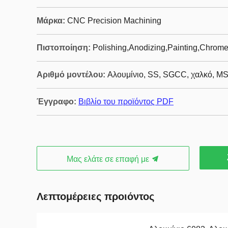
Μάρκα:
CNC Precision Machining
Πιστοποίηση:
Polishing,Anodizing,Painting,Chrome 
Αριθμό μοντέλου:
Αλουμίνιο, SS, SGCC, χαλκό, M
Έγγραφο:
Βιβλίο του προϊόντος PDF
Μας ελάτε σε επαφή με
Λεπτομέρειες προιόντος