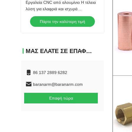
Εργαλεία CNC από αλουμίνιο Η τέλεια
λύση για ελαφριά και ισχυρά
εξαρτήματα
Πάρτε την καλύτερη τιμή
ΜΑΣ ΕΛΆΤΕ ΣΕ ΕΠΑΦΉ ΜΕ
86 137 2889 6282
baranarm@baranarm.com
Επαφή τώρα