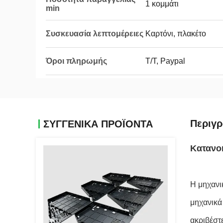
1 κομμάτι
min
Συσκευασία λεπτομέρειες
Καρτόνι, πλακέτο
Όροι πληρωμής
Τ/Τ, Paypal
Περιγ
ΣΥΓΓΕΝΙΚΆ ΠΡΟΪΌΝΤΑ
Κατανο
Η μηχανι
μηχανικά
ακριβέστ