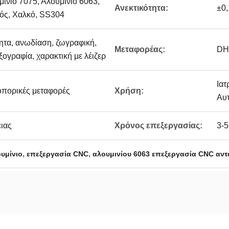
μίνιο 7075, Αλουμίνιο 6063,
Ανεκτικότητα:
±0,
κός, Χαλκό, SS304
ητα, ανωδίαση, ζωγραφική,
Μεταφορέας:
DH
ογραφία, χαρακτική με λέιζερ
Ιατ
οπορικές μεταφορές
Χρήση:
Αυτ
ειας
Χρόνος επεξεργασίας:
3-5
,
,
υμίνιο
επεξεργασία CNC
αλουμινίου 6063 επεξεργασία CNC αντ