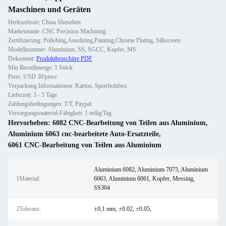
Maschinen und Geräten
Herkunftsort: China Shenzhen
Markenname: CNC Precision Machining
Zertifizierung: Polishing,Anodizing,Painting,Chrome Plating, Silkscreen
Modellnummer: Aluminium, SS, SGCC, Kupfer, MS
Dokument:
Produktbroschüre PDF
Min Bestellmenge: 1 Stück
Preis: USD 30/piece
Verpackung Informationen: Karton, Sperrholzbox
Lieferzeit: 3 - 5 Tage
Zahlungsbedingungen: T/T, Paypal
Versorgungsmaterial-Fähigkeit: 1-teilig/Tag
Hervorheben:
6082 CNC-Bearbeitung von Teilen aus Aluminium
,
Aluminium 6063 cnc-bearbeitete Auto-Ersatzteile
,
6061 CNC-Bearbeitung von Teilen aus Aluminium
Aluminium 6082, Aluminium 7075, Aluminium
1Material:
6063, Aluminium 6061, Kupfer, Messing,
SS304
2Toleranz:
±0,1 mm, ±0.02, ±0.05,