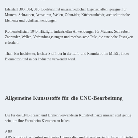
Edelstahl 303, 304, 316: Edelstahl mit unterschiedlichen Eigenschaften, geeignet für
Muttern, Schrauben, Armaturen, Wellen, Zahnräder, Küchenzubehör, architektonische
Elemente und Schiffsanwendungen.
Kohlenstoffstahl 1045: Häufig in industriellen Anwendungen für Muttern, Schrauben,
Zahnräder, Wellen, Verbindungsstangen und mechanische Teile, die eine hohe Festigkeit
erfordern.
Titan: Ein hochfester, leichter Stoff, der in der Luft- und Raumfahrt, im Militär, in der
Biomedizin und in der Industrie verwendet wird.
Allgemeine Kunststoffe für die CNC-Bearbeitung
Die für die CNC-Fräsen und Drehen verwendeten Kunststoffharze müssen steif genug
sein, um ihre Form beim Klemmen zu halten.
ABS
ABS ist robust, schlagfest und gegen Chemikalien und Strom beständig. Es wird häufig