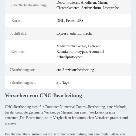
Debur, Polieren, Anodieren, Malen,
3Oberflächenbearbeitung:
Chromplattieren, Seidenschirm, Lasergrube
4Kurier:
DHL, Fedex, UPS
5Schiffahrt:
Express- oder Luftfracht
Medizinische Geräte, Luft- und
6Gebrauch:
Raumfahrtprototypen, Automobil-
Schnellprototypen
7Bearbeitungsart:
cnc-Präzisionsbearbeitung
8Bearbeitungszeit:
3-5 Tage
Verstehen von CNC-Bearbeitung
CNC-Bearbeitung steht für Computer Numerical Control-Bearbeitung, eine Methode,
bei der computergesteuerte Werkzeuge Material von einem Werkstück präzise
entfernen.,Die Bearbeitung ist im Vergleich zu herkömmlichen Verfahren präziser und
präziser.
Bei Baranar Rapid nutzen wir fortschrittliche Ausrüstung, um eine breite Palette von