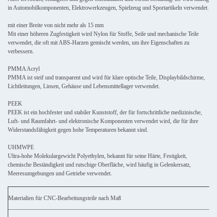
in Automobilkomponenten, Elektrowerkzeugen, Spielzeug und Sportartikeln verwendet.
mit einer Breite von nicht mehr als 15 mm
Mit einer höheren Zugfestigkeit wird Nylon für Stoffe, Seile und mechanische Teile
verwendet, die oft mit ABS-Harzen gemischt werden, um ihre Eigenschaften zu
verbessern.
PMMA Acryl
PMMA ist steif und transparent und wird für klare optische Teile, Displaybildschirme,
Lichtleitungen, Linsen, Gehäuse und Lebensmittellager verwendet.
PEEK
PEEK ist ein hochfester und stabiler Kunststoff, der für fortschrittliche medizinische,
Luft- und Raumfahrt- und elektronische Komponenten verwendet wird, die für ihre
Widerstandsfähigkeit gegen hohe Temperaturen bekannt sind.
UHMWPE
Ultra-hohe Molekulargewicht Polyethylen, bekannt für seine Härte, Festigkeit,
chemische Beständigkeit und rutschige Oberfläche, wird häufig in Gelenkersatz,
Meeresumgebungen und Getriebe verwendet.
Materialien für CNC-Bearbeitungsteile nach Maß