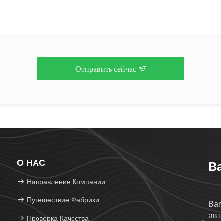
Отправить сейчас
О НАС
Ba
Направление Компании
Путешествие Фабрики
Bar
авт
Проверка Качества