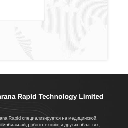
rana Rapid Technology Limited
ana Rapid специализируется на медицинской,
омобильной, робототехнике и других областях,