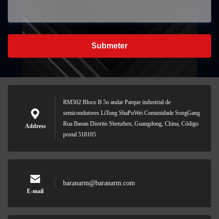
Submeter
RM502 Bloco B 5o andar Parque industrial de
semicondutores LiTong ShaPuWei Comunidade SongGang
Rua Baoan Distrito Shenzhen, Guangdong, China, Código
Address
postal 518105
baranarm@baranarm.com
E-mail