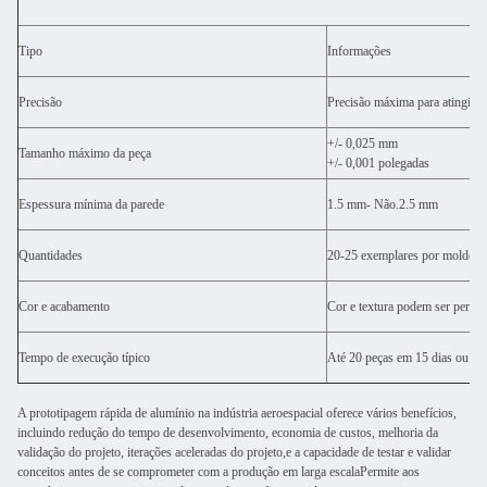
Tipo
Informações
Precisão
Precisão máxima para atingir
+/- 0,025 mm
Tamanho máximo da peça
+/- 0,001 polegadas
Espessura mínima da parede
1.5 mm
- Não.
2.5 mm
Quantidades
20-25 exemplares por molde
Cor e acabamento
Cor e textura podem ser person
Tempo de execução típico
Até 20 peças em 15 dias ou m
A prototipagem rápida de alumínio na indústria aeroespacial oferece vários benefícios,
incluindo redução do tempo de desenvolvimento, economia de custos, melhoria da
validação do projeto, iterações aceleradas do projeto,e a capacidade de testar e validar
conceitos antes de se comprometer com a produção em larga escalaPermite aos