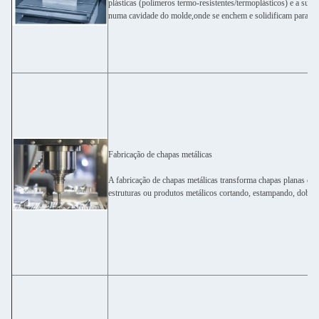
plásticas (polímeros termo-resistentes/termoplásticos) e a sua 
numa cavidade do molde,onde se enchem e solidificam para for
Fabricação de chapas metálicas
A fabricação de chapas metálicas transforma chapas planas de
estruturas ou produtos metálicos cortando, estampando, dobr