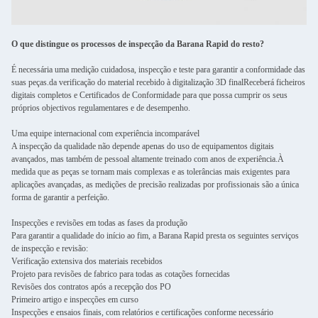
O que distingue os processos de inspecção da Barana Rapid do resto?
É necessária uma medição cuidadosa, inspecção e teste para garantir a conformidade das
suas peças.da verificação do material recebido à digitalização 3D finalReceberá ficheiros
digitais completos e Certificados de Conformidade para que possa cumprir os seus
próprios objectivos regulamentares e de desempenho.
Uma equipe internacional com experiência incomparável
A inspecção da qualidade não depende apenas do uso de equipamentos digitais
avançados, mas também de pessoal altamente treinado com anos de experiência.À
medida que as peças se tornam mais complexas e as tolerâncias mais exigentes para
aplicações avançadas, as medições de precisão realizadas por profissionais são a única
forma de garantir a perfeição.
Inspecções e revisões em todas as fases da produção
Para garantir a qualidade do início ao fim, a Barana Rapid presta os seguintes serviços
de inspecção e revisão:
Verificação extensiva dos materiais recebidos
Projeto para revisões de fabrico para todas as cotações fornecidas
Revisões dos contratos após a recepção dos PO
Primeiro artigo e inspecções em curso
Inspecções e ensaios finais, com relatórios e certificações conforme necessário