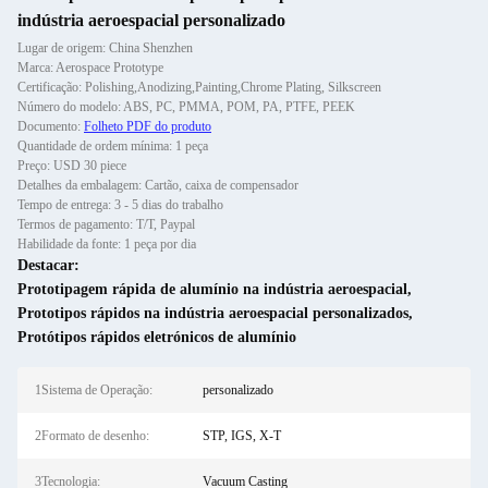
indústria aeroespacial personalizado
Lugar de origem: China Shenzhen
Marca: Aerospace Prototype
Certificação: Polishing,Anodizing,Painting,Chrome Plating, Silkscreen
Número do modelo: ABS, PC, PMMA, POM, PA, PTFE, PEEK
Documento:
Folheto PDF do produto
Quantidade de ordem mínima: 1 peça
Preço: USD 30 piece
Detalhes da embalagem: Cartão, caixa de compensador
Tempo de entrega: 3 - 5 dias do trabalho
Termos de pagamento: T/T, Paypal
Habilidade da fonte: 1 peça por dia
Destacar:
Prototipagem rápida de alumínio na indústria aeroespacial
,
Prototipos rápidos na indústria aeroespacial personalizados
,
Protótipos rápidos eletrónicos de alumínio
1Sistema de Operação:
personalizado
2Formato de desenho:
STP, IGS, X-T
3Tecnologia:
Vacuum Casting