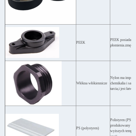
PEEK posiada wyj
PEEK
płomienia.zmęczen
Nylon ma imponują
Włókna włókiennicze
chemikalia i sam
tarcia,i jest łatwy
Polistyren (PS) 
produkowany kome
PS (polystyren)
wyższych tempera