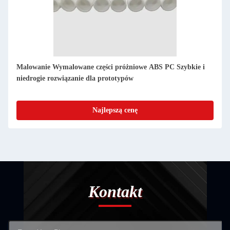
PU Gumka PMMA Protypowe odlewy próżniowe Gładkie,
szybkie i dokładne repliki wzorów mistrzowskich
Najlepszą cenę
Kontakt