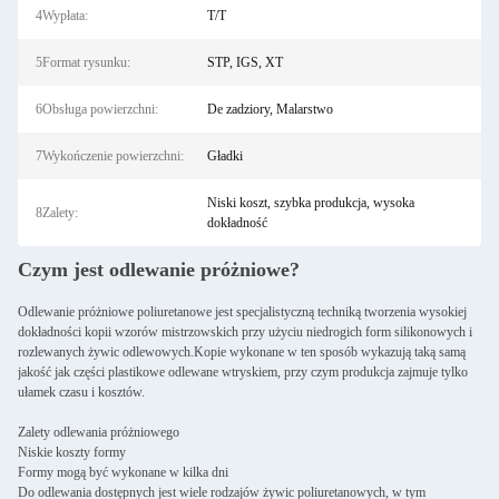
4Wypłata:
T/T
5Format rysunku:
STP, IGS, XT
6Obsługa powierzchni:
De zadziory, Malarstwo
7Wykończenie powierzchni:
Gładki
Niski koszt, szybka produkcja, wysoka
8Zalety:
dokładność
Czym jest odlewanie próżniowe?
Odlewanie próżniowe poliuretanowe jest specjalistyczną techniką tworzenia wysokiej
dokładności kopii wzorów mistrzowskich przy użyciu niedrogich form silikonowych i
rozlewanych żywic odlewowych.Kopie wykonane w ten sposób wykazują taką samą
jakość jak części plastikowe odlewane wtryskiem, przy czym produkcja zajmuje tylko
ułamek czasu i kosztów.
Zalety odlewania próżniowego
Niskie koszty formy
Formy mogą być wykonane w kilka dni
Do odlewania dostępnych jest wiele rodzajów żywic poliuretanowych, w tym