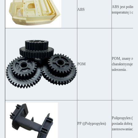
ABS jest polimer
ABS
temperaturę i chem
POM, znany równie
POM
charakteryzuje si
uderzenia.
Polipropylen (PP) 
PP ((Polypropylen)
posiada dobrą wy
zastosowaniach.