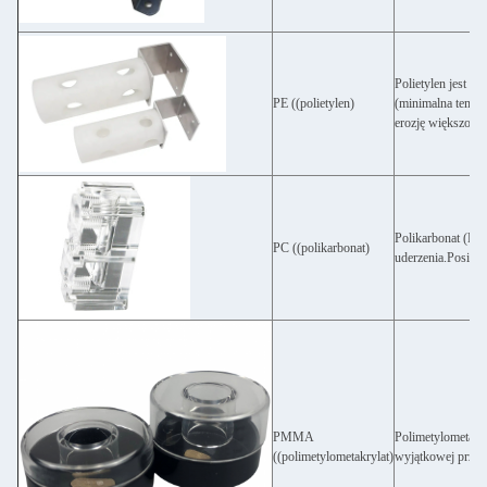
Polietylen jest b
PE ((polietylen)
(minimalna tempe
erozję większości
Polikarbonat (PC)
PC ((polikarbonat)
uderzenia.Posiada
PMMA
Polimetylometakr
((polimetylometakrylat)
wyjątkowej przejr