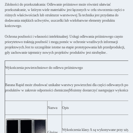
Zdolności do przekształcania: Odlewanie próżniowe może również ułatwiać
przekształcanie, w którym wiele materiałów jest łączonych w celu stworzenia części o
różnych właściwościach lub strukturze warstwowej.Ta technika jest przydatna do
dodawania miękkich uchwytów, uszczelki lub wielobarwne elementy produktu
końcowego.
Ochrona poufności i własności intelektualnej: Usługi odlewania próżniowego często
priorytetowo traktują poufność i mogą pomóc w ochronie wrażliwych informacji
projektowych.Jest to szczególnie istotne na etapie prototypowania lub przedprodukcji,
gdy zachowanie tajemnicy nowych projektów produktów jest niezbędne..
Wykończenia powierzchniowe do odlewu próżniowego
Barana Rapid może zbudować unikalne warstwy powierzchni dla części odlewanych pod pr
produktów w zakresie odporności chemicznejMożemy dostarczyć następujące wykończenia 
Nazwa
Opis
Wykończenia klasy A są wykonywane przy użyciu p
Głośne