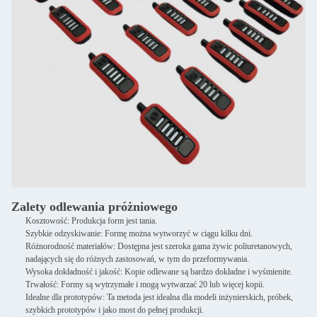
Zalety odlewania próżniowego
Kosztowość: Produkcja form jest tania.
Szybkie odzyskiwanie: Formę można wytworzyć w ciągu kilku dni.
Różnorodność materiałów: Dostępna jest szeroka gama żywic poliuretanowych,
nadających się do różnych zastosowań, w tym do przeformywania.
Wysoka dokładność i jakość: Kopie odlewane są bardzo dokładne i wyśmienite.
Trwałość: Formy są wytrzymałe i mogą wytwarzać 20 lub więcej kopii.
Idealne dla prototypów: Ta metoda jest idealna dla modeli inżynierskich, próbek,
szybkich prototypów i jako most do pełnej produkcji.