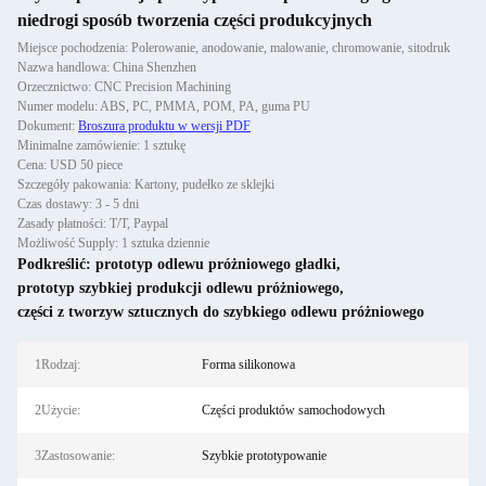
niedrogi sposób tworzenia części produkcyjnych
Miejsce pochodzenia: Polerowanie, anodowanie, malowanie, chromowanie, sitodruk
Nazwa handlowa: China Shenzhen
Orzecznictwo: CNC Precision Machining
Numer modelu: ABS, PC, PMMA, POM, PA, guma PU
Dokument:
Broszura produktu w wersji PDF
Minimalne zamówienie: 1 sztukę
Cena: USD 50 piece
Szczegóły pakowania: Kartony, pudełko ze sklejki
Czas dostawy: 3 - 5 dni
Zasady płatności: T/T, Paypal
Możliwość Supply: 1 sztuka dziennie
Podkreślić:
prototyp odlewu próżniowego gładki
,
prototyp szybkiej produkcji odlewu próżniowego
,
części z tworzyw sztucznych do szybkiego odlewu próżniowego
1Rodzaj:
Forma silikonowa
2Użycie:
Części produktów samochodowych
3Zastosowanie:
Szybkie prototypowanie