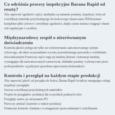
Co odróżnia procesy inspekcyjne Barana Rapid od
reszty?
Aby zapewnić zgodność części, niezbędne są starannie pomiary, inspekcje i testy.od
weryfikacji materiału przychodzącego do końcowego skanowania 3DOtrzymasz
kompletne pliki cyfrowe i certyfikaty zgodności, dzięki czemu możesz osiągnąć własne
cele regulacyjne i wyników.
Międzynarodowy zespół o niezrównanym
doświadczeniu
Kontrola jakości polega nie tylko na wykorzystaniu zaawansowanego sprzętu
cyfrowego, ale także na posiadaniu wysoko przeszkolonego personelu z wieloletnim
doświadczeniem.Ponieważ części stają się bardziej złożone i tolerancje bardziej
wymagające dla zaawansowanych zastosowań, dokładne pomiary wykonywane przez
profesjonalistów są jedynym sposobem zapewnienia doskonałości.
Kontrola i przegląd na każdym etapie produkcji
Aby zapewnić jakość od początku do końca, Barana Rapid świadczy następujące usługi
inspekcji i przeglądu:
Szersza weryfikacja przychodzących materiałów
Projekt do przeglądów produkcji dla wszystkich podanych ofert
Przeglądy umów po otrzymaniu PO
Pierwszy artykuł i kontrole w trakcie produkcji
Ostateczne kontrole i badania z wymaganymi sprawozdaniami i certyfikatami