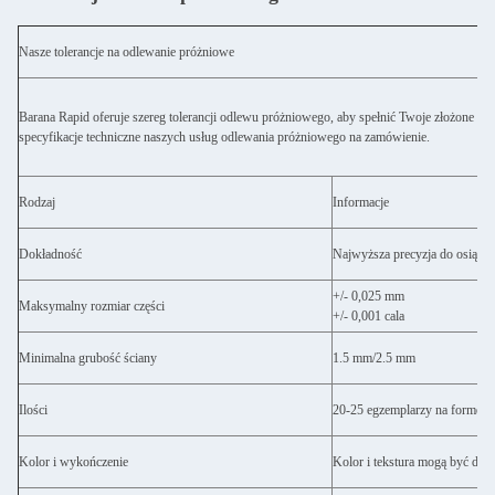
Nasze tolerancje na odlewanie próżniowe
Barana Rapid oferuje szereg tolerancji odlewu próżniowego, aby spełnić Twoje złożone w
specyfikacje techniczne naszych usług odlewania próżniowego na zamówienie.
Rodzaj
Informacje
Dokładność
Najwyższa precyzja do osiągn
+/- 0,025 mm
Maksymalny rozmiar części
+/- 0,001 cala
Minimalna grubość ściany
1.5 mm
/
2.5 mm
Ilości
20-25 egzemplarzy na formę
Kolor i wykończenie
Kolor i tekstura mogą być do