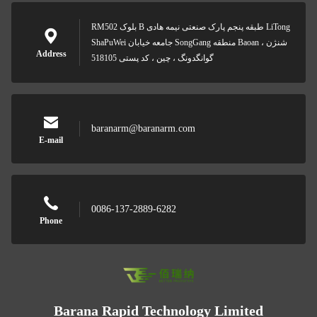
RM502 بلوک B طبقه پنجم پارک صنعتی نیمه هادی LiTong
ShaPuWei جامعه خیابان SongGang منطقه Baoan شنژن ،
Address
گوانگدونگ ، چین ، کد پستی 518105
baranarm@baranarm.com
E-mail
0086-137-2889-6282
Phone
Barana Rapid Technology Limited