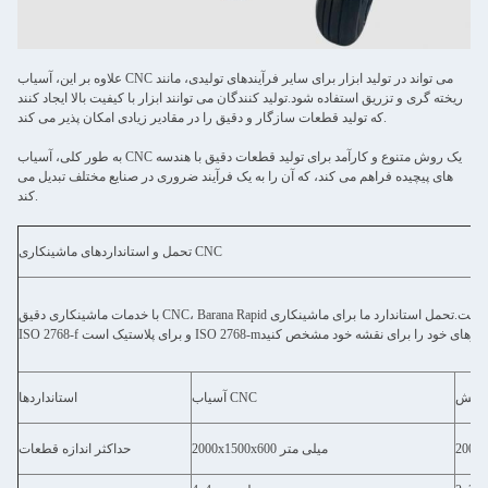
علاوه بر این، آسیاب CNC می تواند در تولید ابزار برای سایر فرآیندهای تولیدی، مانند
ریخته گری و تزریق استفاده شود.تولید کنندگان می توانند ابزار با کیفیت بالا ایجاد کنند
که تولید قطعات سازگار و دقیق را در مقادیر زیادی امکان پذیر می کند.
به طور کلی، آسیاب CNC یک روش متنوع و کارآمد برای تولید قطعات دقیق با هندسه
های پیچیده فراهم می کند، که آن را به یک فرآیند ضروری در صنایع مختلف تبدیل می
کند.
تحمل و استانداردهای ماشینکاری CNC
با خدمات ماشینکاری دقیق CNC، Barana Rapid شریک ایده آل شما برای ایجاد نمونه های اولیه و قطعات ماشینکاری دقیق است.تحمل استاندارد ما برای ماشینکاری CNC برای فلزات است
آسیاب CNC
استانداردها
2000x1500x600 میلی متر
حداکثر اندازه قطعات