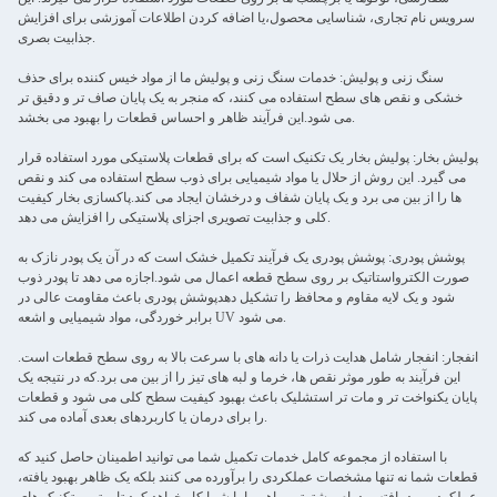
سرویس نام تجاری، شناسایی محصول،یا اضافه کردن اطلاعات آموزشی برای افزایش
جذابیت بصری.
سنگ زنی و پولیش: خدمات سنگ زنی و پولیش ما از مواد خیس کننده برای حذف
خشکی و نقص های سطح استفاده می کنند، که منجر به یک پایان صاف تر و دقیق تر
می شود.این فرآیند ظاهر و احساس قطعات را بهبود می بخشد.
پولیش بخار: پولیش بخار یک تکنیک است که برای قطعات پلاستیکی مورد استفاده قرار
می گیرد. این روش از حلال یا مواد شیمیایی برای ذوب سطح استفاده می کند و نقص
ها را از بین می برد و یک پایان شفاف و درخشان ایجاد می کند.پاکسازی بخار کیفیت
کلی و جذابیت تصویری اجزای پلاستیکی را افزایش می دهد.
پوشش پودری: پوشش پودری یک فرآیند تکمیل خشک است که در آن یک پودر نازک به
صورت الکترواستاتیک بر روی سطح قطعه اعمال می شود.اجازه می دهد تا پودر ذوب
شود و یک لایه مقاوم و محافظ را تشکیل دهدپوشش پودری باعث مقاومت عالی در
برابر خوردگی، مواد شیمیایی و اشعه UV می شود.
انفجار: انفجار شامل هدایت ذرات یا دانه های با سرعت بالا به روی سطح قطعات است.
این فرآیند به طور موثر نقص ها، خرما و لبه های تیز را از بین می برد.که در نتیجه یک
پایان یکنواخت تر و مات تر استشلیک باعث بهبود کیفیت سطح کلی می شود و قطعات
را برای درمان یا کاربردهای بعدی آماده می کند.
با استفاده از مجموعه کامل خدمات تکمیل شما می توانید اطمینان حاصل کنید که
قطعات شما نه تنها مشخصات عملکردی را برآورده می کنند بلکه یک ظاهر بهبود یافته،