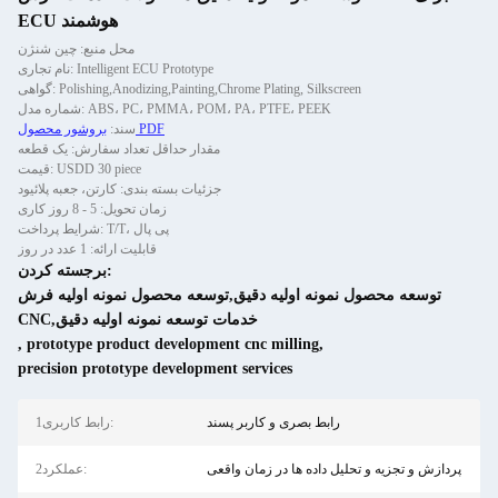
ECU هوشمند
محل منبع: چین شنژن
نام تجاری: Intelligent ECU Prototype
گواهی: Polishing,Anodizing,Painting,Chrome Plating, Silkscreen
شماره مدل: ABS، PC، PMMA، POM، PA، PTFE، PEEK
بروشور محصول PDF
سند:
مقدار حداقل تعداد سفارش: یک قطعه
قیمت: USDD 30 piece
جزئیات بسته بندی: کارتن، جعبه پلائیود
زمان تحویل: 5 - 8 روز کاری
شرایط پرداخت: T/T، پی پال
قابلیت ارائه: 1 عدد در روز
برجسته کردن:
توسعه محصول نمونه اولیه دقیق,توسعه محصول نمونه اولیه فرش
CNC,خدمات توسعه نمونه اولیه دقیق
,
prototype product development cnc milling
,
precision prototype development services
رابط بصری و کاربر پسند
1رابط کاربری:
پردازش و تجزیه و تحلیل داده ها در زمان واقعی
2عملکرد: