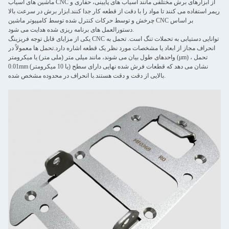
ماشین های آسیاب CNC از ابزارهای برش مختلفی مانند آسیاب های پایینی، حفاری و
ریمر استفاده می کنند تا مواد را با دقت از قطعه کار جدا کنند.ابزار برش در سرعت بالا
چرخش و توسط حرکات کنترل شده توسط کامپیوتر ماشین CNC بر اساس
دستورالعمل های برنامه ریزی شده هدایت می شود.
یکی از مزایای قابل توجه فریزینگ CNC توانایی دستیابی به تحملات تنگ است. تحمل به
انحراف مجاز از ابعاد یا مشخصات مورد نظر یک قطعه اشاره دارد.تحمل ها معمولاً در
واحدهای طول بیان می شوند، مانند میلی متر (ملی متر) یا میکرومتر (μm) ، تحمل
0.01mm (یا 10 میکرومتر) نشان می دهد که قطعات فرش شده نهایی دارای سطح
بالایی از دقت و دقت هستند.با انحراف در محدوده مشخص شده.