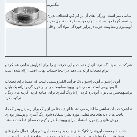
مگنیزیم
م یک فلز سفید نقره ای با تراکم 1.74 گرم / سانتی متر است. ویژگی های آن تراکم کم، انعطاف پذیری
 بزرگ، تبعید گرما خوب،جذب شوک خوب، ظرفیت تحمل ضربه
شرکت ما طیف گسترده ای از خدمات نهایی حرفه ای را برای افزایش ظاهر، عملکرد و
دوام قطعات ارائه می دهد. در اینجا خدمات نهایی اصلی ارائه شده است:
آنودیزاسیون: آنودیزاسیون یک فرآیند الکتروشیمی است که عمدتا برای قطعات
آلومینیومی استفاده می شود.بهبود مقاومت در برابر خوردگی و ارائه یک پایان
تزئینیهمچنین می توان آنودیزه کردن را با رنگ آمیزی برای اضافه کردن گزینه های رنگی
ترکیب کرد.
نقاشی: خدمات نقاشی ما اجازه می دهد تا انواع مختلفی از رنگ برای رسیدن به رنگ ها،
بافت ها یا لایه های محافظتی مورد نظر استفاده شود.رنگ آمیزی و پوشش پودری
روش های رایج مورد استفاده برای بهبود ظاهر و کیفیت سطح قطعات هستند.
چاپ پد و صفحه ابریشم: تکنیک های چاپ پد و صفحه ابریشم برای اعمال طرح های
سفارشی، لوگوها یا برچسب ها بر روی قطعات مورد استفاده قرار می گیرند. این