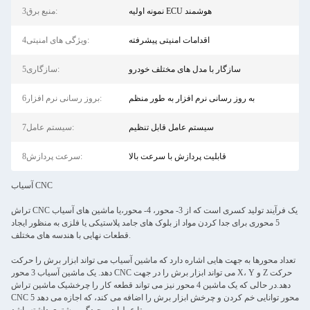
نمونه اولیه ECU هوشمند
3منبع برق:
اقدامات امنیتی پیشرفته
4ویژگی های امنیتی:
سازگار با مدل های مختلف خودرو
5سازگاری:
به روز رسانی نرم افزار به طور منظم
6بروز رسانی نرم افزار:
سیستم عامل قابل تنظیم
7سیستم عامل:
قابلیت پردازش با سرعت بالا
8سرعت پردازش:
آسیاب CNC
تراش CNC یک فرآیند تولید کسری است که از 3- محور، 4- محور،یا ماشین های آسیاب
5 محوری برای جدا کردن مواد از بلوک های جامد پلاستیکی یا فلزی به منظور ایجاد
قطعات نهایی با هندسه های مختلف.
تعداد محورها به جهت هایی اشاره دارد که ماشین آسیاب می تواند ابزار برش را حرکت
دهد. یک ماشین آسیاب 3 محور CNC می تواند ابزار برش را در جهت X، Y و Z حرکت
دهد.در حالی که یک ماشین 4 محور نیز می تواند قطعه کار را چرخشیک ماشین تراش
CNC 5 محور توانایی خم کردن و چرخش ابزار برش را اضافه می کند، که اجازه می دهد