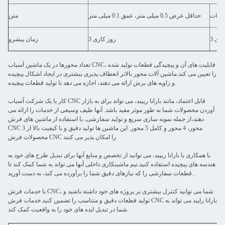
حداقل عرض 0.5 میلی متر، عمق 0.1 میلی متر
متن
کاری
3 روز کاری
زمان پیشرو
تعداد محورها در یک ماشین آسیاب CNC، قابلیت های آن و پیچیدگی قطعات تولید شده
را تعیین می کند.ماشین آلات محور بالاتر انعطاف پذیری بیشتری در ایجاد اشکال پیچیده
و زاویه های برش ارائه می دهند، اجازه می دهد تا تولید قطعات پیچیده.
کار با یک شرکت آسیاب CNC قابل اعتماد، مانند بارانا ریپید، می تواند برای به بازار
آوردن محصولات شما به طور موثر مفید باشد. آنها طیف وسیعی از خدمات را ارائه می
دهند،از جمله نمونه سازی سریع و تولید سفارشی، با استفاده از ماشین های فرش
CNC 3 محور، 4 محور و کامل 5 محور. این ماشین ها تولید دقیق و با کیفیت بالا از
محصولات فرش CNC را امکان پذیر می کنند.
با همکاری با بارانا ریپید، می توانید از تخصص و منابع آنها برای تبدیل طرح های خود به
هندسه های پیچیده استفاده کنید.تیم ماشینکاری داخلی آنها می تواند به شما کمک کند تا
قطعات سفارشی را که نیازهای دقیق شما را برآورده می کند، به دست آورید..
با خدمات فرش CNC، شما می توانید کنترل بیشتری بر پروژه های خود داشته باشید و
تولید قطعات دقیق و متناسب را تضمین کنید.خدمات فرش CNC بارانا راپید می تواند به
شما در تبدیل ایده های خود را به واقعیت کمک کند.