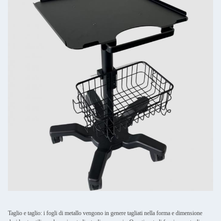
Taglio e taglio: i fogli di metallo vengono in genere tagliati nella forma e dimensione