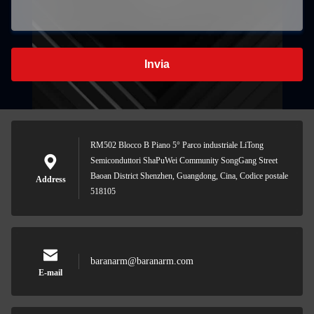
Invia
RM502 Blocco B Piano 5° Parco industriale LiTong
Semiconduttori ShaPuWei Community SongGang Street
Baoan District Shenzhen, Guangdong, Cina, Codice postale
Address
518105
baranarm@baranarm.com
E-mail