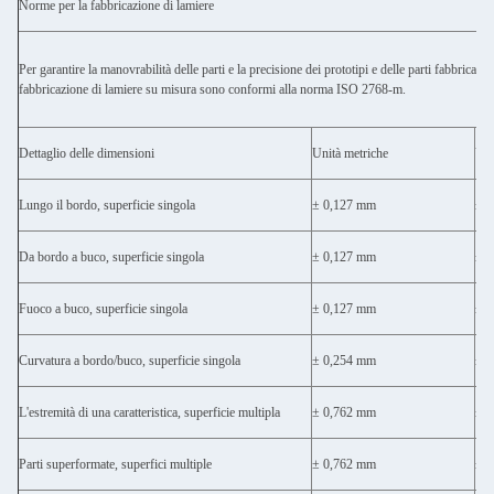
Norme per la fabbricazione di lamiere
Per garantire la manovrabilità delle parti e la precisione dei prototipi e delle parti fabbricati, i
fabbricazione di lamiere su misura sono conformi alla norma ISO 2768-m.
Dettaglio delle dimensioni
Unità metriche
Uni
Lungo il bordo, superficie singola
± 0,127 mm
± 0
Da bordo a buco, superficie singola
± 0,127 mm
± 0
Fuoco a buco, superficie singola
± 0,127 mm
± 0
Curvatura a bordo/buco, superficie singola
± 0,254 mm
± 0
L'estremità di una caratteristica, superficie multipla
± 0,762 mm
± 0
Parti superformate, superfici multiple
± 0,762 mm
± 0