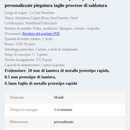
personalizzate piegatura taglio processo di saldatura
Luogo di origine: La Cina Shenzhen
Marca: Aluminum,Copper,Brass,Steel,Stainless Steel
Certificazione: SheetMetal Fabrication
Numero di modello: Polire, anodizzare, dipingere, cromare, serigrafia
Documento:
Brochure del prodotto PDF
Quantità di ordine minimo: 1 pezzo
Prezzo: USD 30 piece
Imballaggi particolari: Cartone, scatola di compensato
Tempi di consegna: 3 - 5 giorni
Termini di pagamento: T/T, Paypal
Capacità di alimentazione: 1 pezzo al giorno
Evidenziare:
10 mm di lamiera di metallo prototipo rapido
,
0.5 mm prototipo di lamiera
,
0.5mm foglio di metallo prototipo rapido
1Materiale:
Metalli
2Tempo di consegna:
2-4 settimane
3Dimensione:
personalizzato