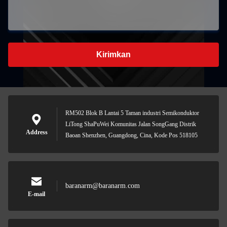
Kirimkan
RM502 Blok B Lantai 5 Taman industri Semikonduktor
LiTong ShaPuWei Komunitas Jalan SongGang Distrik
Address
Baoan Shenzhen, Guangdong, Cina, Kode Pos 518105
baranarm@baranarm.com
E-mail