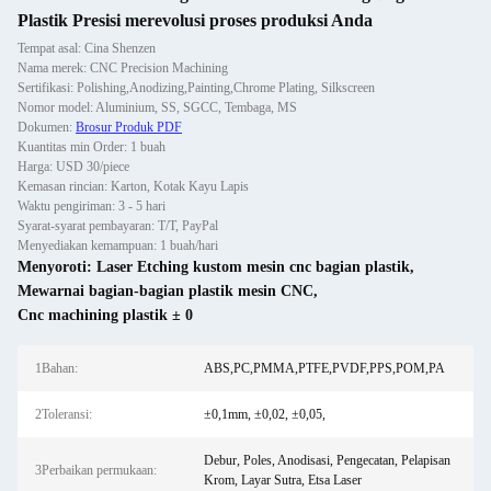
Plastik Presisi merevolusi proses produksi Anda
Tempat asal: Cina Shenzen
Nama merek: CNC Precision Machining
Sertifikasi: Polishing,Anodizing,Painting,Chrome Plating, Silkscreen
Nomor model: Aluminium, SS, SGCC, Tembaga, MS
Dokumen:
Brosur Produk PDF
Kuantitas min Order: 1 buah
Harga: USD 30/piece
Kemasan rincian: Karton, Kotak Kayu Lapis
Waktu pengiriman: 3 - 5 hari
Syarat-syarat pembayaran: T/T, PayPal
Menyediakan kemampuan: 1 buah/hari
Menyoroti:
Laser Etching kustom mesin cnc bagian plastik
,
Mewarnai bagian-bagian plastik mesin CNC
,
Cnc machining plastik ± 0
1Bahan:
ABS,PC,PMMA,PTFE,PVDF,PPS,POM,PA
2Toleransi:
±0,1mm, ±0,02, ±0,05,
Debur, Poles, Anodisasi, Pengecatan, Pelapisan
3Perbaikan permukaan:
Krom, Layar Sutra, Etsa Laser