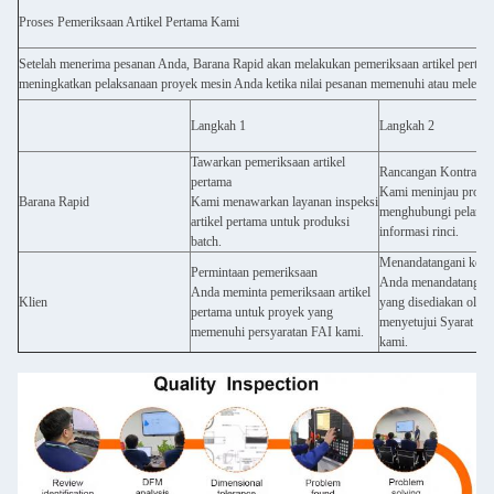
Proses Pemeriksaan Artikel Pertama Kami
Setelah menerima pesanan Anda, Barana Rapid akan melakukan pemeriksaan artikel pertam
meningkatkan pelaksanaan proyek mesin Anda ketika nilai pesanan memenuhi atau melebih
Langkah 1
Langkah 2
Tawarkan pemeriksaan artikel
Rancangan Kontrak
pertama
Kami meninjau proye
Barana Rapid
Kami menawarkan layanan inspeksi
menghubungi pelangg
artikel pertama untuk produksi
informasi rinci.
batch.
Menandatangani kont
Permintaan pemeriksaan
Anda menandatangani 
Anda meminta pemeriksaan artikel
Klien
yang disediakan oleh
pertama untuk proyek yang
menyetujui Syarat da
memenuhi persyaratan FAI kami.
kami.